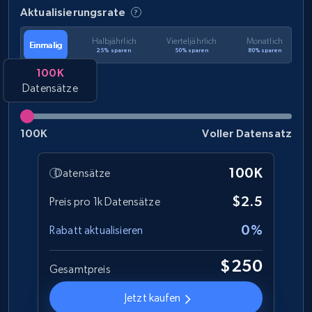
Aktualisierungsrate
Halbjährlich
Vierteljährlich
Monatlich
Einmalig
25% sparen
50% sparen
80% sparen
100K
Datensätze
100K
Voller Datensatz
100K
Datensätze
$2.5
Preis pro 1k Datensätze
0%
Rabatt aktualisieren
$250
Gesamtpreis
Jetzt kaufen