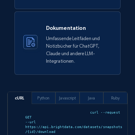
Dokumentation
Umfassende Leitfäden und
Notizbücher für ChatGPT,
Claude und andere LLM-
Integrationen.
cURL
Python
Javascript
Java
Ruby
curl --request 
GET 

--url 
https://api.brightdata.com/datasets/snapshots
/{id}/download 
