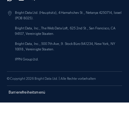
Bright Data Ltd. (Hauptsitz), 4 Hamahshev St., Netanya 4250714, Israel
(POB 8025).
Bright Data, Inc., The Web Data Loft, 625 2nd St., San Francisco, CA
94107, Vereinigte Staaten.
Bright Data, Inc., 500 7th Ave, 9. Stock Büro 9A1234, New York, NY
10018, Vereinigte Staaten.
IPPN Group Ltd.
© Copyright 2026 Bright Data Ltd. | Alle Rechte vorbehalten
Barrierefreiheitsmenü