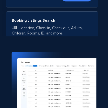
Booking Listings Search
URL, Location, Check in, Check out, Adults,
Children, Rooms, ID, and more.
Travel
1.5K+
137+
Jetzt kaufen
Agoda Properties Listings
URL, Hotel id, Title, Location, Country, City,
Metro railway access, Images, and more.