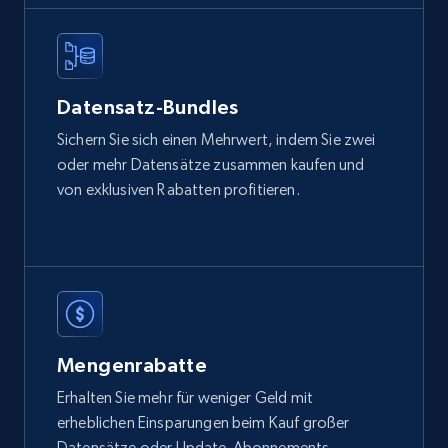
2.1K+
375+
Jetzt kaufen
Etsy
Datensatz-Bundles
URL, Product id, Listing inventory id, Title, Rating,
Sichern Sie sich einen Mehrwert, indem Sie zwei
Reviews count shop, Reviews count item, Initial
oder mehr Datensätze zusammen kaufen und
price, and more.
von exklusiven Rabatten profitieren.
eCommerce
1.9K+
323+
Jetzt kaufen
Mengenrabatte
Amazon best seller products
Erhalten Sie mehr für weniger Geld mit
Title, Seller name, Brand, Description, Initial
erheblichen Einsparungen beim Kauf großer
price, Final price, Final price high, Currency, and
Datensätze oder Update-Abonnements.