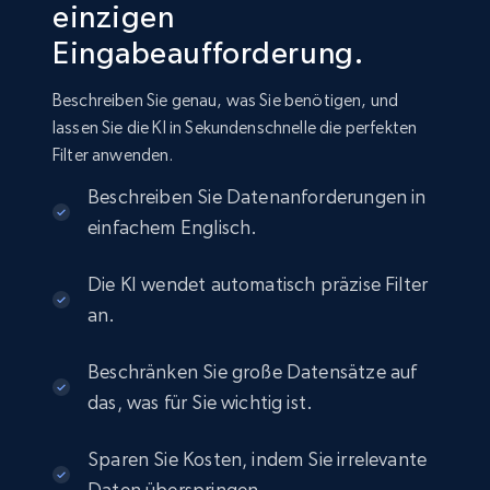
einzigen
Amazon sellers info
Eingabeaufforderung.
Seller id, URL, Seller name, Description, Detailed
info, Stars, Feedbacks, Return policy, and more.
Beschreiben Sie genau, was Sie benötigen, und
lassen Sie die KI in Sekundenschnelle die perfekten
eCommerce
Filter anwenden.
Beschreiben Sie Datenanforderungen in
2.5K+
378+
Jetzt kaufen
einfachem Englisch.
Die KI wendet automatisch präzise Filter
eBay
an.
URL, Product id, Title, Seller name, Seller rating,
Seller reviews, Breadcrumbs, Root category, and
Beschränken Sie große Datensätze auf
more.
das, was für Sie wichtig ist.
eCommerce
Sparen Sie Kosten, indem Sie irrelevante
Daten überspringen.