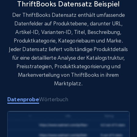
ThriftBooks Datensatz Beispiel
Der ThriftBooks Datensatz enthält umfassende
Target
Datenfelder auf Produktebene, darunter URL,
URL, Product id, Title, Product description,
Artikel-ID, Varianten-ID, Titel, Beschreibung,
Rating, Reviews count, Initial price, Discount,
and more.
Produktkategorie, Kategoriebaum und Marke.
Jeder Datensatz liefert vollständige Produktdetails
eCommerce
für eine detaillierte Analyse der Katalogstruktur,
Preisstrategien, Produktkategorisierung und
Markenverteilung von ThriftBooks in ihrem
1.3K+
176+
Jetzt kaufen
Marktplatz.
Datenprobe
Wörterbuch
Amazon Walmart
URL, Title amazon, Seller name amazon, Brand
amazon, Description amazon, Initial price
amazon, Currency amazon, Availability amazon,
and more.