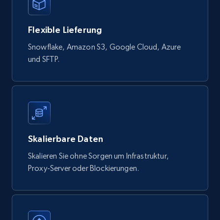
822+
80+
Jetzt kaufen
Flexible Lieferung
Snowflake, Amazon S3, Google Cloud, Azure
Digikey - Products
und SFTP.
Product url, Category url, Part number,
Description, Manufacturer, Manufacturer url,
Datasheet url, Rohs compliant, and more.
eCommerce
Skalierbare Daten
778+
80+
Jetzt kaufen
Skalieren Sie ohne Sorgen um Infrastruktur,
Proxy-Server oder Blockierungen.
mercadolivre.com.br products
URL, Product id, Title, Breadcrumbs, Category,