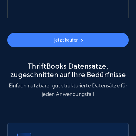
eCommerce
878+
124+
Jetzt kaufen
Jetzt kaufen
Naver products
ThriftBooks Datensätze,
URL, Product id, Title, Original price, Final price,
zugeschnitten auf Ihre Bedürfnisse
Discount rate, Currency, Description, and more.
Einfach nutzbare, gut strukturierte Datensätze für
eCommerce
jeden Anwendungsfall
839+
46+
Jetzt kaufen