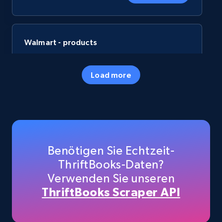
Walmart - products
URL, Final price, Sku, Currency, Gtin,
Specifications, Image urls, Top reviews, and
Load more
more.
eCommerce
5.6K+
877+
Jetzt kaufen
Benötigen Sie Echtzeit-
ThriftBooks-Daten?
Verwenden Sie unseren
TikTok Shop
ThriftBooks Scraper API
URL, Title, Available, Description, Currency, Initial
price, Final price, Discount percent, and more.