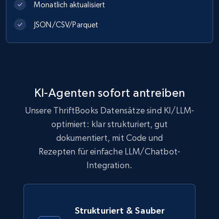
Monatlich aktualisiert
991+
165+
Jetzt kaufen
JSON/CSV/Parquet
Lowes.com
URL, Domain, Marketplace pn, Sku, Other pn,
KI-Agenten sofort antreiben
Model number, Gtin ean pn, Product name, and
more.
Unsere ThriftBooks Datensätze sind KI/LLM-
optimiert: klar strukturiert, gut
eCommerce
dokumentiert, mit Code und
Rezepten für einfache LLM/Chatbot-
991+
162+
Jetzt kaufen
Integration.
Ikea - Products
Strukturiert & Sauber