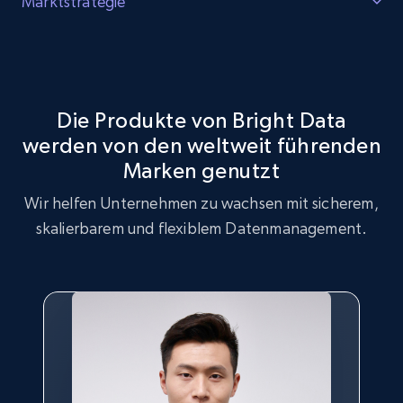
Lücken identifizieren
Marktstrategie
Identifizieren Sie Lücken im Produktbestand, erhöhte
Marktstrategieoptimierung
Nachfrage nach bestimmten Produkten und bei
Verbrauchern trendende Produkte.
Nutzen Sie den ThriftBooks Datensatz für
Marktstrategieanalysen, um wichtige Trends und
Die Produkte von Bright Data
Kundenpräferenzen zu identifizieren.
werden von den weltweit führenden
Jetzt kaufen
Marken genutzt
Jetzt kaufen
Wir helfen Unternehmen zu wachsen mit sicherem,
skalierbarem und flexiblem Datenmanagement.