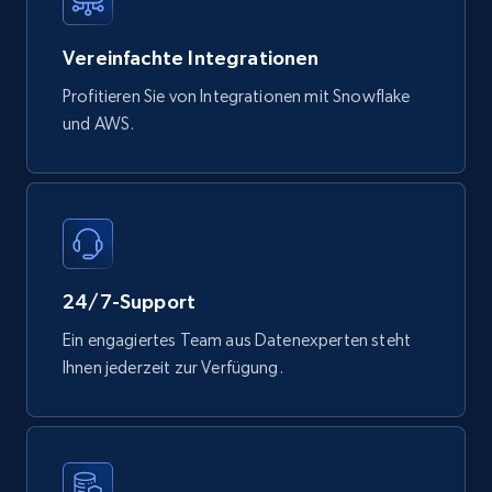
Vereinfachte Integrationen
Mouser - Products
Profitieren Sie von Integrationen mit Snowflake
Product url, Category url, Mouser part num, Mfr
part number, Manufacturer, Image, Image high,
und AWS.
Manufacturer url, and more.
eCommerce
719+
91+
Jetzt kaufen
24/7-Support
Ein engagiertes Team aus Datenexperten steht
Ihnen jederzeit zur Verfügung.