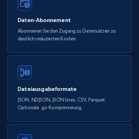
Google Shopping products search US
URL, Product id, Title, Final price, Initial price,
Daten-Abonnement
Currency, Rating, Reviews count, and more.
Abonnieren Sie den Zugang zu Datensätzen zu
eCommerce
deutlich reduzierten Kosten.
823+
40+
Jetzt kaufen
Wayfair products
Dateiausgabeformate
URL, Product id, Title, Rating, Reviews count,
JSON, NDJSON, JSON Lines, CSV, Parquet.
Initial price, Discount, Final price, and more.
Optionale .gz-Komprimierung.
eCommerce