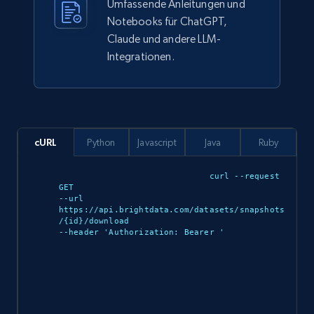
Umfassende Anleitungen und
912+
88+
Jetzt kaufen
Notebooks für ChatGPT,
Claude und andere LLM-
Integrationen.
Ozon.ru products
URL, Sku, Breadcrumbs, Name, Rating, Review
count, Description, Image, and more.
cURL
Python
Javascript
Java
Ruby
eCommerce
curl --request 
GET 

901+
114+
Jetzt kaufen
--url 
https://api.brightdata.com/datasets/snapshots
/{id}/download 

--header 'Authorization: Bearer 
'

Sephora products
URL, ID, Name, Sku, In stock, Regular price,
Actual price, Unit price, and more.