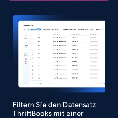
eCommerce
5.4K+
668+
Jetzt kaufen
Shein- Products
Product name, Description, Initial price, Final
price, Currency, In stock, Color, Size, and more.
eCommerce
2.8K+
388+
Jetzt kaufen
Filtern Sie den Datensatz
ThriftBooks mit einer