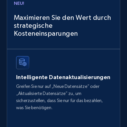
NEU!
Sku, Product id, Product name, Manufacturer,
and more.
Maximieren Sie den Wert durch
strategische
eCommerce
Kosteneinsparungen
2.1K+
355+
Jetzt kaufen
Amazon products global dataset
Intelligente Datenaktualisierungen
Title, Seller name, Brand, Description, Initial
Greifen Sie nur auf „Neue Datensätze” oder
price, Currency, Availability, Reviews count, and
„Aktualisierte Datensätze” zu, um
more.
sicherzustellen, dass Sie nur für das bezahlen,
was Sie benötigen.
eCommerce