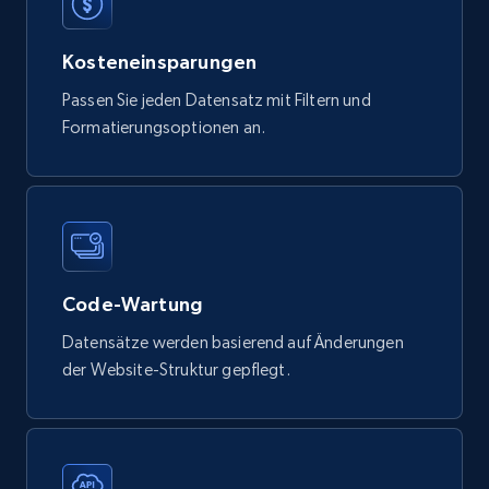
Tags, Final price, Original price, and more.
eCommerce
Kosteneinsparungen
Passen Sie jeden Datensatz mit Filtern und
Formatierungsoptionen an.
747+
39+
Jetzt kaufen
Google Play Store reviews
URL, Review id, Reviewer name, Review date,
Review rating, Review, Found helpful, App url, and
Code-Wartung
more.
Datensätze werden basierend auf Änderungen
der Website-Struktur gepflegt.
eCommerce
740+
39+
Jetzt kaufen