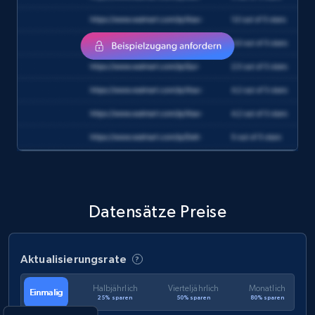
eCommerce
1.2K+
132+
Jetzt kaufen
Zara - Products
Category id, Product id, Product name, Price,
Currency, Colour code, Colour, Description, and
more.
Datensätze Preise
eCommerce
Aktualisierungsrate
1.2K+
208+
Jetzt kaufen
Halbjährlich
Vierteljährlich
Monatlich
Einmalig
25% sparen
50% sparen
80% sparen