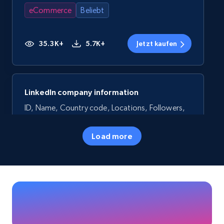
eCommerce
Beliebt
35.3K+
5.7K+
Jetzt kaufen
LinkedIn company information
ID, Name, Country code, Locations, Followers,
Employees in linkedin, About, Specialties, and
more.
Load more
Business
Beliebt
33.5K+
3.5K+
Jetzt kaufen