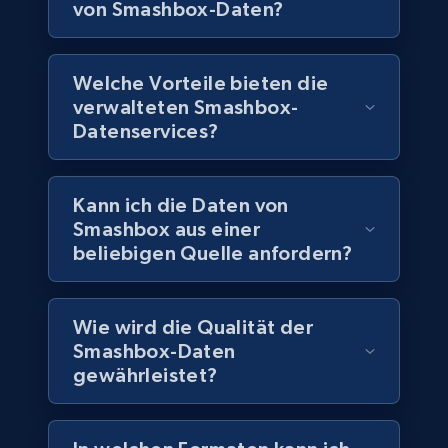
von Smashbox-Daten?
Companies information enriched dataset
URL, ID lc, Name lc, Country code lc, Locations
lc, Followers lc, Employees in linkedin lc, About
Welche Vorteile bieten die
lc, and more.
verwalteten Smashbox-
Datenservices?
Business
Angereichert
Kann ich die Daten von
6.3K+
539+
Jetzt kaufen
Smashbox aus einer
beliebigen Quelle anfordern?
Walmart - products
Wie wird die Qualität der
URL, Final price, Sku, Currency, Gtin,
Smashbox-Daten
Specifications, Image urls, Top reviews, and
gewährleistet?
more.
eCommerce