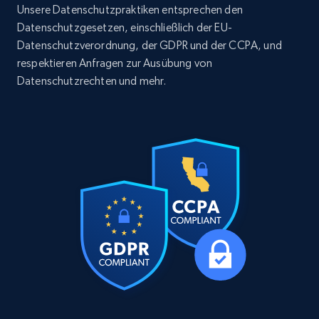
URL, ID, User id, Use url, Title, Headline, Post
Unsere Datenschutzpraktiken entsprechen den
text, Date posted, and more.
Datenschutzgesetzen, einschließlich der EU-
Datenschutzverordnung, der GDPR und der CCPA, und
Social media
respektieren Anfragen zur Ausübung von
Datenschutzrechten und mehr.
11.3K+
1.5K+
Jetzt kaufen
X (formerly Twitter) - Posts
ID, User posted, Name, Description, Date
posted, Photos, URL, Quoted post, and more.
Social media
10.4K+
1.2K+
Jetzt kaufen