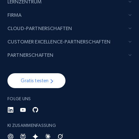
LERNZENTRUM
FIRMA
CLOUD-PARTNERSCHAFTEN
Reddit- Posts
Post id, URL, User posted, Title, Description,
CUSTOMER EXCELLENCE-PARTNERSCHAFTEN
Num comments, Date posted, Community
name, and more.
PARTNERSCHAFTEN
Social media
Gratis testen
4.4K+
432+
Jetzt kaufen
FOLGE UNS
Glassdoor companies overview information
KI ZUSAMMENFASSUNG
ID, Company, Ratings overall, Details size,
Details founded, Details type, Country code,