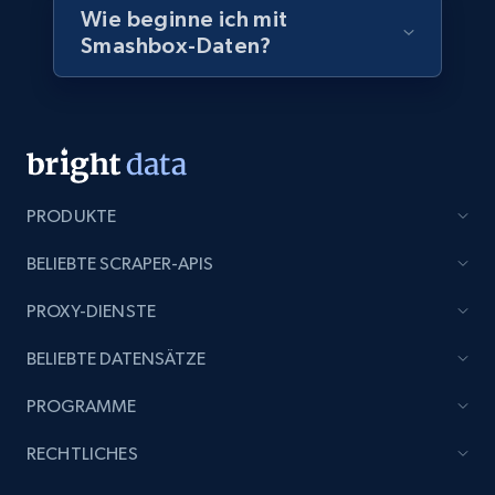
Wie beginne ich mit
name, Certifications, Profile location, Profile
connections, and more.
Smashbox-Daten?
Business
Angereichert
5.3K+
384+
Jetzt kaufen
PRODUKTE
BELIEBTE SCRAPER-APIS
YouTube - Channels
PROXY-DIENSTE
URL, Handle, Handle md5, Banner img, Profile
image, Name, Subscribers, Description, and
BELIEBTE DATENSÄTZE
more.
PROGRAMME
Social media
RECHTLICHES
4.5K+
508+
Jetzt kaufen