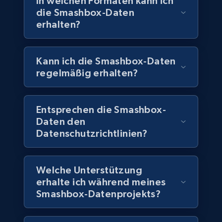
In welchen Formaten kann ich
die Smashbox-Daten
5.6K+
875+
Jetzt kaufen
erhalten?
Kann ich die Smashbox-Daten
TikTok Shop
regelmäßig erhalten?
URL, Title, Available, Description, Currency, Initial
price, Final price, Discount percent, and more.
Entsprechen die Smashbox-
Daten den
eCommerce
Datenschutzrichtlinien?
5.4K+
668+
Jetzt kaufen
Welche Unterstützung
erhalte ich während meines
Smashbox-Datenprojekts?
Employees business enriched dataset
URL, Profile url, Linkedin num id, Avatar, Profile