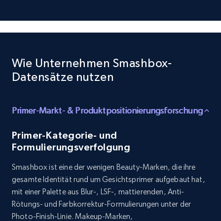
TikTok - Profiles
Account id, Nickname, Biography, Awg
engagement rate, Comment engagement rate,
Wie Unternehmen Smashbox-
Like engagement rate, Bio link, Predicted lang,
Datensätze nutzen
and more.
Social media
Primer-Markt- & Produktpositionierungsforschung
Primer-Kategorie- und
8.3K+
963+
Jetzt kaufen
Formulierungsverfolgung
Smashbox ist eine der wenigen Beauty-Marken, die ihre
gesamte Identität rund um Gesichtsprimer aufgebaut hat,
Youtube - Videos posts
mit einer Palette aus Blur-, LSF-, mattierenden, Anti-
URL, Title, Youtuber, Youtuber md5, Video url,
Rötungs- und Farbkorrektur-Formulierungen unter der
Video length, Likes, Views, and more.
Photo-Finish-Linie. Makeup-Marken,