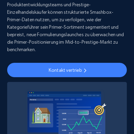
Produktentwicklungsteams und Prestige-
Social media
Einzelhandelskäufer können strukturierte Smashbox-
Primer-Daten nutzen, um zu verfolgen, wie der
Kategorieführer sein Primer-Sortiment segmentiert und
8.1K+
716+
Jetzt kaufen
bepreist, neue Formulierungslaunches zu überwachen und
die Primer-Positionierung im Mid-to-Prestige-Markt zu
benchmarken.
Amazon Reviews
URL, Product name, Product rating, Product
Kontakt vertrieb
rating object, Product rating max, Rating,
Author name, Asin, and more.
eCommerce
7.4K+
870+
Jetzt kaufen