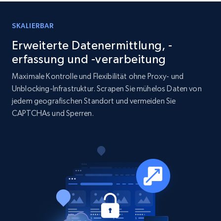
15.6K+
1.6K+
Jetzt kaufen
SKALIERBAR
Erweiterte Datenermittlung, -
erfassung und -verarbeitung
Linkedin job listings information
Maximale Kontrolle und Flexibilität ohne Proxy- und
URL, Job posting id, Job title, Company name,
Unblocking-Infrastruktur. Scrapen Sie mühelos Daten von
Company id, Job location, Job summary, Job
jedem geografischen Standort und vermeiden Sie
seniority level, and more.
CAPTCHAs und Sperren.
Business
15.3K+
2.2K+
Jetzt kaufen
Google Maps full information