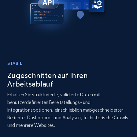
Place id, URL, Country, Name, Category,
Address, Description, Business details, and
more.
Business
13.3K+
1.7K+
Jetzt kaufen
STABIL
Zugeschnitten auf Ihren
Instagram - Posts
Arbeitsablauf
URL, User posted, Description, Hashtags, Num
Erhalten Sie strukturierte, validierte Daten mit
comments, Date posted, Likes, Photos, and
benutzerdefinierten Bereitstellungs- und
more.
Integrationsoptionen, einschließlich maßgeschneiderter
Berichte, Dashboards und Analysen, für historische Crawls
Social media
und mehrere Websites.