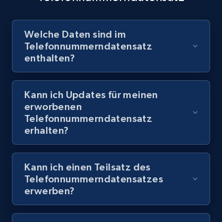
Kommunikation zu optimieren und die Erfolgsquote von
ausgehenden Anrufen und Nachrichten zu erhöhen.
Jetzt kaufen
Welche Daten sind im
Telefonnummerndatensatz
Jetzt kaufen
enthalten?
Kann ich Updates für meinen
erworbenen
Telefonnummerndatensatz
erhalten?
Kann ich einen Teilsatz des
Telefonnummerndatensatzes
erwerben?