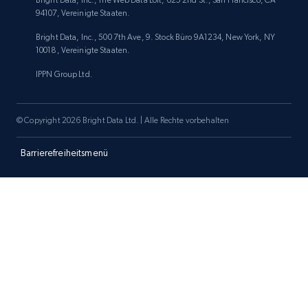
Bright Data, Inc., The Web Data Loft, 625 2nd St., San Francisco, CA
94107, Vereinigte Staaten.
Bright Data, Inc., 500 7th Ave, 9. Stock Büro 9A1234, New York, NY
10018, Vereinigte Staaten.
IPPN Group Ltd.
© Copyright 2026 Bright Data Ltd. | Alle Rechte vorbehalten
Barrierefreiheitsmenü