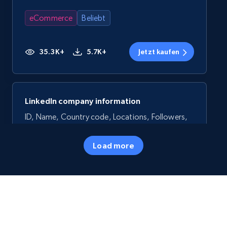
eCommerce
Beliebt
35.3K+
5.7K+
Jetzt kaufen
LinkedIn company information
ID, Name, Country code, Locations, Followers,
Employees in linkedin, About, Specialties, and
more.
Load more
Business
Beliebt
33.6K+
3.5K+
Jetzt kaufen
Melden Sie sich jetzt an, und wir verdoppeln Ihre
erste Einzahlung Dollar für Dollar, bis zu $500!