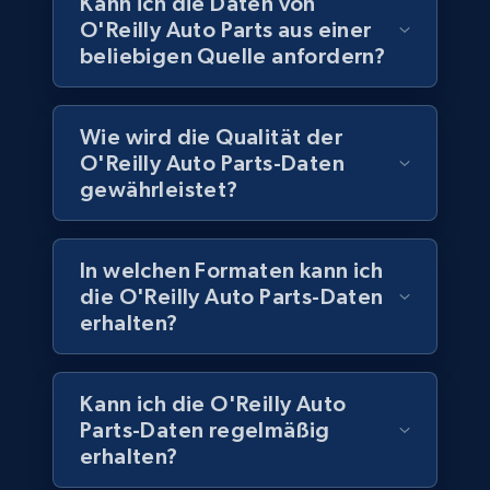
Kann ich die Daten von
O'Reilly Auto Parts aus einer
Companies information enriched dataset
beliebigen Quelle anfordern?
URL, ID lc, Name lc, Country code lc, Locations
lc, Followers lc, Employees in linkedin lc, About
lc, and more.
Wie wird die Qualität der
O'Reilly Auto Parts-Daten
Business
Angereichert
gewährleistet?
6.3K+
541+
Jetzt kaufen
In welchen Formaten kann ich
die O'Reilly Auto Parts-Daten
erhalten?
Walmart - products
URL, Final price, Sku, Currency, Gtin,
Kann ich die O'Reilly Auto
Specifications, Image urls, Top reviews, and
more.
Parts-Daten regelmäßig
erhalten?
eCommerce