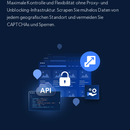
Maximale Kontrolle und Flexibilität ohne Proxy- und
Unblocking-Infrastruktur. Scrapen Sie mühelos Daten von
15.6K+
1.6K+
Jetzt kaufen
jedem geografischen Standort und vermeiden Sie
CAPTCHAs und Sperren.
Linkedin job listings information
URL, Job posting id, Job title, Company name,
Company id, Job location, Job summary, Job
seniority level, and more.
Business
15.3K+
2.2K+
Jetzt kaufen
Google Maps full information