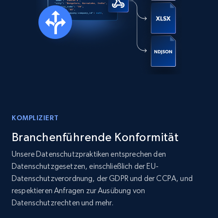
13.2K+
1.6K+
Jetzt kaufen
Zillow properties listing information
Zpid, City, State, HomeStatus, Address,
IsListingClaimedByCurrentSignedInUser,
IsCurrentSignedInAgentResponsible, Bedrooms,
and more.
KOMPLIZIERT
Real estate
Beliebt
Branchenführende Konformität
Unsere Datenschutzpraktiken entsprechen den
Datenschutzgesetzen, einschließlich der EU-
12K+
1.3K+
Jetzt kaufen
Datenschutzverordnung, der GDPR und der CCPA, und
respektieren Anfragen zur Ausübung von
Datenschutzrechten und mehr.
LinkedIn posts