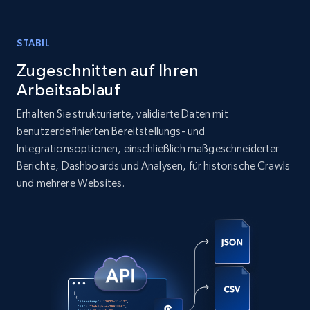
Place id, URL, Country, Name, Category,
Address, Description, Business details, and
STABIL
more.
Zugeschnitten auf Ihren
Business
Arbeitsablauf
Erhalten Sie strukturierte, validierte Daten mit
13.3K+
1.7K+
Jetzt kaufen
benutzerdefinierten Bereitstellungs- und
Integrationsoptionen, einschließlich maßgeschneiderter
Berichte, Dashboards und Analysen, für historische Crawls
und mehrere Websites.
Instagram - Posts
URL, User posted, Description, Hashtags, Num
comments, Date posted, Likes, Photos, and
more.
Social media