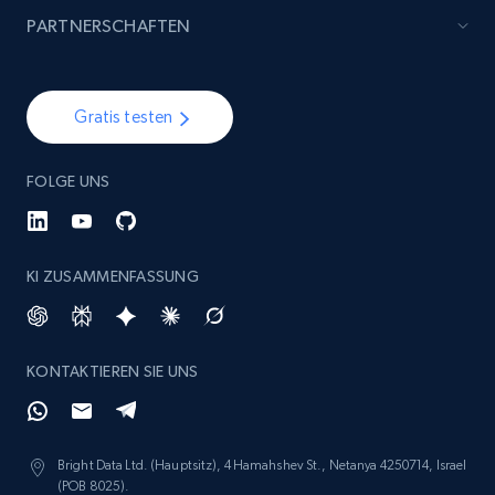
4.5K+
508+
Jetzt kaufen
PARTNERSCHAFTEN
Gratis testen
Reddit- Posts
Post id, URL, User posted, Title, Description,
Num comments, Date posted, Community
FOLGE UNS
name, and more.
Social media
KI ZUSAMMENFASSUNG
4.5K+
432+
Jetzt kaufen
KONTAKTIEREN SIE UNS
Glassdoor companies overview information
Bright Data Ltd. (Hauptsitz), 4 Hamahshev St., Netanya 4250714, Israel
ID, Company, Ratings overall, Details size,
(POB 8025).