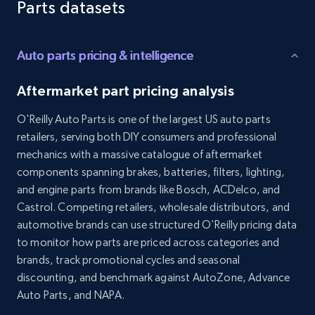
Parts datasets
Auto parts pricing & intelligence
TikTok - Profiles
Account id, Nickname, Biography, Awg
Aftermarket part pricing analysis
engagement rate, Comment engagement rate,
Like engagement rate, Bio link, Predicted lang,
O'Reilly Auto Parts is one of the largest US auto parts
and more.
retailers, serving both DIY consumers and professional
mechanics with a massive catalogue of aftermarket
Social media
components spanning brakes, batteries, filters, lighting,
and engine parts from brands like Bosch, ACDelco, and
8.3K+
963+
Jetzt kaufen
Castrol. Competing retailers, wholesale distributors, and
automotive brands can use structured O'Reilly pricing data
to monitor how parts are priced across categories and
brands, track promotional cycles and seasonal
Youtube - Videos posts
discounting, and benchmark against AutoZone, Advance
Auto Parts, and NAPA.
URL, Title, Youtuber, Youtuber md5, Video url,
Video length, Likes, Views, and more.