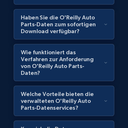
Social media
Haben Sie die O'Reilly Auto
Parts-Daten zum sofortigen
6.6K+
629+
Jetzt kaufen
Download verfügbar?
Wie funktioniert das
Indeed job listings information
Verfahren zur Anforderung
Jobid, Company name, Date posted parsed, Job
von O'Reilly Auto Parts-
title, Description text, Benefits, Qualifications,
Daten?
Job type, and more.
Business
Welche Vorteile bieten die
verwalteten O'Reilly Auto
Parts-Datenservices?
6.5K+
761+
Jetzt kaufen