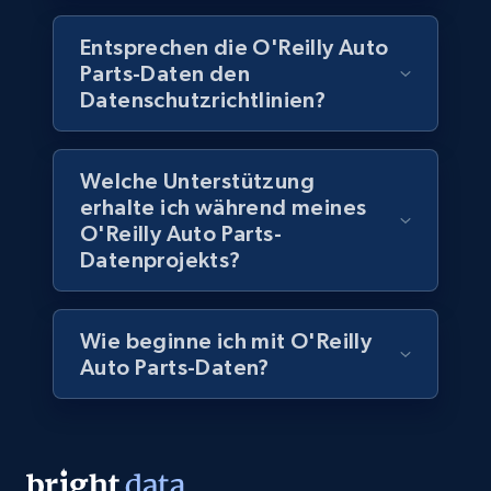
Entsprechen die O'Reilly Auto
5.6K+
877+
Jetzt kaufen
Parts-Daten den
Datenschutzrichtlinien?
TikTok Shop
Welche Unterstützung
erhalte ich während meines
URL, Title, Available, Description, Currency, Initial
price, Final price, Discount percent, and more.
O'Reilly Auto Parts-
Datenprojekts?
eCommerce
Wie beginne ich mit O'Reilly
5.4K+
668+
Jetzt kaufen
Auto Parts-Daten?
Employees business enriched dataset