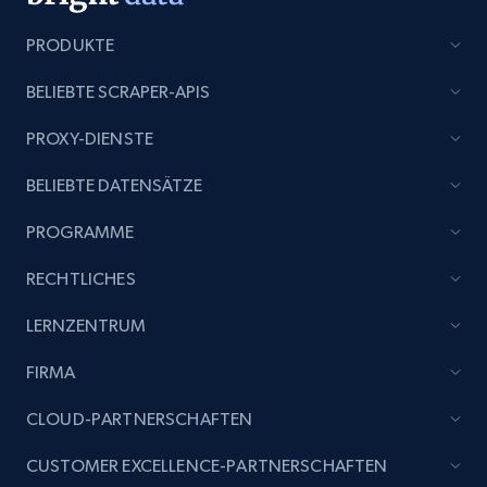
URL, Profile url, Linkedin num id, Avatar, Profile
name, Certifications, Profile location, Profile
PRODUKTE
connections, and more.
BELIEBTE SCRAPER-APIS
Business
Angereichert
PROXY-DIENSTE
BELIEBTE DATENSÄTZE
5.3K+
384+
Jetzt kaufen
PROGRAMME
RECHTLICHES
YouTube - Channels
URL, Handle, Handle md5, Banner img, Profile
LERNZENTRUM
image, Name, Subscribers, Description, and
FIRMA
more.
CLOUD-PARTNERSCHAFTEN
Social media
CUSTOMER EXCELLENCE-PARTNERSCHAFTEN