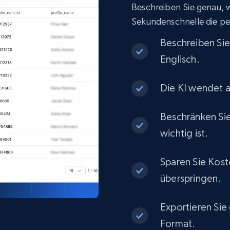
Beschreiben Sie genau, wa
eCommerce
Sekundenschnelle die pe
Beschreiben Si
1.3K+
175+
Jetzt kaufen
Englisch.
Die KI wendet a
Best Buy products
Beschränken Sie
URL, Product id, Title, Images, Final price,
Currency, Discount, Initial price, and more.
wichtig ist.
Sparen Sie Kost
eCommerce
überspringen.
1.1K+
149+
Jetzt kaufen
Exportieren Sie
Format.