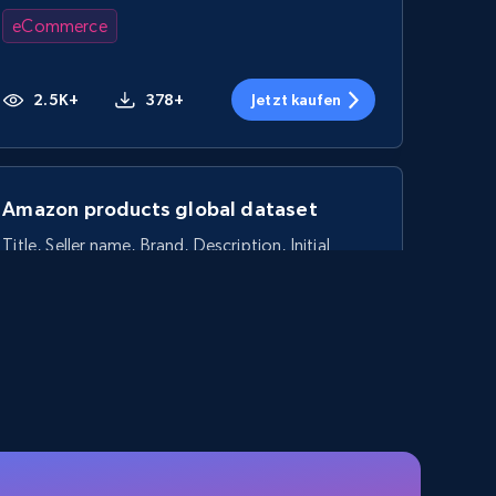
eCommerce
2.5K+
378+
Jetzt kaufen
Amazon products global dataset
Title, Seller name, Brand, Description, Initial
price, Currency, Availability, Reviews count, and
more.
eCommerce
2.1K+
375+
Jetzt kaufen