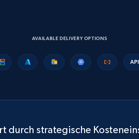
Ikea - Products
Description, In stock, Color, Size, Reviews count,
Main image, Category url, Category, and more.
AVAILABLE DELIVERY OPTIONS
eCommerce
943+
151+
Jetzt kaufen
Sephora products
URL, ID, Name, Sku, In stock, Regular price, Actual
price, Unit price, and more.
t durch strategische Kostenei
eCommerce