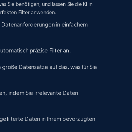
s Sie benötigen, und lassen Sie die KI in
eCommerce
rfekten Filter anwenden.
e Datenanforderungen in einfachem
1.2K+
132+
Jetzt kaufen
utomatisch präzise Filter an.
Lowes.com
 große Datensätze auf das, was für Sie
URL, Domain, Marketplace pn, Sku, Other pn,
Model number, Gtin ean pn, Product name, and
more.
en, indem Sie irrelevante Daten
eCommerce
991+
162+
Jetzt kaufen
 gefilterte Daten in Ihrem bevorzugten