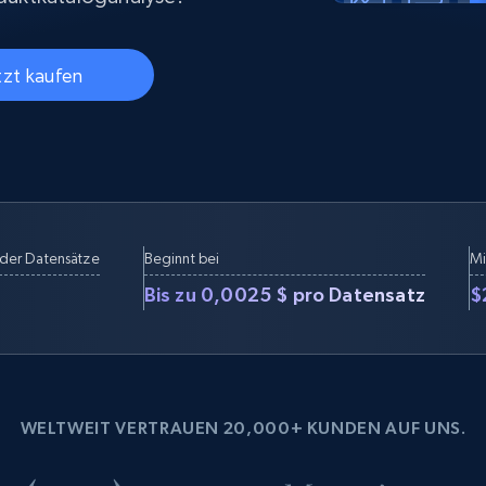
Datacenter proxys
collected
$0.9/IP
B
tzt kaufen
ISP proxys
Über 700.000 vollständig konforme
statische Privatanwender-Proxys
der Datensätze
Beginnt bei
Mi
Bis zu 0,0025 $ pro Datensatz
$
WELTWEIT VERTRAUEN 20,000+ KUNDEN AUF UNS.