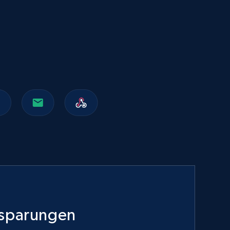
Walmart sellers info
Seller id, URL, Catalog seller id, Seller name, Seller
display name, Seller email, Seller phone, Seller
about us, and more.
eCommerce
912+
88+
Jetzt kaufen
Naver products
URL, Product id, Title, Original price, Final price,
Discount rate, Currency, Description, and more.
nsparungen
eCommerce