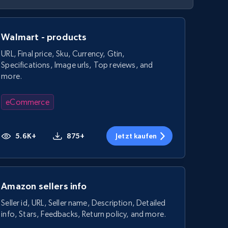
Walmart - products
URL, Final price, Sku, Currency, Gtin,
Specifications, Image urls, Top reviews, and
more.
eCommerce
5.6K+
875+
Jetzt kaufen
Amazon sellers info
Seller id, URL, Seller name, Description, Detailed
info, Stars, Feedbacks, Return policy, and more.