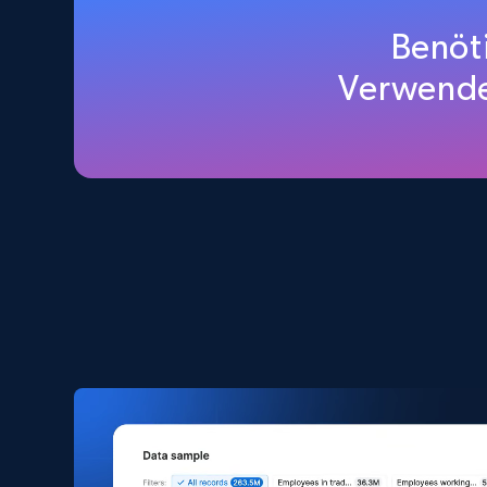
Home Depot US
Benöt
URL, Domain, Country code, Model number, Sku,
Verwende
Product id, Product name, Manufacturer, and
more.
eCommerce
2.1K+
353+
Jetzt kaufen
Amazon products search
Asin, URL, Name, Sponsored, Initial price, Final
price, Currency, Sold, and more.