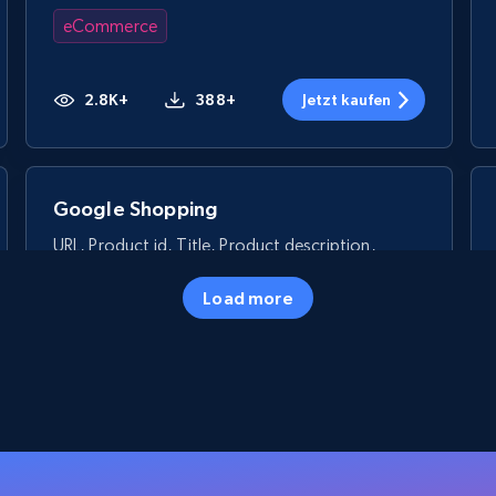
eCommerce
2.8K+
388+
Jetzt kaufen
Google Shopping
URL, Product id, Title, Product description,
Rating, Reviews count, Images, Variations, and
more.
Load more
eCommerce
2.4K+
199+
Jetzt kaufen