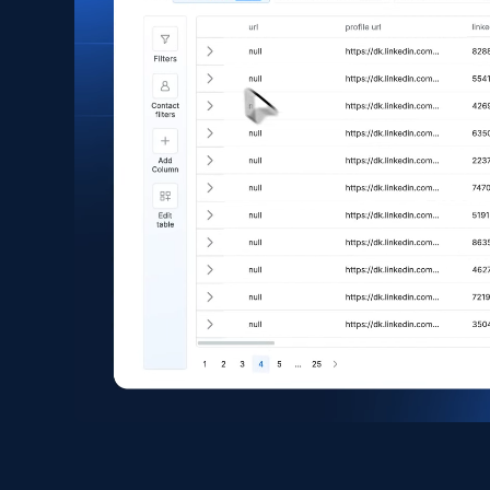
eCommerce
1.6K+
181+
Jetzt kaufen
Zara - Products
Category id, Product id, Product name, Price,
Currency, Colour code, Colour, Description, and
more.
eCommerce
1.2K+
208+
Jetzt kaufen