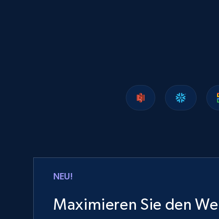
Lazada - Products
URL, Title, Rating, Reviews, Initial price, Final
price, Currency, Stock, and more.
eCommerce
988+
160+
Jetzt kaufen
Ozon.ru products
NEU!
URL, Sku, Breadcrumbs, Name, Rating, Review
count, Description, Image, and more.
Maximieren Sie den Wer
eCommerce