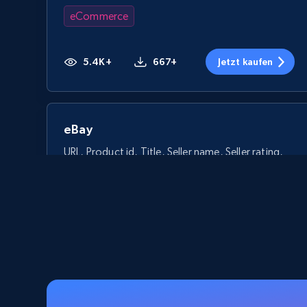
eCommerce
5.4K+
667+
Jetzt kaufen
eBay
URL, Product id, Title, Seller name, Seller rating,
Seller reviews, Breadcrumbs, Root category, and
more.
eCommerce
2.5K+
359+
Jetzt kaufen