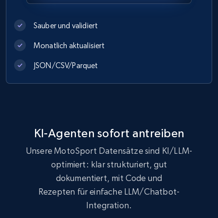
eCommerce
Sauber und validiert
Monatlich aktualisiert
991+
162+
Jetzt kaufen
JSON/CSV/Parquet
Lazada - Products
URL, Title, Rating, Reviews, Initial price, Final
price, Currency, Stock, and more.
KI-Agenten sofort antreiben
Unsere MotoSport Datensätze sind KI/LLM-
eCommerce
optimiert: klar strukturiert, gut
dokumentiert, mit Code und
988+
160+
Jetzt kaufen
Rezepten für einfache LLM/Chatbot-
Integration.