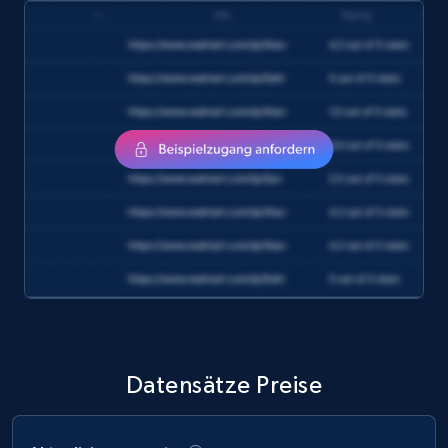
amazon, Description amazon, Initial price
amazon, Currency amazon, Availability amazon,
and more.
eCommerce
1.2K+
132+
Jetzt kaufen
Zara - Products
Category id, Product id, Product name, Price,
Currency, Colour code, Colour, Description, and
more.
Datensätze Preise
eCommerce