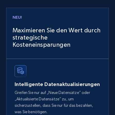
Home Depot US
URL, Domain, Country code, Model number,
NEU!
Sku, Product id, Product name, Manufacturer,
and more.
Maximieren Sie den Wert durch
strategische
eCommerce
Kosteneinsparungen
2.1K+
355+
Jetzt kaufen
Amazon products global dataset
Intelligente Datenaktualisierungen
Title, Seller name, Brand, Description, Initial
Greifen Sie nur auf „Neue Datensätze” oder
price, Currency, Availability, Reviews count, and
„Aktualisierte Datensätze” zu, um
more.
sicherzustellen, dass Sie nur für das bezahlen,
was Sie benötigen.
eCommerce