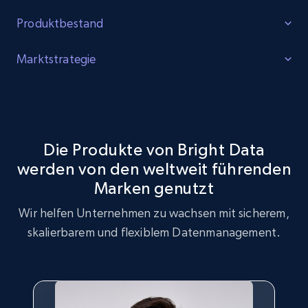
Produktbestand
Lücken identifizieren
Marktstrategie
Identifizieren Sie Lücken im Produktbestand, erhöhte
Marktstrategieoptimierung
Nachfrage nach bestimmten Produkten und bei
Verbrauchern trendende Produkte.
Nutzen Sie den MotoSport Datensatz für
Marktstrategieanalysen, um wichtige Trends und
Die Produkte von Bright Data
Kundenpräferenzen zu identifizieren.
werden von den weltweit führenden
Jetzt kaufen
Marken genutzt
Jetzt kaufen
Wir helfen Unternehmen zu wachsen mit sicherem,
skalierbarem und flexiblem Datenmanagement.