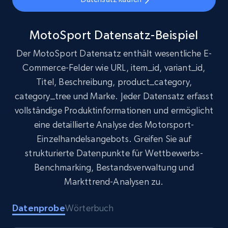
1.6K+
181+
Jetzt kaufen
MotoSport Datensatz-Beispiel
Der MotoSport Datensatz enthält wesentliche E-
Target
Commerce-Felder wie URL, item_id, variant_id,
URL, Product id, Title, Product description,
Titel, Beschreibung, product_category,
Rating, Reviews count, Initial price, Discount,
and more.
category_tree und Marke. Jeder Datensatz erfasst
vollständige Produktinformationen und ermöglicht
eCommerce
eine detaillierte Analyse des Motorsport-
Einzelhandelsangebots. Greifen Sie auf
strukturierte Datenpunkte für Wettbewerbs-
1.3K+
175+
Jetzt kaufen
Benchmarking, Bestandsverwaltung und
Markttrend-Analysen zu.
Amazon Walmart
Datenprobe
Wörterbuch
URL, Title amazon, Seller name amazon, Brand