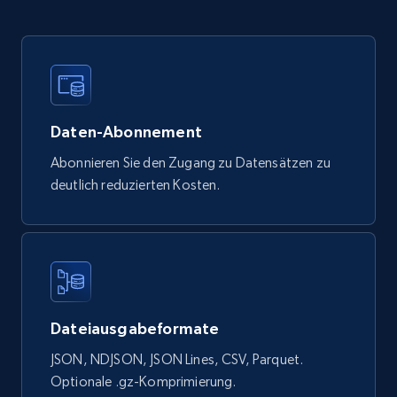
Google Shopping products search US
URL, Product id, Title, Final price, Initial price,
Currency, Rating, Reviews count, and more.
Daten-Abonnement
eCommerce
Abonnieren Sie den Zugang zu Datensätzen zu
deutlich reduzierten Kosten.
823+
40+
Jetzt kaufen
Wayfair products
Dateiausgabeformate
URL, Product id, Title, Rating, Reviews count,
Initial price, Discount, Final price, and more.
JSON, NDJSON, JSON Lines, CSV, Parquet.
Optionale .gz-Komprimierung.
eCommerce