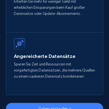
Erhalten Sie mehr für weniger Geld mit
Title, Seller name, Brand, Description, Initial
erheblichen Einsparungen beim Kauf großer
price, Final price, Final price high, Currency, and
Datensätze oder Update-Abonnements.
more.
eCommerce
1.7K+
254+
Jetzt kaufen
Angereicherte Datensätze
Sparen Sie Zeit und Ressourcen mit
Amazon products search
vorgefertigten Datensätzen, die mehrere Quellen
zu einem sauberen Datensatz kombinieren.
Asin, URL, Name, Sponsored, Initial price, Final
price, Currency, Sold, and more.
eCommerce
Datensatz kaufen