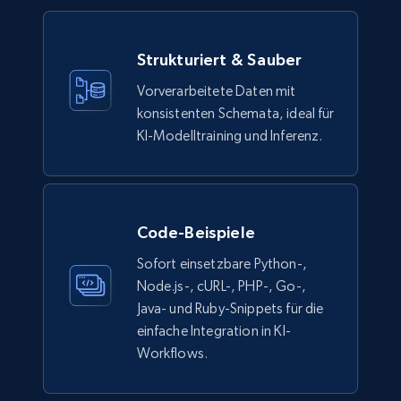
Ikea - Products
Description, In stock, Color, Size, Reviews
Strukturiert & Sauber
count, Main image, Category url, Category, and
Vorverarbeitete Daten mit
more.
konsistenten Schemata, ideal für
KI-Modelltraining und Inferenz.
eCommerce
943+
151+
Jetzt kaufen
Code-Beispiele
Sofort einsetzbare Python-,
Node.js-, cURL-, PHP-, Go-,
Walmart sellers info
Java- und Ruby-Snippets für die
Seller id, URL, Catalog seller id, Seller name, Seller
einfache Integration in KI-
display name, Seller email, Seller phone, Seller
Workflows.
about us, and more.