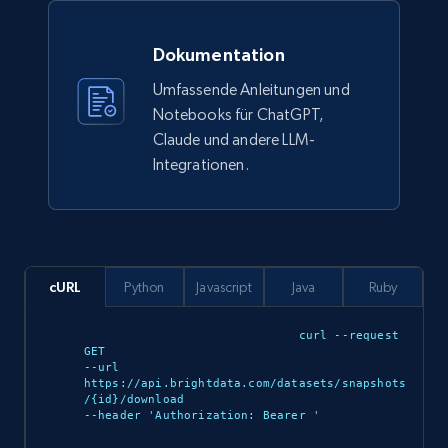
eCommerce
Dokumentation
912+
88+
Jetzt kaufen
Umfassende Anleitungen und
Notebooks für ChatGPT,
Claude und andere LLM-
Integrationen.
Ozon.ru products
URL, Sku, Breadcrumbs, Name, Rating, Review
count, Description, Image, and more.
eCommerce
cURL
Python
Javascript
Java
Ruby
898+
114+
Jetzt kaufen
curl --request 
GET 

--url 
https://api.brightdata.com/datasets/snapshots
/{id}/download 

--header 'Authorization: Bearer 
'

Sephora products