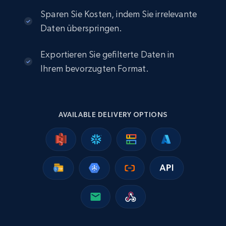
eCommerce
Sparen Sie Kosten, indem Sie irrelevante
Daten überspringen.
2.5K+
359+
Jetzt kaufen
Exportieren Sie gefilterte Daten in
Ihrem bevorzugten Format.
Google Shopping
URL, Product id, Title, Product description,
AVAILABLE DELIVERY OPTIONS
Rating, Reviews count, Images, Variations, and
more.
eCommerce
2.4K+
199+
Jetzt kaufen