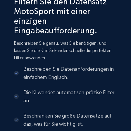
Filtern Sie den Datensatz
MotoSport mit einer
einzigen
Amazon sellers info
Eingabeaufforderung.
Seller id, URL, Seller name, Description, Detailed
info, Stars, Feedbacks, Return policy, and more.
Beschreiben Sie genau, was Sie benötigen, und
lassen Sie die KI in Sekundenschnelle die perfekten
eCommerce
Filter anwenden.
Beschreiben Sie Datenanforderungen in
2.5K+
378+
Jetzt kaufen
einfachem Englisch.
Die KI wendet automatisch präzise Filter
eBay
an.
URL, Product id, Title, Seller name, Seller rating,
Seller reviews, Breadcrumbs, Root category, and
Beschränken Sie große Datensätze auf
more.
das, was für Sie wichtig ist.