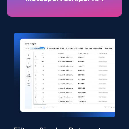
URL, Title, Available, Description, Currency, Initial
price, Final price, Discount percent, and more.
eCommerce
5.4K+
667+
Jetzt kaufen
Shein- Products
Product name, Description, Initial price, Final
price, Currency, In stock, Color, Size, and more.
eCommerce
2.8K+
388+
Jetzt kaufen