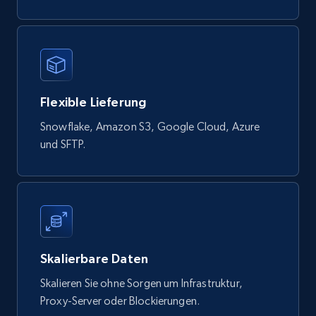
821+
80+
Jetzt kaufen
Flexible Lieferung
Digikey - Products
Snowflake, Amazon S3, Google Cloud, Azure
Product url, Category url, Part number,
und SFTP.
Description, Manufacturer, Manufacturer url,
Datasheet url, Rohs compliant, and more.
eCommerce
775+
80+
Jetzt kaufen
Skalierbare Daten
Skalieren Sie ohne Sorgen um Infrastruktur,
Proxy-Server oder Blockierungen.