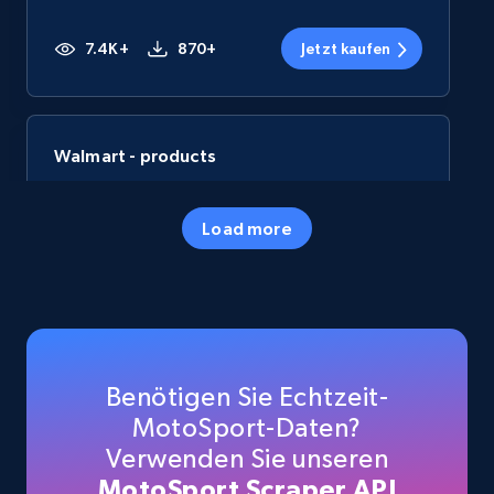
7.4K+
870+
Jetzt kaufen
Walmart - products
URL, Final price, Sku, Currency, Gtin,
Specifications, Image urls, Top reviews, and
Load more
more.
eCommerce
5.6K+
875+
Jetzt kaufen
Benötigen Sie Echtzeit-
MotoSport-Daten?
Verwenden Sie unseren
TikTok Shop
MotoSport Scraper API