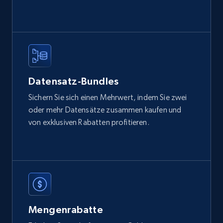
2.1K+
375+
Jetzt kaufen
Etsy
Datensatz-Bundles
URL, Product id, Listing inventory id, Title, Rating,
Sichern Sie sich einen Mehrwert, indem Sie zwei
Reviews count shop, Reviews count item, Initial
oder mehr Datensätze zusammen kaufen und
price, and more.
von exklusiven Rabatten profitieren.
eCommerce
1.9K+
322+
Jetzt kaufen
Mengenrabatte
Amazon best seller products