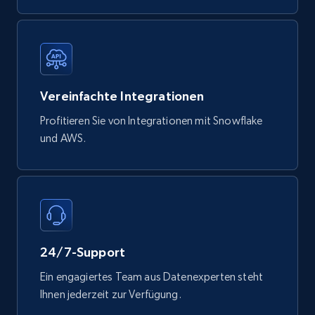
740+
39+
Jetzt kaufen
Mouser - Products
Vereinfachte Integrationen
Product url, Category url, Mouser part num, Mfr
part number, Manufacturer, Image, Image high,
Profitieren Sie von Integrationen mit Snowflake
Manufacturer url, and more.
und AWS.
eCommerce
717+
91+
Jetzt kaufen
24/7-Support
Ein engagiertes Team aus Datenexperten steht
Ihnen jederzeit zur Verfügung.