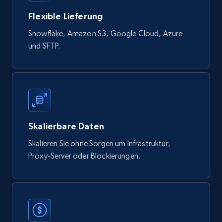
Flexible Lieferung
Digikey - Products
Snowflake, Amazon S3, Google Cloud, Azure
Product url, Category url, Part number,
und SFTP.
Description, Manufacturer, Manufacturer url,
Datasheet url, Rohs compliant, and more.
eCommerce
775+
80+
Jetzt kaufen
Skalierbare Daten
Skalieren Sie ohne Sorgen um Infrastruktur,
Proxy-Server oder Blockierungen.
mercadolivre.com.br products
URL, Product id, Title, Breadcrumbs, Category,
Tags, Final price, Original price, and more.
eCommerce