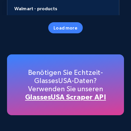
Walmart - products
URL, Final price, Sku, Currency, Gtin,
Specifications, Image urls, Top reviews, and
Load more
more.
eCommerce
5.6K+
875+
Jetzt kaufen
Benötigen Sie Echtzeit-
GlassesUSA-Daten?
Verwenden Sie unseren
TikTok Shop
GlassesUSA Scraper API
URL, Title, Available, Description, Currency, Initial
price, Final price, Discount percent, and more.
eCommerce