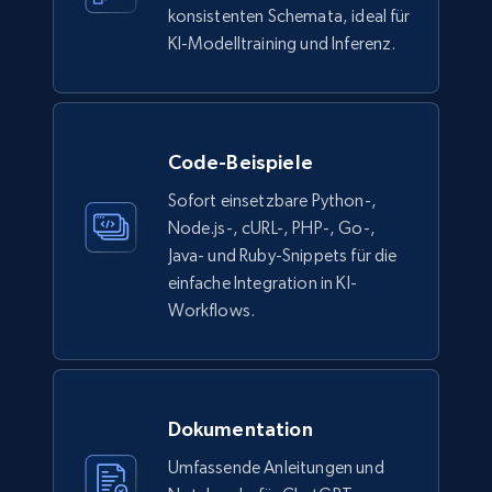
konsistenten Schemata, ideal für
KI-Modelltraining und Inferenz.
eCommerce
943+
151+
Jetzt kaufen
Code-Beispiele
Sofort einsetzbare Python-,
Node.js-, cURL-, PHP-, Go-,
Walmart sellers info
Java- und Ruby-Snippets für die
Seller id, URL, Catalog seller id, Seller name, Seller
einfache Integration in KI-
display name, Seller email, Seller phone, Seller
Workflows.
about us, and more.
eCommerce
Dokumentation
912+
88+
Jetzt kaufen
Umfassende Anleitungen und