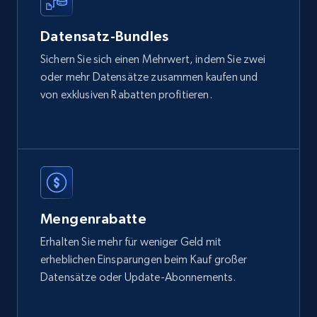
Etsy
Datensatz-Bundles
URL, Product id, Listing inventory id, Title, Rating,
Sichern Sie sich einen Mehrwert, indem Sie zwei
Reviews count shop, Reviews count item, Initial
oder mehr Datensätze zusammen kaufen und
price, and more.
von exklusiven Rabatten profitieren.
eCommerce
1.9K+
322+
Jetzt kaufen
Mengenrabatte
Amazon best seller products
Erhalten Sie mehr für weniger Geld mit
Title, Seller name, Brand, Description, Initial
erheblichen Einsparungen beim Kauf großer
price, Final price, Final price high, Currency, and
Datensätze oder Update-Abonnements.
more.