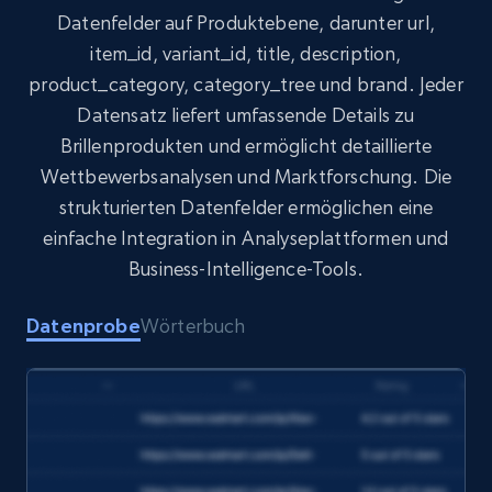
Datenfelder auf Produktebene, darunter url,
URL, Product id, Title, Product description,
item_id, variant_id, title, description,
Rating, Reviews count, Initial price, Discount,
and more.
product_category, category_tree und brand. Jeder
Datensatz liefert umfassende Details zu
eCommerce
Brillenprodukten und ermöglicht detaillierte
Wettbewerbsanalysen und Marktforschung. Die
strukturierten Datenfelder ermöglichen eine
1.3K+
175+
Jetzt kaufen
einfache Integration in Analyseplattformen und
Business-Intelligence-Tools.
Amazon Walmart
Datenprobe
Wörterbuch
URL, Title amazon, Seller name amazon, Brand
amazon, Description amazon, Initial price
amazon, Currency amazon, Availability amazon,
and more.
eCommerce