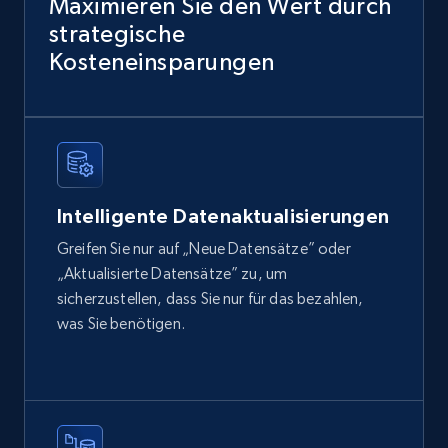
Maximieren Sie den Wert durch
strategische
eCommerce
Kosteneinsparungen
2.1K+
353+
Jetzt kaufen
Amazon products global dataset
Intelligente Datenaktualisierungen
Title, Seller name, Brand, Description, Initial
Greifen Sie nur auf „Neue Datensätze” oder
price, Currency, Availability, Reviews count, and
„Aktualisierte Datensätze” zu, um
more.
sicherzustellen, dass Sie nur für das bezahlen,
was Sie benötigen.
eCommerce
2.1K+
375+
Jetzt kaufen