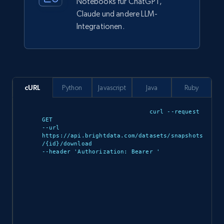
Notebooks für ChatGPT,
Claude und andere LLM-
Integrationen.
Ozon.ru products
URL, Sku, Breadcrumbs, Name, Rating, Review
count, Description, Image, and more.
eCommerce
cURL
Python
Javascript
Java
Ruby
898+
114+
Jetzt kaufen
curl --request 
GET 

--url 
https://api.brightdata.com/datasets/snapshots
/{id}/download 

--header 'Authorization: Bearer 
'

Sephora products
URL, ID, Name, Sku, In stock, Regular price,
Actual price, Unit price, and more.
eCommerce