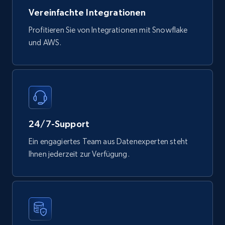
Mouser - Products
Vereinfachte Integrationen
Product url, Category url, Mouser part num, Mfr
part number, Manufacturer, Image, Image high,
Profitieren Sie von Integrationen mit Snowflake
Manufacturer url, and more.
und AWS.
eCommerce
717+
91+
Jetzt kaufen
24/7-Support
Ein engagiertes Team aus Datenexperten steht
Ihnen jederzeit zur Verfügung.