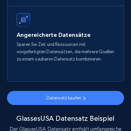
eCommerce
1.7K+
254+
Jetzt kaufen
Angereicherte Datensätze
Sparen Sie Zeit und Ressourcen mit
Amazon products search
vorgefertigten Datensätzen, die mehrere Quellen
zu einem sauberen Datensatz kombinieren.
Asin, URL, Name, Sponsored, Initial price, Final
price, Currency, Sold, and more.
eCommerce
Datensatz kaufen
1.6K+
181+
Jetzt kaufen
GlassesUSA Datensatz Beispiel
Der GlassesUSA Datensatz enthält umfangreiche
Target