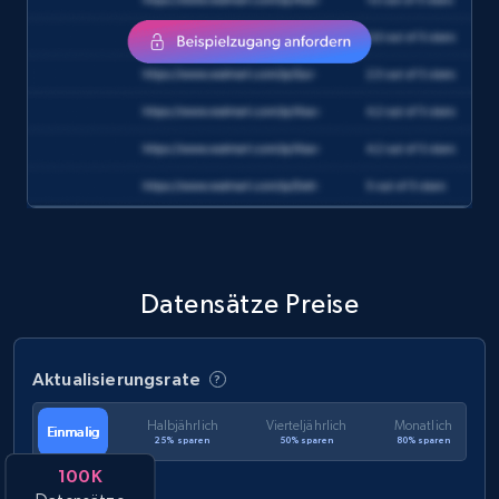
1.2K+
132+
Jetzt kaufen
Zara - Products
Category id, Product id, Product name, Price,
Currency, Colour code, Colour, Description, and
more.
Datensätze Preise
eCommerce
Aktualisierungsrate
1.2K+
208+
Jetzt kaufen
Halbjährlich
Vierteljährlich
Monatlich
Einmalig
25% sparen
50% sparen
80% sparen
100K
Best Buy products