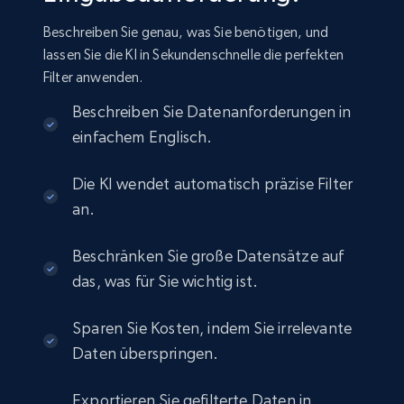
info, Stars, Feedbacks, Return policy, and more.
Beschreiben Sie genau, was Sie benötigen, und
lassen Sie die KI in Sekundenschnelle die perfekten
eCommerce
Filter anwenden.
Beschreiben Sie Datenanforderungen in
2.5K+
378+
Jetzt kaufen
einfachem Englisch.
Die KI wendet automatisch präzise Filter
eBay
an.
URL, Product id, Title, Seller name, Seller rating,
Seller reviews, Breadcrumbs, Root category, and
Beschränken Sie große Datensätze auf
more.
das, was für Sie wichtig ist.
eCommerce
Sparen Sie Kosten, indem Sie irrelevante
Daten überspringen.
2.5K+
359+
Jetzt kaufen
Exportieren Sie gefilterte Daten in