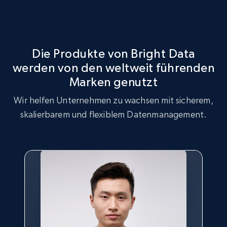
Identifizieren Sie Lücken im Produktbestand, erhöhte
Marktstrategieoptimierung
Nachfrage nach bestimmten Produkten und bei
Verbrauchern trendende Produkte.
Nutzen Sie den GlassesUSA Datensatz für
Marktstrategieanalysen, um wichtige Trends und
Die Produkte von Bright Data
Kundenpräferenzen zu identifizieren.
werden von den weltweit führenden
Jetzt kaufen
Marken genutzt
Jetzt kaufen
Wir helfen Unternehmen zu wachsen mit sicherem,
skalierbarem und flexiblem Datenmanagement.