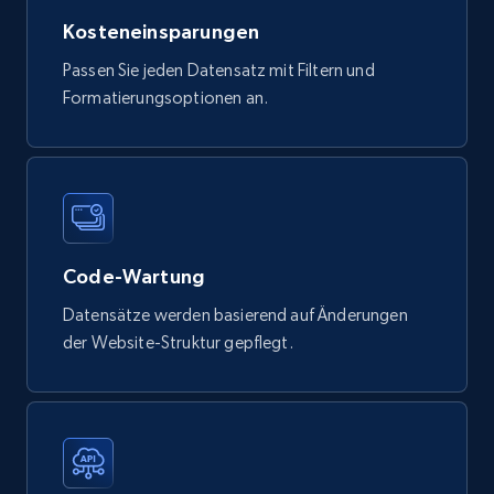
Kosteneinsparungen
747+
39+
Jetzt kaufen
Passen Sie jeden Datensatz mit Filtern und
Formatierungsoptionen an.
Google Play Store reviews
URL, Review id, Reviewer name, Review date,
Review rating, Review, Found helpful, App url, and
more.
Code-Wartung
eCommerce
Datensätze werden basierend auf Änderungen
der Website-Struktur gepflegt.
740+
39+
Jetzt kaufen