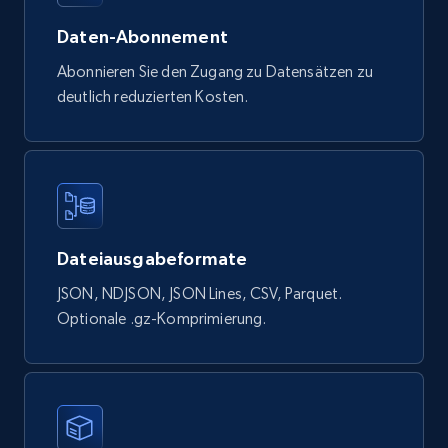
Currency, Rating, Reviews count, and more.
Daten-Abonnement
eCommerce
Abonnieren Sie den Zugang zu Datensätzen zu
deutlich reduzierten Kosten.
823+
40+
Jetzt kaufen
Wayfair products
Dateiausgabeformate
URL, Product id, Title, Rating, Reviews count,
Initial price, Discount, Final price, and more.
JSON, NDJSON, JSON Lines, CSV, Parquet.
Optionale .gz-Komprimierung.
eCommerce
821+
80+
Jetzt kaufen