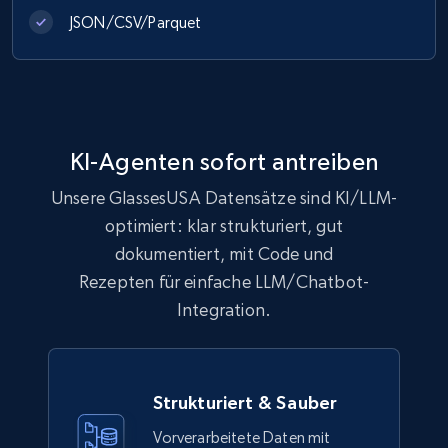
991+
162+
Jetzt kaufen
JSON/CSV/Parquet
Lazada - Products
URL, Title, Rating, Reviews, Initial price, Final
price, Currency, Stock, and more.
KI-Agenten sofort antreiben
Unsere GlassesUSA Datensätze sind KI/LLM-
eCommerce
optimiert: klar strukturiert, gut
dokumentiert, mit Code und
988+
160+
Jetzt kaufen
Rezepten für einfache LLM/Chatbot-
Integration.
Ikea - Products
Description, In stock, Color, Size, Reviews
Strukturiert & Sauber
count, Main image, Category url, Category, and
Vorverarbeitete Daten mit
more.