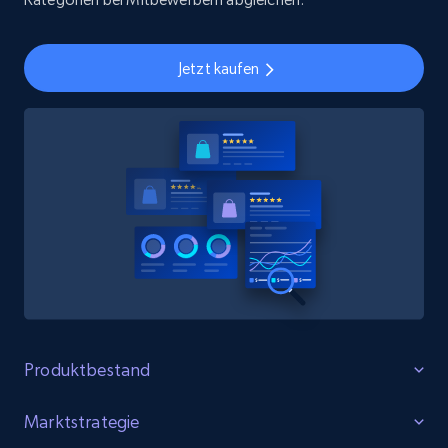
Jetzt kaufen
Produktbestand
Lücken identifizieren
Marktstrategie