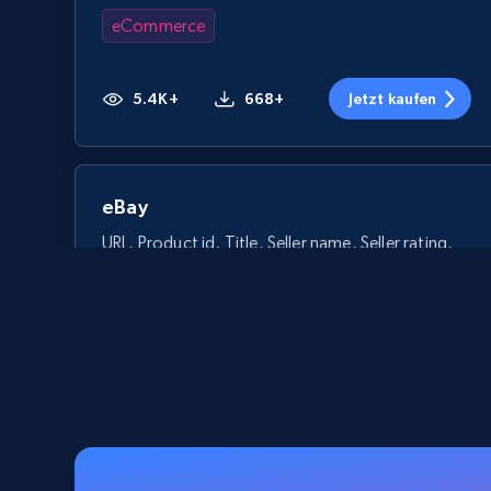
eCommerce
5.4K+
668+
Jetzt kaufen
eBay
URL, Product id, Title, Seller name, Seller rating,
Seller reviews, Breadcrumbs, Root category, and
more.
eCommerce
2.5K+
359+
Jetzt kaufen