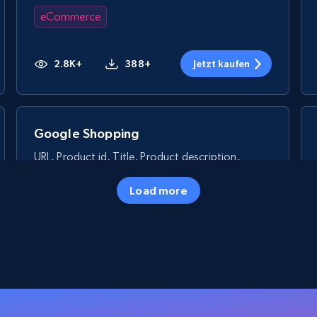
eCommerce
2.8K+
388+
Jetzt kaufen
Google Shopping
URL, Product id, Title, Product description,
Rating, Reviews count, Images, Variations, and
more.
Load more
eCommerce
2.4K+
200+
Jetzt kaufen