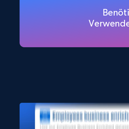
Amazon products global dataset
Benöti
Title, Seller name, Brand, Description, Initial
Verwende
price, Currency, Availability, Reviews count, and
more.
eCommerce
2.1K+
375+
Jetzt kaufen
Amazon products search
Asin, URL, Name, Sponsored, Initial price, Final
price, Currency, Sold, and more.