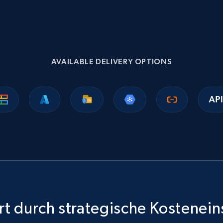
Ikea - Products
Description, In stock, Color, Size, Reviews count,
Main image, Category url, Category, and more.
AVAILABLE DELIVERY OPTIONS
eCommerce
943+
151+
Jetzt kaufen
Sephora products
URL, ID, Name, Sku, In stock, Regular price, Actual
price, Unit price, and more.
t durch strategische Kostenei
eCommerce