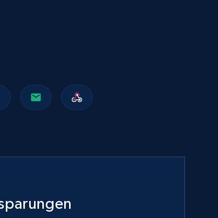
Walmart sellers info
Seller id, URL, Catalog seller id, Seller name, Seller
display name, Seller email, Seller phone, Seller
about us, and more.
eCommerce
912+
88+
Jetzt kaufen
Naver products
URL, Product id, Title, Original price, Final price,
Discount rate, Currency, Description, and more.
nsparungen
eCommerce