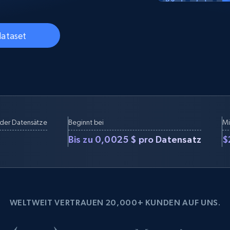
Datacenter proxys
collected
$0.9/IP
B
dataset
ISP proxys
Über 700.000 vollständig konforme
statische Privatanwender-Proxys
der Datensätze
Beginnt bei
Mi
Bis zu 0,0025 $ pro Datensatz
$
WELTWEIT VERTRAUEN 20,000+ KUNDEN AUF UNS.