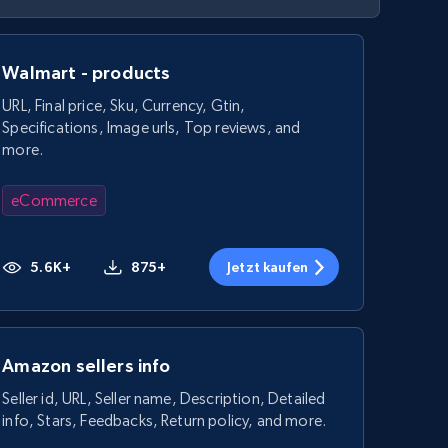
Walmart - products
URL, Final price, Sku, Currency, Gtin,
Specifications, Image urls, Top reviews, and
more.
eCommerce
5.6K+
875+
Jetzt kaufen
Amazon sellers info
Seller id, URL, Seller name, Description, Detailed
info, Stars, Feedbacks, Return policy, and more.