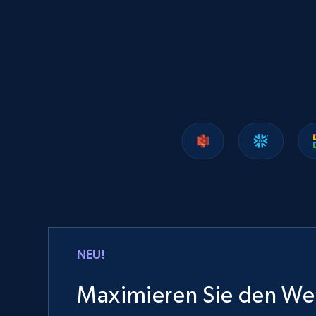
Lowes.com
URL, Domain, Marketplace pn, Sku, Other pn,
Model number, Gtin ean pn, Product name, and
more.
eCommerce
991+
162+
Jetzt kaufen
Ozon.ru products
NEU!
URL, Sku, Breadcrumbs, Name, Rating, Review
count, Description, Image, and more.
Maximieren Sie den Wer
eCommerce