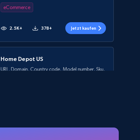
eCommerce
2.5K+
378+
Jetzt kaufen
Home Depot US
URL, Domain, Country code, Model number, Sku,
Product id, Product name, Manufacturer, and
more.
eCommerce
2.1K+
355+
Jetzt kaufen