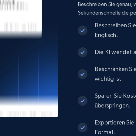
Beschreiben Sie genau, wa
eCommerce
Sekundenschnelle die pe
Beschreiben Si
1.3K+
175+
Jetzt kaufen
Englisch.
Die KI wendet a
Best Buy products
Beschränken Sie
URL, Product id, Title, Images, Final price,
Currency, Discount, Initial price, and more.
wichtig ist.
Sparen Sie Kost
eCommerce
überspringen.
1.1K+
149+
Jetzt kaufen
Exportieren Sie
Format.