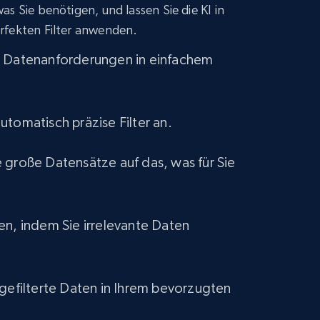
s Sie benötigen, und lassen Sie die KI in
eCommerce
rfekten Filter anwenden.
e Datenanforderungen in einfachem
1.2K+
132+
Jetzt kaufen
utomatisch präzise Filter an.
Lazada - Products
 große Datensätze auf das, was für Sie
URL, Title, Rating, Reviews, Initial price, Final
price, Currency, Stock, and more.
en, indem Sie irrelevante Daten
eCommerce
991+
165+
Jetzt kaufen
 gefilterte Daten in Ihrem bevorzugten