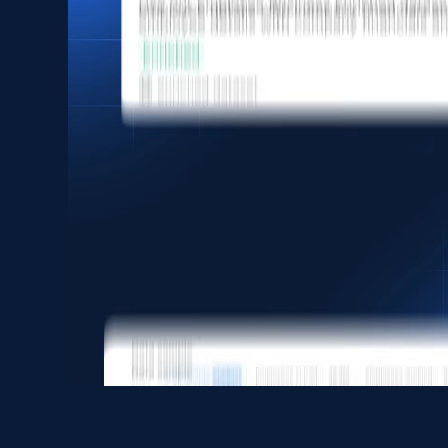
eCommerce
1.6K+
181+
Jetzt kaufen
Zara - Products
Category id, Product id, Product name, Price,
Currency, Colour code, Colour, Description, and
more.
eCommerce
1.2K+
208+
Jetzt kaufen