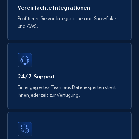
Vereinfachte Integrationen
Mouser - Products
Profitieren Sie von Integrationen mit Snowflake
und AWS.
Product url, Category url, Mouser part num, Mfr
part number, Manufacturer, Image, Image high,
Manufacturer url, and more.
eCommerce
24/7-Support
719+
91+
Jetzt kaufen
Ein engagiertes Team aus Datenexperten steht
Ihnen jederzeit zur Verfügung.