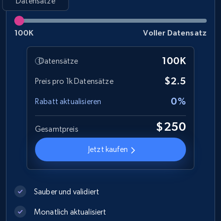
Datensätze
Best Buy products
100K
Voller Datensatz
URL, Product id, Title, Images, Final price,
Currency, Discount, Initial price, and more.
100K
Datensätze
eCommerce
$2.5
Preis pro 1k Datensätze
0%
Rabatt aktualisieren
1.1K+
149+
Jetzt kaufen
$250
Gesamtpreis
Jetzt kaufen
Lazada - Products
URL, Title, Rating, Reviews, Initial price, Final
price, Currency, Stock, and more.
Sauber und validiert
eCommerce
Monatlich aktualisiert