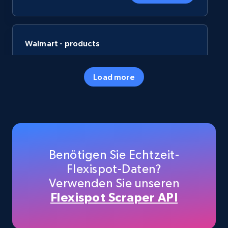
Walmart - products
URL, Final price, Sku, Currency, Gtin,
Specifications, Image urls, Top reviews, and
Load more
more.
eCommerce
5.6K+
875+
Jetzt kaufen
Benötigen Sie Echtzeit-
Flexispot-Daten?
Verwenden Sie unseren
TikTok Shop
Flexispot Scraper API
URL, Title, Available, Description, Currency, Initial
price, Final price, Discount percent, and more.