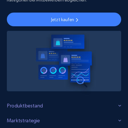
Jetzt kaufen
Produktbestand
Lücken identifizieren
Marktstrategie