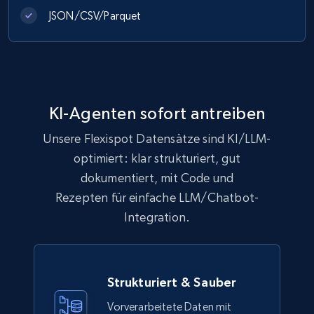
JSON/CSV/Parquet
991+
165+
Jetzt kaufen
Lowes.com
KI-Agenten sofort antreiben
URL, Domain, Marketplace pn, Sku, Other pn,
Model number, Gtin ean pn, Product name, and
Unsere Flexispot Datensätze sind KI/LLM-
more.
optimiert: klar strukturiert, gut
dokumentiert, mit Code und
eCommerce
Rezepten für einfache LLM/Chatbot-
Integration.
991+
162+
Jetzt kaufen
Strukturiert & Sauber
Ikea - Products
Vorverarbeitete Daten mit