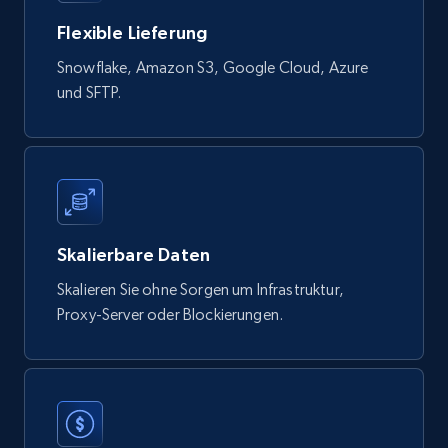
822+
80+
Jetzt kaufen
Flexible Lieferung
Snowflake, Amazon S3, Google Cloud, Azure
und SFTP.
Digikey - Products
Product url, Category url, Part number,
Description, Manufacturer, Manufacturer url,
Datasheet url, Rohs compliant, and more.
eCommerce
Skalierbare Daten
Skalieren Sie ohne Sorgen um Infrastruktur,
778+
80+
Jetzt kaufen
Proxy-Server oder Blockierungen.
mercadolivre.com.br products
URL, Product id, Title, Breadcrumbs, Category,