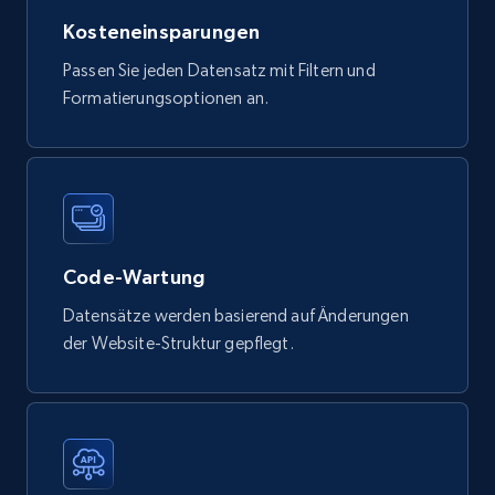
Tags, Final price, Original price, and more.
Kosteneinsparungen
eCommerce
Passen Sie jeden Datensatz mit Filtern und
Formatierungsoptionen an.
747+
39+
Jetzt kaufen
Google Play Store reviews
URL, Review id, Reviewer name, Review date,
Code-Wartung
Review rating, Review, Found helpful, App url, and
Datensätze werden basierend auf Änderungen
more.
der Website-Struktur gepflegt.
eCommerce
740+
39+
Jetzt kaufen