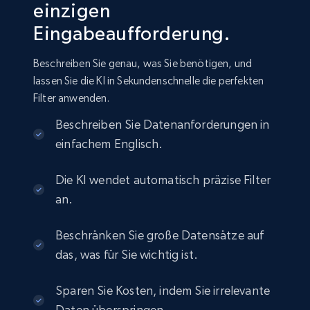
einzigen
Amazon sellers info
Eingabeaufforderung.
Seller id, URL, Seller name, Description, Detailed
info, Stars, Feedbacks, Return policy, and more.
Beschreiben Sie genau, was Sie benötigen, und
lassen Sie die KI in Sekundenschnelle die perfekten
eCommerce
Filter anwenden.
Beschreiben Sie Datenanforderungen in
2.5K+
378+
Jetzt kaufen
einfachem Englisch.
Die KI wendet automatisch präzise Filter
eBay
an.
URL, Product id, Title, Seller name, Seller rating,
Seller reviews, Breadcrumbs, Root category, and
Beschränken Sie große Datensätze auf
more.
das, was für Sie wichtig ist.
eCommerce
Sparen Sie Kosten, indem Sie irrelevante
Daten überspringen.