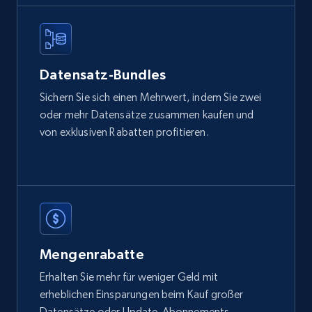
2.1K+
375+
Jetzt kaufen
Etsy
Datensatz-Bundles
URL, Product id, Listing inventory id, Title, Rating,
Sichern Sie sich einen Mehrwert, indem Sie zwei
Reviews count shop, Reviews count item, Initial
oder mehr Datensätze zusammen kaufen und
price, and more.
von exklusiven Rabatten profitieren.
eCommerce
1.9K+
323+
Jetzt kaufen
Mengenrabatte
Amazon best seller products
Erhalten Sie mehr für weniger Geld mit
Title, Seller name, Brand, Description, Initial
erheblichen Einsparungen beim Kauf großer
price, Final price, Final price high, Currency, and
Datensätze oder Update-Abonnements.