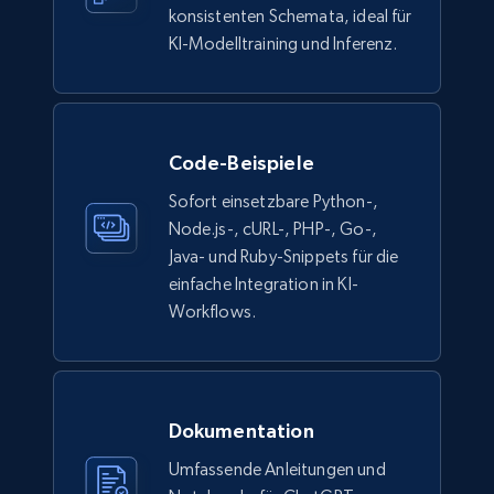
Description, In stock, Color, Size, Reviews
konsistenten Schemata, ideal für
count, Main image, Category url, Category, and
KI-Modelltraining und Inferenz.
more.
eCommerce
Code-Beispiele
943+
151+
Jetzt kaufen
Sofort einsetzbare Python-,
Node.js-, cURL-, PHP-, Go-,
Java- und Ruby-Snippets für die
einfache Integration in KI-
Walmart sellers info
Workflows.
Seller id, URL, Catalog seller id, Seller name, Seller
display name, Seller email, Seller phone, Seller
about us, and more.
Dokumentation
eCommerce
Umfassende Anleitungen und