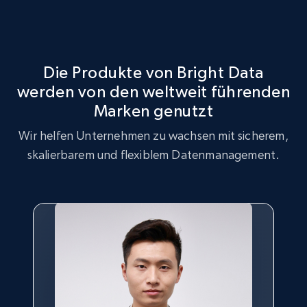
Identifizieren Sie Lücken im Produktbestand, erhöhte
Marktstrategieoptimierung
Nachfrage nach bestimmten Produkten und bei
Verbrauchern trendende Produkte.
Nutzen Sie den Flexispot Datensatz für
Marktstrategieanalysen, um wichtige Trends und
Die Produkte von Bright Data
Kundenpräferenzen zu identifizieren.
werden von den weltweit führenden
Jetzt kaufen
Marken genutzt
Jetzt kaufen
Wir helfen Unternehmen zu wachsen mit sicherem,
skalierbarem und flexiblem Datenmanagement.