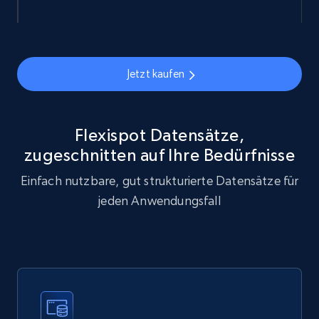
eCommerce
878+
124+
Jetzt kaufen
Jetzt kaufen
Flexispot Datensätze,
Naver products
zugeschnitten auf Ihre Bedürfnisse
URL, Product id, Title, Original price, Final price,
Discount rate, Currency, Description, and more.
Einfach nutzbare, gut strukturierte Datensätze für
jeden Anwendungsfall
eCommerce
839+
46+
Jetzt kaufen