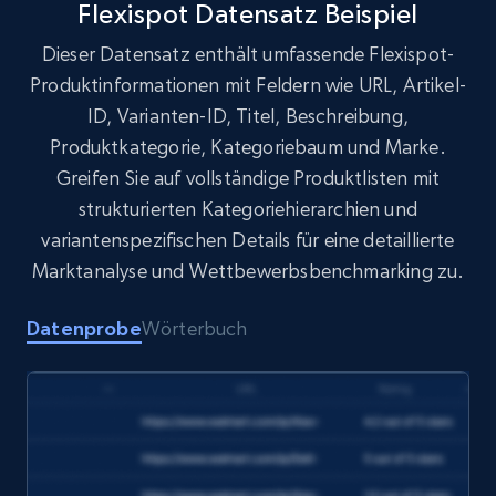
Flexispot Datensatz Beispiel
Dieser Datensatz enthält umfassende Flexispot-
Target
Produktinformationen mit Feldern wie URL, Artikel-
URL, Product id, Title, Product description,
ID, Varianten-ID, Titel, Beschreibung,
Rating, Reviews count, Initial price, Discount,
and more.
Produktkategorie, Kategoriebaum und Marke.
Greifen Sie auf vollständige Produktlisten mit
eCommerce
strukturierten Kategoriehierarchien und
variantenspezifischen Details für eine detaillierte
Marktanalyse und Wettbewerbsbenchmarking zu.
1.3K+
175+
Jetzt kaufen
Datenprobe
Wörterbuch
Amazon Walmart
URL, Title amazon, Seller name amazon, Brand
amazon, Description amazon, Initial price
amazon, Currency amazon, Availability amazon,
and more.