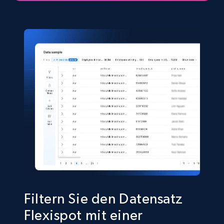
eCommerce
5.4K+
668+
Jetzt kaufen
Shein- Products
Product name, Description, Initial price, Final
price, Currency, In stock, Color, Size, and more.
eCommerce
2.8K+
388+
Jetzt kaufen
Filtern Sie den Datensatz
Flexispot mit einer