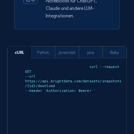
Notebooks für ChatGPT,
912+
88+
Jetzt kaufen
Claude und andere LLM-
Integrationen.
Ozon.ru products
URL, Sku, Breadcrumbs, Name, Rating, Review
count, Description, Image, and more.
cURL
Python
Javascript
Java
Ruby
eCommerce
curl --request 
GET 

--url 
https://api.brightdata.com/datasets/snapshots
901+
114+
Jetzt kaufen
/{id}/download 

--header 'Authorization: Bearer 
'

Sephora products
URL, ID, Name, Sku, In stock, Regular price,
Actual price, Unit price, and more.