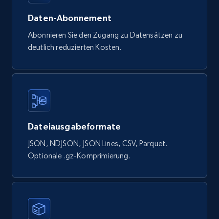
Google Shopping products search US
Daten-Abonnement
URL, Product id, Title, Final price, Initial price,
Currency, Rating, Reviews count, and more.
Abonnieren Sie den Zugang zu Datensätzen zu
deutlich reduzierten Kosten.
eCommerce
823+
40+
Jetzt kaufen
Dateiausgabeformate
Wayfair products
JSON, NDJSON, JSON Lines, CSV, Parquet.
URL, Product id, Title, Rating, Reviews count,
Optionale .gz-Komprimierung.
Initial price, Discount, Final price, and more.
eCommerce