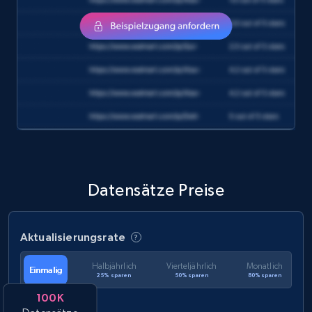
eCommerce
1.2K+
132+
Jetzt kaufen
Zara - Products
Category id, Product id, Product name, Price,
Currency, Colour code, Colour, Description, and
Datensätze Preise
more.
eCommerce
Aktualisierungsrate
Halbjährlich
Vierteljährlich
Monatlich
Einmalig
1.2K+
208+
Jetzt kaufen
25% sparen
50% sparen
80% sparen
100K