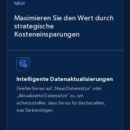
NEU!
Sku, Product id, Product name, Manufacturer,
and more.
Maximieren Sie den Wert durch
strategische
eCommerce
Kosteneinsparungen
2.1K+
355+
Jetzt kaufen
Amazon products global dataset
Intelligente Datenaktualisierungen
Title, Seller name, Brand, Description, Initial
Greifen Sie nur auf „Neue Datensätze” oder
price, Currency, Availability, Reviews count, and
„Aktualisierte Datensätze” zu, um
more.
sicherzustellen, dass Sie nur für das bezahlen,
was Sie benötigen.
eCommerce