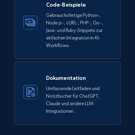
Code-Beispiele
count, Main image, Category url, Category, and
more.
Gebrauchsfertige Python-,
Node.js-, cURL-, PHP-, Go-,
eCommerce
Java- und Ruby-Snippets zur
einfachen Integration in KI-
Workflows.
943+
151+
Jetzt kaufen
Walmart sellers info
Dokumentation
Seller id, URL, Catalog seller id, Seller name, Seller
Umfassende Leitfäden und
display name, Seller email, Seller phone, Seller
Notizbücher für ChatGPT,
about us, and more.
Claude und andere LLM-
Integrationen.
eCommerce
912+
88+
Jetzt kaufen