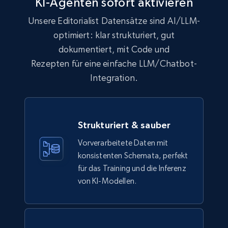
KI-Agenten sofort aktivieren
992+
165+
Jetzt kaufen
Unsere Editorialist Datensätze sind AI/LLM-
optimiert: klar strukturiert, gut
dokumentiert, mit Code und
Lowes.com
Rezepten für eine einfache LLM/Chatbot-
Integration.
URL, Domain, Marketplace pn, Sku, Other pn,
Model number, Gtin ean pn, Product name, and
more.
Strukturiert & sauber
eCommerce
Vorverarbeitete Daten mit
konsistenten Schemata, perfekt
991+
162+
Jetzt kaufen
für das Training und die Inferenz
von KI-Modellen.
Ikea - Products
Description, In stock, Color, Size, Reviews