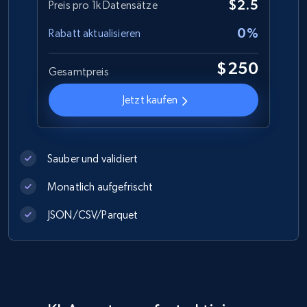
$2.5
Preis pro 1k Datensätze
Best Buy products
0%
Rabatt aktualisieren
URL, Product id, Title, Images, Final price,
Currency, Discount, Initial price, and more.
$250
Gesamtpreis
eCommerce
Jetzt kaufen
1.1K+
149+
Jetzt kaufen
Sauber und validiert
Monatlich aufgefrischt
Lazada - Products
JSON/CSV/Parquet
URL, Title, Rating, Reviews, Initial price, Final
price, Currency, Stock, and more.
eCommerce