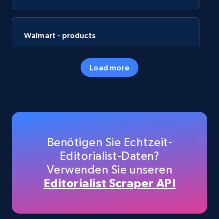
Walmart - products
URL, Final price, Sku, Currency, Gtin,
Specifications, Image urls, Top reviews, and
Load more
more.
eCommerce
5.6K+
877+
Jetzt kaufen
Benötigen Sie Echtzeit-
Editorialist-Daten?
Verwenden Sie unseren
TikTok Shop
Editorialist Scraper API
URL, Title, Available, Description, Currency, Initial
price, Final price, Discount percent, and more.