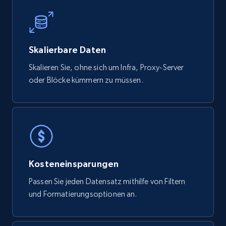
Digikey - Products
Skalierbare Daten
Product url, Category url, Part number,
Skalieren Sie, ohne sich um Infra, Proxy-Server
Description, Manufacturer, Manufacturer url,
oder Blöcke kümmern zu müssen.
Datasheet url, Rohs compliant, and more.
eCommerce
778+
80+
Jetzt kaufen
Kosteneinsparungen
Passen Sie jeden Datensatz mithilfe von Filtern
mercadolivre.com.br products
und Formatierungsoptionen an.
URL, Product id, Title, Breadcrumbs, Category,
Tags, Final price, Original price, and more.