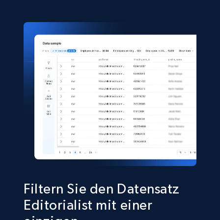
eCommerce
5.4K+
668+
Jetzt kaufen
Shein- Products
Product name, Description, Initial price, Final
price, Currency, In stock, Color, Size, and more.
eCommerce
2.8K+
388+
Jetzt kaufen
Filtern Sie den Datensatz
Editorialist mit einer