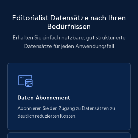
eCommerce
Editorialist Datensätze nach Ihren
Bedürfnissen
878+
124+
Jetzt kaufen
Erhalten Sie einfach nutzbare, gut strukturierte
Datensätze für jeden Anwendungsfall
Naver products
URL, Product id, Title, Original price, Final price,
Discount rate, Currency, Description, and more.
eCommerce
Daten-Abonnement
Abonnieren Sie den Zugang zu Datensätzen zu
839+
46+
Jetzt kaufen
deutlich reduzierten Kosten.