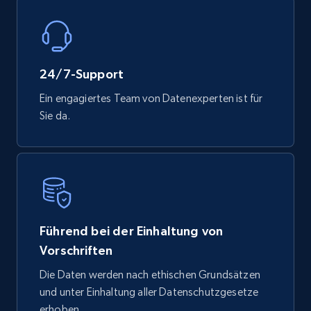
Mouser - Products
Product url, Category url, Mouser part num, Mfr
part number, Manufacturer, Image, Image high,
24/7-Support
Manufacturer url, and more.
Ein engagiertes Team von Datenexperten ist für
Sie da.
eCommerce
719+
91+
Jetzt kaufen
Führend bei der Einhaltung von
Vorschriften
Die Daten werden nach ethischen Grundsätzen
und unter Einhaltung aller Datenschutzgesetze
erhoben.