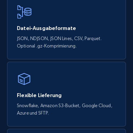
Google Shopping products search US
URL, Product id, Title, Final price, Initial price,
Currency, Rating, Reviews count, and more.
Datei-Ausgabeformate
eCommerce
JSON, NDJSON, JSON Lines, CSV, Parquet.
Optional .gz-Komprimierung.
823+
40+
Jetzt kaufen
Wayfair products
URL, Product id, Title, Rating, Reviews count,
Flexible Lieferung
Initial price, Discount, Final price, and more.
Snowflake, Amazon S3-Bucket, Google Cloud,
eCommerce
Azure und SFTP.
822+
80+
Jetzt kaufen