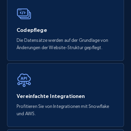
eCommerce
Codepflege
747+
39+
Jetzt kaufen
Die Datensätze werden auf der Grundlage von
Änderungen der Website-Struktur gepflegt.
Google Play Store reviews
URL, Review id, Reviewer name, Review date,
Review rating, Review, Found helpful, App url, and
more.
Vereinfachte Integrationen
eCommerce
Profitieren Sie von Integrationen mit Snowflake
und AWS.
740+
39+
Jetzt kaufen