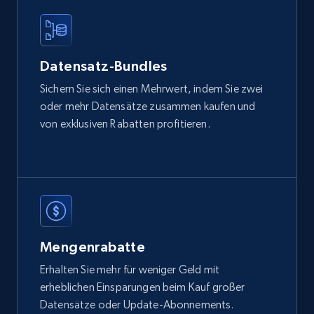
Etsy
Datensatz-Bundles
URL, Product id, Listing inventory id, Title, Rating,
Sichern Sie sich einen Mehrwert, indem Sie zwei
Reviews count shop, Reviews count item, Initial
oder mehr Datensätze zusammen kaufen und
price, and more.
von exklusiven Rabatten profitieren.
eCommerce
1.9K+
323+
Jetzt kaufen
Mengenrabatte
Amazon best seller products
Erhalten Sie mehr für weniger Geld mit
Title, Seller name, Brand, Description, Initial
erheblichen Einsparungen beim Kauf großer
price, Final price, Final price high, Currency, and
Datensätze oder Update-Abonnements.