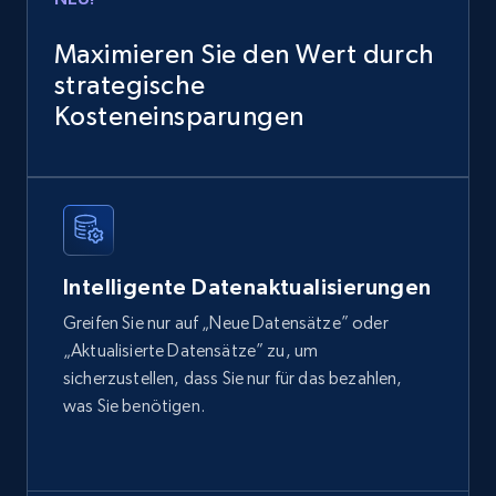
Sku, Product id, Product name, Manufacturer,
and more.
Maximieren Sie den Wert durch
strategische
eCommerce
Kosteneinsparungen
2.1K+
355+
Jetzt kaufen
Amazon products global dataset
Intelligente Datenaktualisierungen
Title, Seller name, Brand, Description, Initial
Greifen Sie nur auf „Neue Datensätze” oder
price, Currency, Availability, Reviews count, and
„Aktualisierte Datensätze” zu, um
more.
sicherzustellen, dass Sie nur für das bezahlen,
was Sie benötigen.
eCommerce
2.1K+
375+
Jetzt kaufen