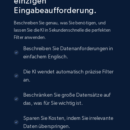
einzigen
Amazon sellers info
Eingabeaufforderung.
Seller id, URL, Seller name, Description, Detailed
info, Stars, Feedbacks, Return policy, and more.
Beschreiben Sie genau, was Sie benötigen, und
lassen Sie die KI in Sekundenschnelle die perfekten
eCommerce
Filter anwenden.
Beschreiben Sie Datenanforderungen in
2.5K+
378+
Jetzt kaufen
einfachem Englisch.
Die KI wendet automatisch präzise Filter
eBay
an.
URL, Product id, Title, Seller name, Seller rating,
Seller reviews, Breadcrumbs, Root category, and
Beschränken Sie große Datensätze auf
more.
das, was für Sie wichtig ist.
eCommerce
Sparen Sie Kosten, indem Sie irrelevante
Daten überspringen.