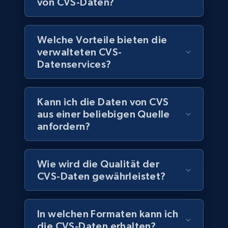
von CVS-Daten?
Companies information enriched dataset
URL, ID lc, Name lc, Country code lc, Locations
lc, Followers lc, Employees in linkedin lc, About
Welche Vorteile bieten die
lc, and more.
verwalteten CVS-
Datenservices?
Business
Angereichert
Kann ich die Daten von CVS
6.2K+
537+
Jetzt kaufen
aus einer beliebigen Quelle
anfordern?
Walmart - products
Wie wird die Qualität der
URL, Final price, Sku, Currency, Gtin,
CVS-Daten gewährleistet?
Specifications, Image urls, Top reviews, and
more.
In welchen Formaten kann ich
eCommerce
die CVS-Daten erhalten?