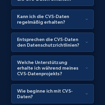
5.6K+
875+
Jetzt kaufen
Kann ich die CVS-Daten
regelmäßig erhalten?
TikTok Shop
Entsprechen die CVS-Daten
URL, Title, Available, Description, Currency, Initial
den Datenschutzrichtlinien?
price, Final price, Discount percent, and more.
eCommerce
Welche Unterstützung
erhalte ich während meines
5.4K+
667+
Jetzt kaufen
CVS-Datenprojekts?
Wie beginne ich mit CVS-
Employees business enriched dataset
Daten?
URL, Profile url, Linkedin num id, Avatar, Profile