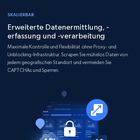
15.6K+
1.6K+
Jetzt kaufen
SKALIERBAR
Erweiterte Datenermittlung, -
erfassung und -verarbeitung
Linkedin job listings information
Maximale Kontrolle und Flexibilität ohne Proxy- und
URL, Job posting id, Job title, Company name,
Unblocking-Infrastruktur. Scrapen Sie mühelos Daten von
Company id, Job location, Job summary, Job
jedem geografischen Standort und vermeiden Sie
seniority level, and more.
CAPTCHAs und Sperren.
Business
15.3K+
2.2K+
Jetzt kaufen
Google Maps full information