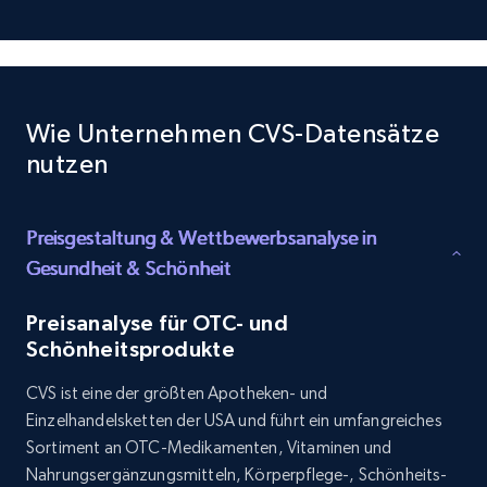
TikTok - Profiles
Account id, Nickname, Biography, Awg
engagement rate, Comment engagement rate,
Wie Unternehmen CVS-Datensätze
Like engagement rate, Bio link, Predicted lang,
nutzen
and more.
Social media
Preisgestaltung & Wettbewerbsanalyse in
Gesundheit & Schönheit
8.3K+
963+
Jetzt kaufen
Preisanalyse für OTC- und
Schönheitsprodukte
CVS ist eine der größten Apotheken- und
Youtube - Videos posts
Einzelhandelsketten der USA und führt ein umfangreiches
URL, Title, Youtuber, Youtuber md5, Video url,
Sortiment an OTC-Medikamenten, Vitaminen und
Video length, Likes, Views, and more.
Nahrungsergänzungsmitteln, Körperpflege-, Schönheits-