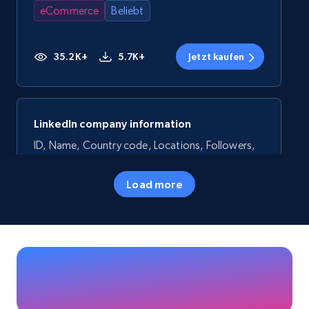
eCommerce
Beliebt
35.2K+
5.7K+
Jetzt kaufen
LinkedIn company information
ID, Name, Country code, Locations, Followers,
Employees in linkedin, About, Specialties, and
more.
Load more
Business
Beliebt
33.5K+
3.5K+
Jetzt kaufen