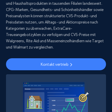
und Haushaltsprodukten in tausenden Filialen landesweit.
Social media
CPG-Marken, Gesundheits- und Schönheitshändler sowie
Preisanalysten können strukturierte CVS-Produkt- und
Preisdaten nutzen, um Alltags- und Aktionspreise nach
8.1K+
714+
Jetzt kaufen
Kategorien zu überwachen, ExtraCare-
Treueangebotzyklen zu verfolgen und CVS-Preise mit
Walgreens, Rite Aid und Masseneinzelhändlern wie Target
und Walmart zu vergleichen.
Amazon Reviews
URL, Product name, Product rating, Product
rating object, Product rating max, Rating,
Kontakt vertrieb
Author name, Asin, and more.
eCommerce
7.4K+
870+
Jetzt kaufen