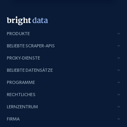
name, Certifications, Profile location, Profile
connections, and more.
Business
Angereichert
PRODUKTE
5.3K+
383+
Jetzt kaufen
BELIEBTE SCRAPER-APIS
PROXY-DIENSTE
BELIEBTE DATENSÄTZE
YouTube - Channels
URL, Handle, Handle md5, Banner img, Profile
PROGRAMME
image, Name, Subscribers, Description, and
more.
RECHTLICHES
Social media
LERNZENTRUM
FIRMA
4.5K+
505+
Jetzt kaufen