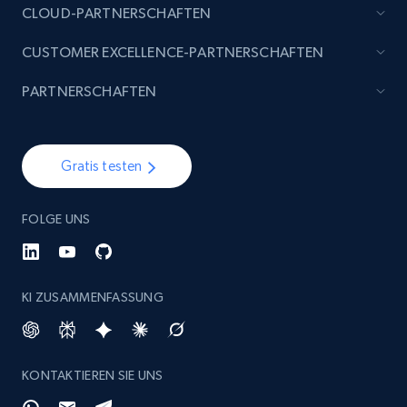
CLOUD-PARTNERSCHAFTEN
CUSTOMER EXCELLENCE-PARTNERSCHAFTEN
Reddit- Posts
PARTNERSCHAFTEN
Post id, URL, User posted, Title, Description,
Num comments, Date posted, Community
name, and more.
Gratis testen
Social media
FOLGE UNS
4.4K+
432+
Jetzt kaufen
KI ZUSAMMENFASSUNG
Glassdoor companies overview information
ID, Company, Ratings overall, Details size,
KONTAKTIEREN SIE UNS
Details founded, Details type, Country code,