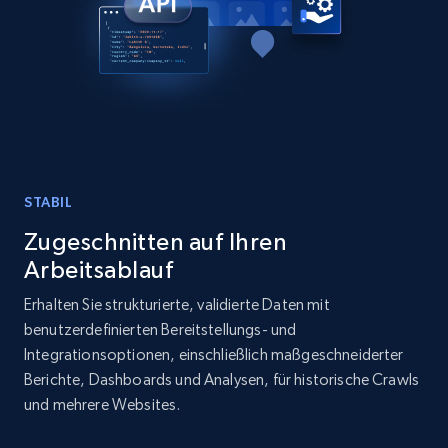
Place id, URL, Country, Name, Category,
Address, Description, Business details, and
more.
Business
13.2K+
1.7K+
Jetzt kaufen
STABIL
Zugeschnitten auf Ihren
Instagram - Posts
Arbeitsablauf
URL, User posted, Description, Hashtags, Num
Erhalten Sie strukturierte, validierte Daten mit
comments, Date posted, Likes, Photos, and
benutzerdefinierten Bereitstellungs- und
more.
Integrationsoptionen, einschließlich maßgeschneiderter
Berichte, Dashboards und Analysen, für historische Crawls
Social media
und mehrere Websites.