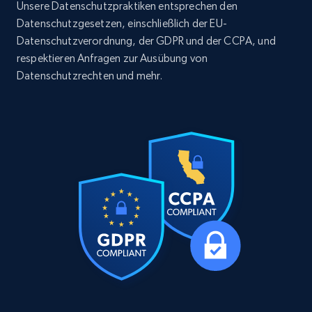
URL, ID, User id, Use url, Title, Headline, Post
Unsere Datenschutzpraktiken entsprechen den
text, Date posted, and more.
Datenschutzgesetzen, einschließlich der EU-
Datenschutzverordnung, der GDPR und der CCPA, und
Social media
respektieren Anfragen zur Ausübung von
Datenschutzrechten und mehr.
11.3K+
1.5K+
Jetzt kaufen
X (formerly Twitter) - Posts
ID, User posted, Name, Description, Date
posted, Photos, URL, Quoted post, and more.
Social media
10.3K+
1.2K+
Jetzt kaufen