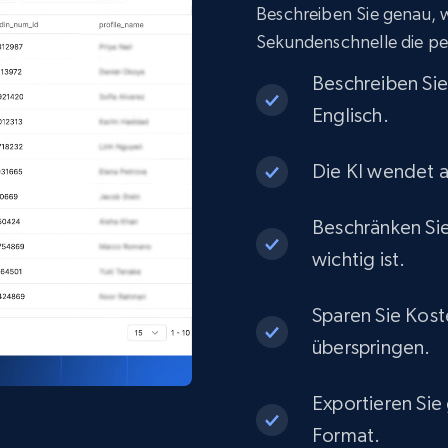
Beschreiben Sie genau, wa
eCommerce
Sekundenschnelle die pe
Beschreiben Si
1.3K+
175+
Jetzt kaufen
Englisch.
Die KI wendet a
Best Buy products
Beschränken Sie
URL, Product id, Title, Images, Final price,
Currency, Discount, Initial price, and more.
wichtig ist.
Sparen Sie Kost
eCommerce
überspringen.
1.1K+
149+
Jetzt kaufen
Exportieren Sie
Format.