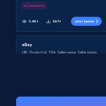
eCommerce
5.4K+
667+
Jetzt kaufen
eBay
URL, Product id, Title, Seller name, Seller rating,
Seller reviews, Breadcrumbs, Root category, and
more.
eCommerce
2.5K+
359+
Jetzt kaufen