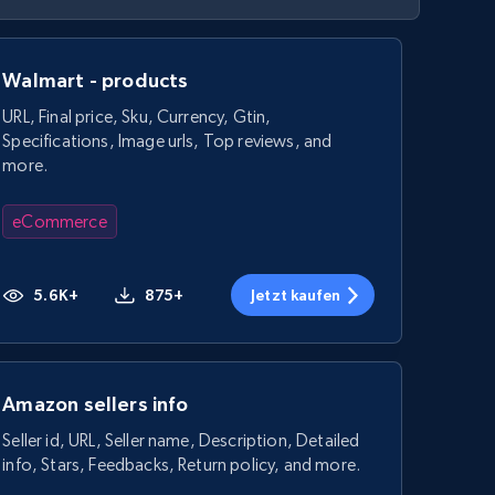
Walmart - products
URL, Final price, Sku, Currency, Gtin,
Specifications, Image urls, Top reviews, and
more.
eCommerce
5.6K+
875+
Jetzt kaufen
Amazon sellers info
Seller id, URL, Seller name, Description, Detailed
info, Stars, Feedbacks, Return policy, and more.