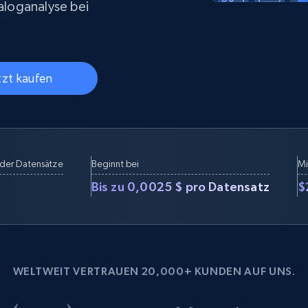
Datacenter proxys
loganalyse bei
collected
$0.9/IP
B
tzt kaufen
ISP proxys
Über 700.000 vollständig konforme
statische Privatanwender-Proxys
der Datensätze
Beginnt bei
Mi
Bis zu 0,0025 $ pro Datensatz
$
WELTWEIT VERTRAUEN 20,000+ KUNDEN AUF UNS.