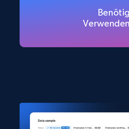
Home Depot US
Benötig
URL, Domain, Country code, Model number, Sku,
Verwenden
Product id, Product name, Manufacturer, and
more.
eCommerce
2.1K+
353+
Jetzt kaufen
Amazon products search
Asin, URL, Name, Sponsored, Initial price, Final
price, Currency, Sold, and more.