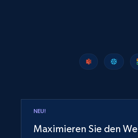
Lazada - Products
URL, Title, Rating, Reviews, Initial price, Final
price, Currency, Stock, and more.
eCommerce
988+
160+
Jetzt kaufen
Ozon.ru products
NEU!
URL, Sku, Breadcrumbs, Name, Rating, Review
count, Description, Image, and more.
Maximieren Sie den Wer
eCommerce