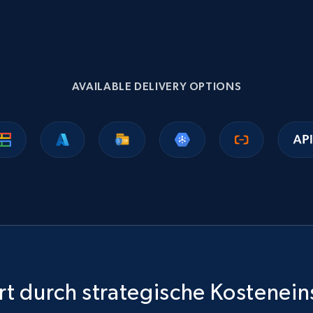
Ikea - Products
Description, In stock, Color, Size, Reviews count,
Main image, Category url, Category, and more.
AVAILABLE DELIVERY OPTIONS
eCommerce
943+
151+
Jetzt kaufen
Sephora products
URL, ID, Name, Sku, In stock, Regular price, Actual
price, Unit price, and more.
t durch strategische Kostenei
eCommerce