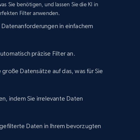
s Sie benötigen, und lassen Sie die KI in
eCommerce
rfekten Filter anwenden.
e Datenanforderungen in einfachem
1.2K+
132+
Jetzt kaufen
utomatisch präzise Filter an.
Lowes.com
 große Datensätze auf das, was für Sie
URL, Domain, Marketplace pn, Sku, Other pn,
Model number, Gtin ean pn, Product name, and
more.
en, indem Sie irrelevante Daten
eCommerce
991+
162+
Jetzt kaufen
 gefilterte Daten in Ihrem bevorzugten