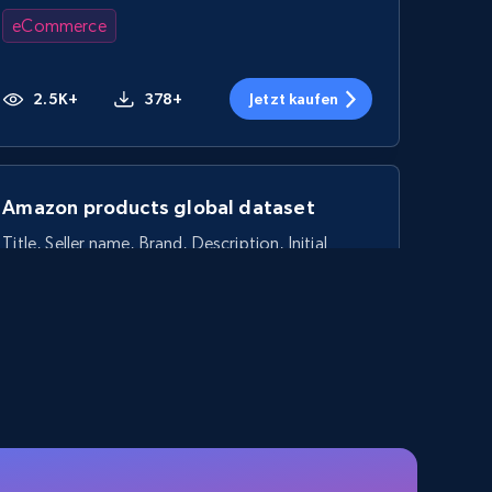
eCommerce
2.5K+
378+
Jetzt kaufen
Amazon products global dataset
Title, Seller name, Brand, Description, Initial
price, Currency, Availability, Reviews count, and
more.
eCommerce
2.1K+
375+
Jetzt kaufen