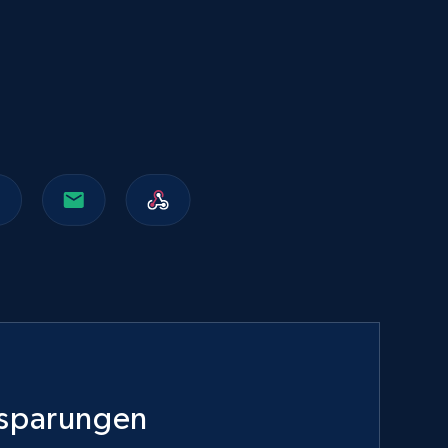
Walmart sellers info
Seller id, URL, Catalog seller id, Seller name, Seller
display name, Seller email, Seller phone, Seller
about us, and more.
eCommerce
912+
88+
Jetzt kaufen
Naver products
URL, Product id, Title, Original price, Final price,
Discount rate, Currency, Description, and more.
nsparungen
eCommerce