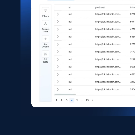
eCommerce
1.6K+
181+
Jetzt kaufen
Zara - Products
Category id, Product id, Product name, Price,
Currency, Colour code, Colour, Description, and
more.
eCommerce
1.2K+
208+
Jetzt kaufen