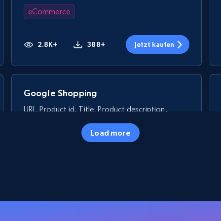
eCommerce
2.8K+
388+
Jetzt kaufen
Google Shopping
URL, Product id, Title, Product description,
Rating, Reviews count, Images, Variations, and
more.
Load more
eCommerce
2.4K+
199+
Jetzt kaufen