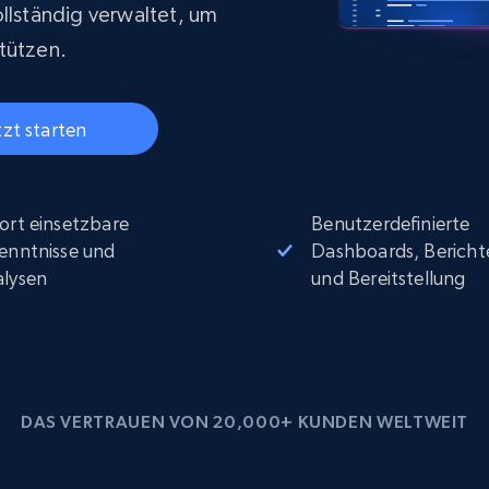
Datacenter proxys
collected
ollständig verwaltet, um
$0.9/IP
B
tützen.
tzt starten
ISP proxys
Über 700.000 vollständig konforme
statische Privatanwender-Proxys
ort einsetzbare
Benutzerdefinierte
enntnisse und
Dashboards, Bericht
lysen
und Bereitstellung
DAS VERTRAUEN VON 20,000+ KUNDEN WELTWEIT