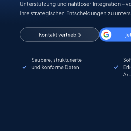
Beginnt bei
Unterstützung und nahtloser Integration – v
$5
$2.5/G
50% OFF
Ihre strategischen Entscheidungen zu unters
Beginnt bei
ISP proxys
PROXY-INFRASTRUKTUR
$1.3/IP
Kontakt vertrieb
Je
Residential proxys
50% OFF
400M+ globale IPs von echten Peer-
Geräten
Datacenter proxys
Saubere, strukturierte
Sof
Schnelle, zuverlässige Proxys für
effiziente Datenextraktion
und konforme Daten
Erk
Ana