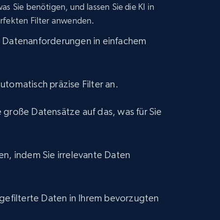
s Sie benötigen, und lassen Sie die KI in
eCommerce
rfekten Filter anwenden.
e Datenanforderungen in einfachem
1.2K+
132+
Jetzt kaufen
utomatisch präzise Filter an.
Lowes.com
 große Datensätze auf das, was für Sie
URL, Domain, Marketplace pn, Sku, Other pn,
Model number, Gtin ean pn, Product name, and
more.
en, indem Sie irrelevante Daten
eCommerce
991+
162+
Jetzt kaufen
 gefilterte Daten in Ihrem bevorzugten