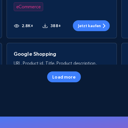
eCommerce
2.8K+
388+
Jetzt kaufen
Google Shopping
URL, Product id, Title, Product description,
Rating, Reviews count, Images, Variations, and
more.
Load more
eCommerce
2.4K+
199+
Jetzt kaufen