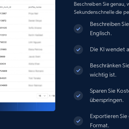
Beschreiben Sie genau, wa
eCommerce
Sekundenschnelle die pe
Beschreiben Si
1.3K+
175+
Jetzt kaufen
Englisch.
Die KI wendet a
Best Buy products
Beschränken Sie
URL, Product id, Title, Images, Final price,
Currency, Discount, Initial price, and more.
wichtig ist.
Sparen Sie Kost
eCommerce
überspringen.
1.1K+
149+
Jetzt kaufen
Exportieren Sie
Format.