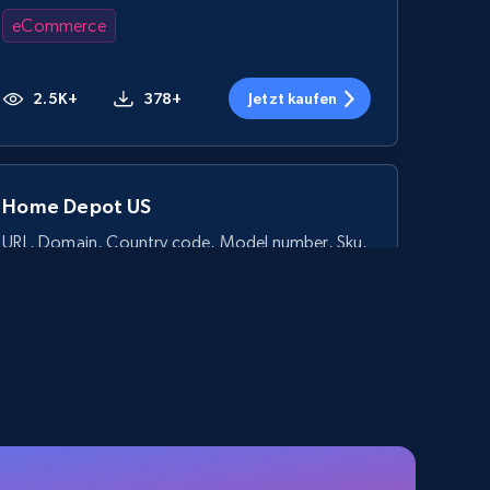
eCommerce
2.5K+
378+
Jetzt kaufen
Home Depot US
URL, Domain, Country code, Model number, Sku,
Product id, Product name, Manufacturer, and
more.
eCommerce
2.1K+
355+
Jetzt kaufen