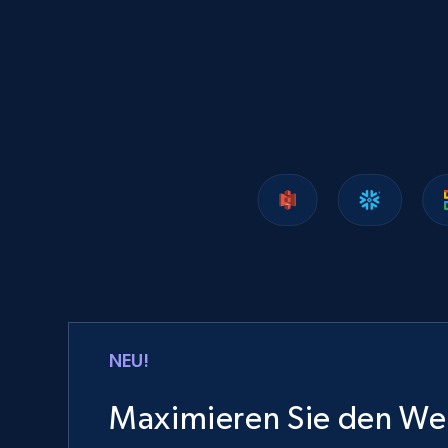
Lazada - Products
URL, Title, Rating, Reviews, Initial price, Final
price, Currency, Stock, and more.
eCommerce
989+
160+
Jetzt kaufen
Ozon.ru products
NEU!
URL, Sku, Breadcrumbs, Name, Rating, Review
count, Description, Image, and more.
Maximieren Sie den Wer
eCommerce