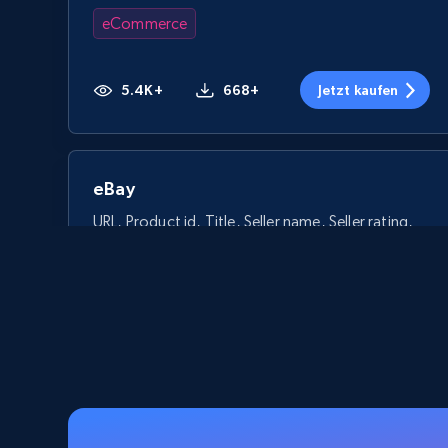
eCommerce
5.4K+
668+
Jetzt kaufen
eBay
URL, Product id, Title, Seller name, Seller rating,
Seller reviews, Breadcrumbs, Root category, and
more.
eCommerce
2.5K+
359+
Jetzt kaufen