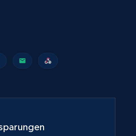
Walmart sellers info
Seller id, URL, Catalog seller id, Seller name, Seller
display name, Seller email, Seller phone, Seller
about us, and more.
eCommerce
912+
88+
Jetzt kaufen
Naver products
URL, Product id, Title, Original price, Final price,
Discount rate, Currency, Description, and more.
nsparungen
eCommerce