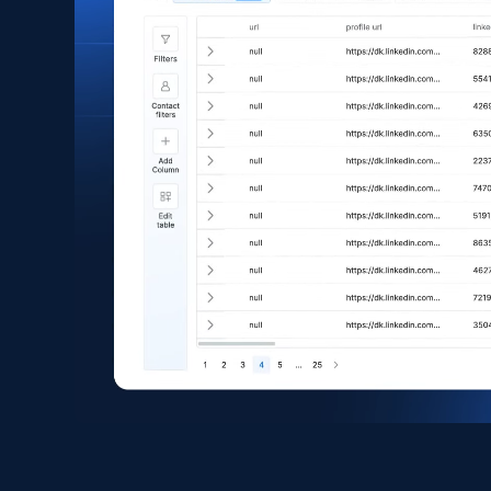
eCommerce
1.6K+
181+
Jetzt kaufen
Zara - Products
Category id, Product id, Product name, Price,
Currency, Colour code, Colour, Description, and
more.
eCommerce
1.2K+
208+
Jetzt kaufen