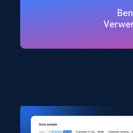
Amazon products global dataset
Ben
Title, Seller name, Brand, Description, Initial
Verwen
price, Currency, Availability, Reviews count, and
more.
eCommerce
2.1K+
375+
Jetzt kaufen
Amazon products search
Asin, URL, Name, Sponsored, Initial price, Final
price, Currency, Sold, and more.