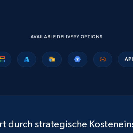
Ikea - Products
Description, In stock, Color, Size, Reviews count,
Main image, Category url, Category, and more.
AVAILABLE DELIVERY OPTIONS
eCommerce
943+
151+
Jetzt kaufen
Sephora products
URL, ID, Name, Sku, In stock, Regular price, Actual
price, Unit price, and more.
t durch strategische Kostenei
eCommerce