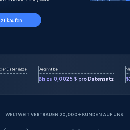
Datacenter proxys
collected
$0.9/IP
B
tzt kaufen
ISP proxys
Über 700.000 vollständig konforme
statische Privatanwender-Proxys
der Datensätze
Beginnt bei
Mi
Bis zu 0,0025 $ pro Datensatz
$
WELTWEIT VERTRAUEN 20,000+ KUNDEN AUF UNS.