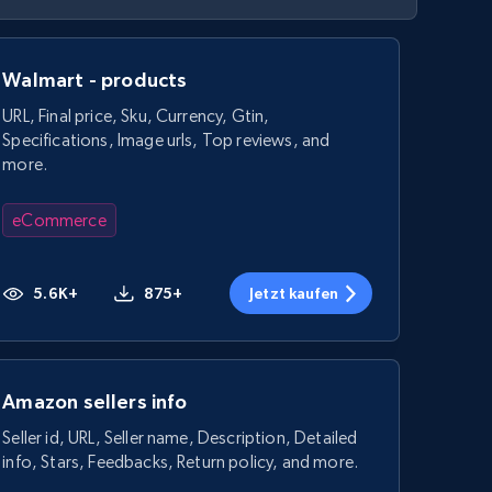
Walmart - products
URL, Final price, Sku, Currency, Gtin,
Specifications, Image urls, Top reviews, and
more.
eCommerce
5.6K+
875+
Jetzt kaufen
Amazon sellers info
Seller id, URL, Seller name, Description, Detailed
info, Stars, Feedbacks, Return policy, and more.