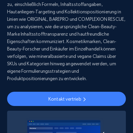
zu, einschließlich Formeln, Inhaltsstoffangaben,
URL, Title, Youtuber, Youtuber md5, Video url,
Hautanliegen-Targeting und Kollektionspositionierung in
Video length, Likes, Views, and more.
Linien wie ORIGINAL, BAREPRO und COMPLEXION RESCUE,
um zu analysieren, wie die ursprüngliche Clean-Beauty-
Social media
Marke Inhaltsstofftransparenz und hautfreundliche
Eigenschaften kommuniziert. Kosmetikmarken, Clean-
Beauty-Forscher und Einkäufer im Einzelhandel können
8.1K+
714+
Jetzt kaufen
verfolgen, wie mineralbasierte und vegane Claims über
SKUs und Kategorien hinweg angewendet werden, um
eigene Formulierungsstrategien und
Produktpositionierungen zu entwickeln.
Amazon Reviews
URL, Product name, Product rating, Product
rating object, Product rating max, Rating,
Kontakt vertrieb
Author name, Asin, and more.
eCommerce