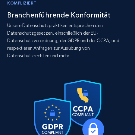
KOMPLIZIERT
Branchenführende Konformität
LinkedIn posts
URL, ID, User id, Use url, Title, Headline, Post
Unsere Datenschutzpraktiken entsprechen den
text, Date posted, and more.
Datenschutzgesetzen, einschließlich der EU-
Datenschutzverordnung, der GDPR und der CCPA, und
Social media
respektieren Anfragen zur Ausübung von
Datenschutzrechten und mehr.
11.3K+
1.5K+
Jetzt kaufen
X (formerly Twitter) - Posts
ID, User posted, Name, Description, Date
posted, Photos, URL, Quoted post, and more.
Social media