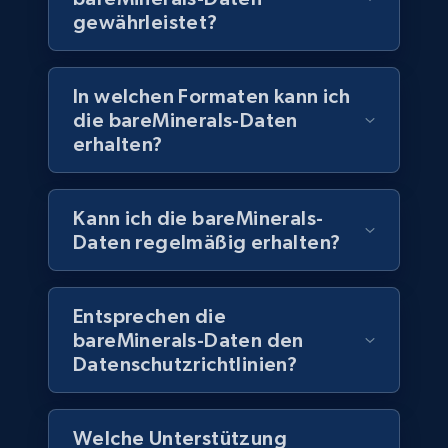
gewährleistet?
eCommerce
In welchen Formaten kann ich
5.6K+
875+
Jetzt kaufen
die bareMinerals-Daten
erhalten?
TikTok Shop
Kann ich die bareMinerals-
Daten regelmäßig erhalten?
URL, Title, Available, Description, Currency, Initial
price, Final price, Discount percent, and more.
Entsprechen die
eCommerce
bareMinerals-Daten den
Datenschutzrichtlinien?
5.4K+
667+
Jetzt kaufen
Welche Unterstützung