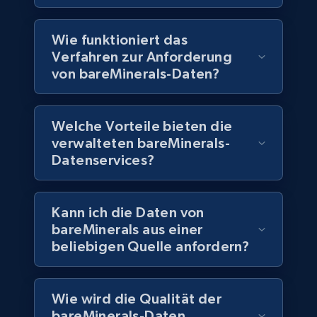
Wie funktioniert das
Verfahren zur Anforderung
Companies information enriched dataset
von bareMinerals-Daten?
URL, ID lc, Name lc, Country code lc, Locations
lc, Followers lc, Employees in linkedin lc, About
lc, and more.
Welche Vorteile bieten die
verwalteten bareMinerals-
Business
Angereichert
Datenservices?
6.3K+
537+
Jetzt kaufen
Kann ich die Daten von
bareMinerals aus einer
beliebigen Quelle anfordern?
Walmart - products
URL, Final price, Sku, Currency, Gtin,
Wie wird die Qualität der
Specifications, Image urls, Top reviews, and
bareMinerals-Daten
more.