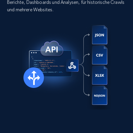
Berichte, Dashboards und Analysen, für historische Crawls
Social media
und mehrere Websites.
13.2K+
1.6K+
Jetzt kaufen
Zillow properties listing information
Zpid, City, State, HomeStatus, Address,
IsListingClaimedByCurrentSignedInUser,
IsCurrentSignedInAgentResponsible, Bedrooms,
and more.
Real estate
Beliebt
12K+
1.3K+
Jetzt kaufen