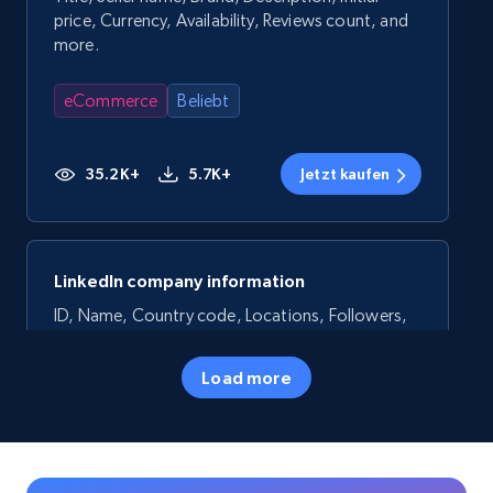
price, Currency, Availability, Reviews count, and
more.
eCommerce
Beliebt
35.2K+
5.7K+
Jetzt kaufen
LinkedIn company information
ID, Name, Country code, Locations, Followers,
Employees in linkedin, About, Specialties, and
more.
Load more
Business
Beliebt