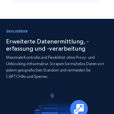
Business
Beliebt
Angereichert
15.6K+
1.6K+
Jetzt kaufen
SKALIERBAR
Erweiterte Datenermittlung, -
erfassung und -verarbeitung
Linkedin job listings information
Maximale Kontrolle und Flexibilität ohne Proxy- und
URL, Job posting id, Job title, Company name,
Unblocking-Infrastruktur. Scrapen Sie mühelos Daten von
Company id, Job location, Job summary, Job
jedem geografischen Standort und vermeiden Sie
seniority level, and more.
CAPTCHAs und Sperren.
Business
15.3K+
2.2K+
Jetzt kaufen