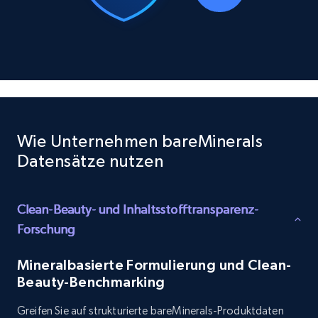
10.3K+
1.2K+
Jetzt kaufen
TikTok - Profiles
Account id, Nickname, Biography, Awg
engagement rate, Comment engagement rate,
Wie Unternehmen bareMinerals
Like engagement rate, Bio link, Predicted lang,
Datensätze nutzen
and more.
Social media
Clean-Beauty- und Inhaltsstofftransparenz-
Forschung
8.3K+
963+
Jetzt kaufen
Mineralbasierte Formulierung und Clean-
Beauty-Benchmarking
Greifen Sie auf strukturierte bareMinerals-Produktdaten
Youtube - Videos posts