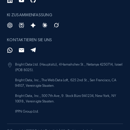
Glassdoor companies overview information
ID, Company, Ratings overall, Details size,
KI ZUSAMMENFASSUNG
Details founded, Details type, Country code,
Company type, and more.
Business
Beliebt
Angereichert
KONTAKTIEREN SIE UNS
4.2K+
381+
Jetzt kaufen
Bright Data Ltd. (Hauptsitz), 4 Hamahshev St., Netanya 4250714, Israel
(POB 8025).
Bright Data, Inc., The Web Data Loft, 625 2nd St., San Francisco, CA
94107, Vereinigte Staaten.
Google maps reviews
URL, Place id, Place name, Country, Address,
Bright Data, Inc., 500 7th Ave, 9. Stock Büro 9A1234, New York, NY
Review id, Reviewer name, Reviews by reviewer,
10018, Vereinigte Staaten.
and more.
IPPN Group Ltd.
Business