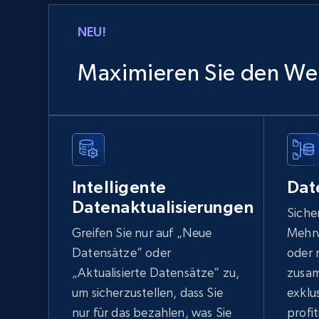
Lowes.com
NEU!
URL, Domain, Marketplace pn, Sku, Other pn,
Model number, Gtin ean pn, Product name, and
Maximieren Sie den Wer
more.
eCommerce
991+
162+
Jetzt kaufen
Intelligente
Dat
Datenaktualisierungen
Sicher
Greifen Sie nur auf „Neue
Mehrw
Ozon.ru products
Datensätze” oder
oder 
URL, Sku, Breadcrumbs, Name, Rating, Review
„Aktualisierte Datensätze” zu,
zusam
count, Description, Image, and more.
um sicherzustellen, dass Sie
exklu
nur für das bezahlen, was Sie
eCommerce
profit