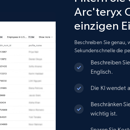
Arc'teryx O
Etsy
URL, Product id, Listing inventory id, Title, Rating,
einzigen E
Reviews count shop, Reviews count item, Initial
price, and more.
Beschreiben Sie genau, wa
eCommerce
Sekundenschnelle die pe
Beschreiben Si
1.9K+
323+
Jetzt kaufen
Englisch.
Die KI wendet a
Target
Beschränken Sie
URL, Product id, Title, Product description,
Rating, Reviews count, Initial price, Discount, and
wichtig ist.
more.
Sparen Sie Kost