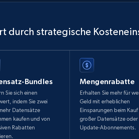
Ikea - Products
Description, In stock, Color, Size, Reviews count,
t durch strategische Kostenei
Main image, Category url, Category, and more.
eCommerce
943+
151+
Jetzt kaufen
ensatz-Bundles
Mengenrabatte
n Sie sich einen
Erhalten Sie mehr für we
ert, indem Sie zwei
Geld mit erheblichen
Sephora products
mehr Datensätze
Einsparungen beim Kauf
URL, ID, Name, Sku, In stock, Regular price, Actual
men kaufen und von
großer Datensätze oder
price, Unit price, and more.
siven Rabatten
Update-Abonnements.
ieren.
eCommerce