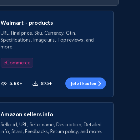
Walmart - products
URL, Final price, Sku, Currency, Gtin,
Specifications, Image urls, Top reviews, and
more.
eCommerce
5.6K+
875+
Jetzt kaufen
Amazon sellers info
Seller id, URL, Seller name, Description, Detailed
info, Stars, Feedbacks, Return policy, and more.