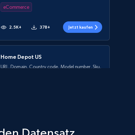
eCommerce
2.5K+
378+
Jetzt kaufen
Home Depot US
URL, Domain, Country code, Model number, Sku,
Product id, Product name, Manufacturer, and
more.
eCommerce
2.1K+
355+
Jetzt kaufen
e den Datensatz