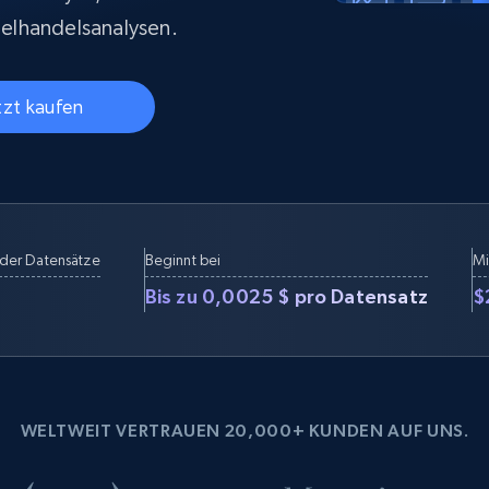
Datacenter proxys
collected
$0.9/IP
B
elhandelsanalysen.
tzt kaufen
ISP proxys
Über 700.000 vollständig konforme
statische Privatanwender-Proxys
der Datensätze
Beginnt bei
Mi
Bis zu 0,0025 $ pro Datensatz
$
WELTWEIT VERTRAUEN 20,000+ KUNDEN AUF UNS.