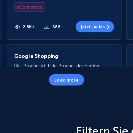
eCommerce
2.8K+
388+
Jetzt kaufen
Google Shopping
URL, Product id, Title, Product description,
Rating, Reviews count, Images, Variations, and
more.
Load more
eCommerce
2.4K+
200+
Jetzt kaufen
Filtern Si