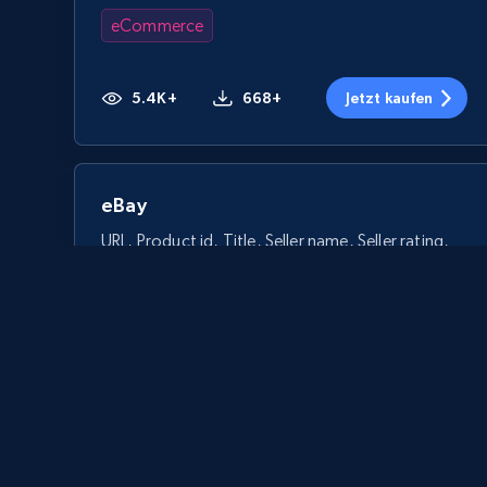
eCommerce
5.4K+
668+
Jetzt kaufen
eBay
URL, Product id, Title, Seller name, Seller rating,
Seller reviews, Breadcrumbs, Root category, and
more.
eCommerce
2.5K+
359+
Jetzt kaufen