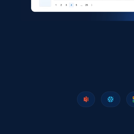
eCommerce
1.6K+
181+
Jetzt kaufen
Zara - Products
Category id, Product id, Product name, Price,
Currency, Colour code, Colour, Description, and
more.
eCommerce
1.2K+
208+
Jetzt kaufen