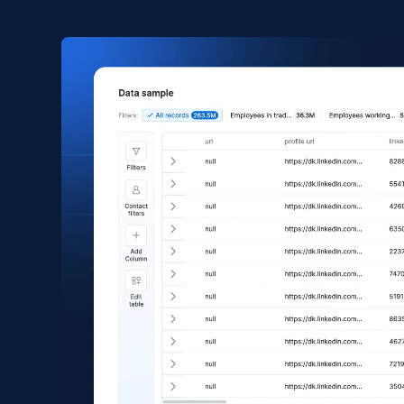
Amazon products global dataset
Title, Seller name, Brand, Description, Initial
price, Currency, Availability, Reviews count, and
more.
eCommerce
2.1K+
375+
Jetzt kaufen
Amazon products search
Asin, URL, Name, Sponsored, Initial price, Final
price, Currency, Sold, and more.