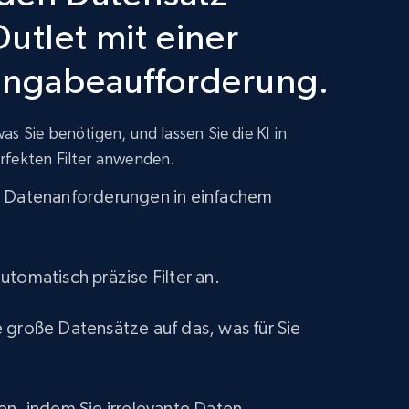
utlet mit einer
Amazon best seller products
Title, Seller name, Brand, Description, Initial
ingabeaufforderung.
price, Final price, Final price high, Currency, and
more.
s Sie benötigen, und lassen Sie die KI in
eCommerce
rfekten Filter anwenden.
e Datenanforderungen in einfachem
1.7K+
254+
Jetzt kaufen
utomatisch präzise Filter an.
Amazon Walmart
 große Datensätze auf das, was für Sie
URL, Title amazon, Seller name amazon, Brand
amazon, Description amazon, Initial price
amazon, Currency amazon, Availability amazon,
and more.
en, indem Sie irrelevante Daten