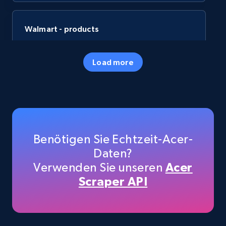
Walmart - products
URL, Final price, Sku, Currency, Gtin,
Specifications, Image urls, Top reviews, and
Load more
more.
eCommerce
5.6K+
875+
Jetzt kaufen
Benötigen Sie Echtzeit-Acer-
Daten?
Verwenden Sie unseren
Acer
TikTok Shop
Scraper API
URL, Title, Available, Description, Currency, Initial
price, Final price, Discount percent, and more.