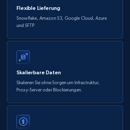
Flexible Lieferung
Snowflake, Amazon S3, Google Cloud, Azure
Digikey - Products
und SFTP.
Product url, Category url, Part number,
Description, Manufacturer, Manufacturer url,
Datasheet url, Rohs compliant, and more.
eCommerce
Skalierbare Daten
778+
80+
Jetzt kaufen
Skalieren Sie ohne Sorgen um Infrastruktur,
Proxy-Server oder Blockierungen.
mercadolivre.com.br products
URL, Product id, Title, Breadcrumbs, Category,
Tags, Final price, Original price, and more.