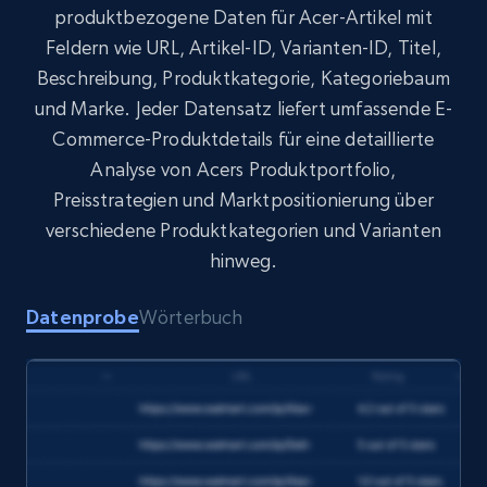
produktbezogene Daten für Acer-Artikel mit
Target
Feldern wie URL, Artikel-ID, Varianten-ID, Titel,
URL, Product id, Title, Product description,
Beschreibung, Produktkategorie, Kategoriebaum
Rating, Reviews count, Initial price, Discount,
and more.
und Marke. Jeder Datensatz liefert umfassende E-
Commerce-Produktdetails für eine detaillierte
eCommerce
Analyse von Acers Produktportfolio,
Preisstrategien und Marktpositionierung über
verschiedene Produktkategorien und Varianten
1.3K+
175+
Jetzt kaufen
hinweg.
Datenprobe
Wörterbuch
Amazon Walmart
URL, Title amazon, Seller name amazon, Brand
amazon, Description amazon, Initial price
amazon, Currency amazon, Availability amazon,
and more.