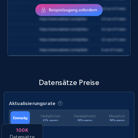
eCommerce
1.2K+
132+
Jetzt kaufen
Zara - Products
Category id, Product id, Product name, Price,
Currency, Colour code, Colour, Description, and
more.
Datensätze Preise
eCommerce
Aktualisierungsrate
1.2K+
208+
Jetzt kaufen
Halbjährlich
Vierteljährlich
Monatlich
Einmalig
25% sparen
50% sparen
80% sparen
100K
Datensätze