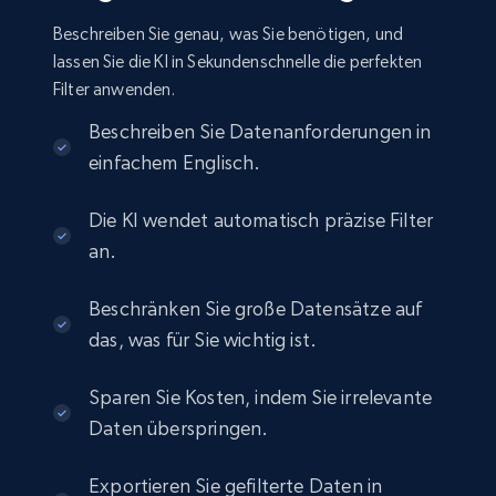
Seller id, URL, Seller name, Description, Detailed
Beschreiben Sie genau, was Sie benötigen, und
info, Stars, Feedbacks, Return policy, and more.
lassen Sie die KI in Sekundenschnelle die perfekten
Filter anwenden.
eCommerce
Beschreiben Sie Datenanforderungen in
einfachem Englisch.
2.5K+
378+
Jetzt kaufen
Die KI wendet automatisch präzise Filter
an.
eBay
Beschränken Sie große Datensätze auf
URL, Product id, Title, Seller name, Seller rating,
das, was für Sie wichtig ist.
Seller reviews, Breadcrumbs, Root category, and
more.
Sparen Sie Kosten, indem Sie irrelevante
eCommerce
Daten überspringen.
Exportieren Sie gefilterte Daten in