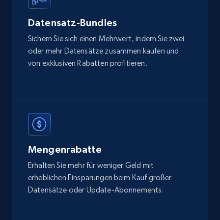
Datensatz-Bundles
Etsy
Sichern Sie sich einen Mehrwert, indem Sie zwei
URL, Product id, Listing inventory id, Title, Rating,
oder mehr Datensätze zusammen kaufen und
Reviews count shop, Reviews count item, Initial
von exklusiven Rabatten profitieren.
price, and more.
eCommerce
1.9K+
323+
Jetzt kaufen
Mengenrabatte
Erhalten Sie mehr für weniger Geld mit
Amazon best seller products
erheblichen Einsparungen beim Kauf großer
Datensätze oder Update-Abonnements.
Title, Seller name, Brand, Description, Initial
price, Final price, Final price high, Currency, and
more.