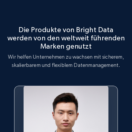
Identifizieren Sie Lücken im Produktbestand, erhöhte
Marktstrategieoptimierung
Nachfrage nach bestimmten Produkten und bei
Verbrauchern trendende Produkte.
Nutzen Sie den Acer Datensatz für
Marktstrategieanalysen, um wichtige Trends und
Die Produkte von Bright Data
Kundenpräferenzen zu identifizieren.
werden von den weltweit führenden
Jetzt kaufen
Marken genutzt
Jetzt kaufen
Wir helfen Unternehmen zu wachsen mit sicherem,
skalierbarem und flexiblem Datenmanagement.