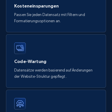
Kosteneinsparungen
eCommerce
Passen Sie jeden Datensatz mit Filtern und
Formatierungsoptionen an.
747+
39+
Jetzt kaufen
Google Play Store reviews
URL, Review id, Reviewer name, Review date,
Review rating, Review, Found helpful, App url, and
Code-Wartung
more.
Datensätze werden basierend auf Änderungen
der Website-Struktur gepflegt.
eCommerce
740+
39+
Jetzt kaufen