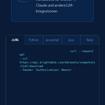
Claude und andere LLM-
Integrationen.
Ozon.ru products
URL, Sku, Breadcrumbs, Name, Rating, Review
count, Description, Image, and more.
cURL
Python
Javascript
Java
Ruby
eCommerce
curl --request 
GET 

--url 
901+
114+
Jetzt kaufen
https://api.brightdata.com/datasets/snapshots
/{id}/download 

--header 'Authorization: Bearer 
'

Sephora products
URL, ID, Name, Sku, In stock, Regular price,
Actual price, Unit price, and more.