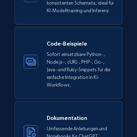
count, Main image, Category url, Category, and
konsistenten Schemata, ideal für
more.
KI-Modelltraining und Inferenz.
eCommerce
Code-Beispiele
943+
151+
Jetzt kaufen
Sofort einsetzbare Python-,
Node.js-, cURL-, PHP-, Go-,
Java- und Ruby-Snippets für die
Walmart sellers info
einfache Integration in KI-
Seller id, URL, Catalog seller id, Seller name, Seller
Workflows.
display name, Seller email, Seller phone, Seller
about us, and more.
eCommerce
Dokumentation
Umfassende Anleitungen und
912+
88+
Jetzt kaufen
Notebooks für ChatGPT,