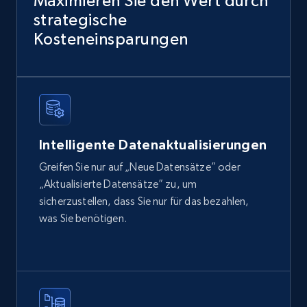
Maximieren Sie den Wert durch
and more.
strategische
Kosteneinsparungen
eCommerce
2.1K+
355+
Jetzt kaufen
Intelligente Datenaktualisierungen
Amazon products global dataset
Greifen Sie nur auf „Neue Datensätze” oder
Title, Seller name, Brand, Description, Initial
„Aktualisierte Datensätze” zu, um
price, Currency, Availability, Reviews count, and
sicherzustellen, dass Sie nur für das bezahlen,
more.
was Sie benötigen.
eCommerce
2.1K+
375+
Jetzt kaufen