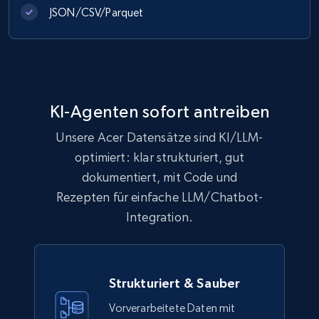
991+
165+
Jetzt kaufen
JSON/CSV/Parquet
Lowes.com
URL, Domain, Marketplace pn, Sku, Other pn,
KI-Agenten sofort antreiben
Model number, Gtin ean pn, Product name, and
more.
Unsere Acer Datensätze sind KI/LLM-
optimiert: klar strukturiert, gut
eCommerce
dokumentiert, mit Code und
Rezepten für einfache LLM/Chatbot-
991+
162+
Jetzt kaufen
Integration.
Strukturiert & Sauber
Ikea - Products
Description, In stock, Color, Size, Reviews
Vorverarbeitete Daten mit