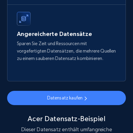
eCommerce
1.7K+
254+
Jetzt kaufen
Angereicherte Datensätze
Sparen Sie Zeit und Ressourcen mit
vorgefertigten Datensätzen, die mehrere Quellen
zu einem sauberen Datensatz kombinieren.
Amazon products search
Asin, URL, Name, Sponsored, Initial price, Final
price, Currency, Sold, and more.
eCommerce
Datensatz kaufen
1.6K+
181+
Jetzt kaufen
Acer Datensatz-Beispiel
Dieser Datensatz enthält umfangreiche