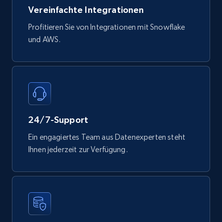
Vereinfachte Integrationen
Mouser - Products
Profitieren Sie von Integrationen mit Snowflake
Product url, Category url, Mouser part num, Mfr
und AWS.
part number, Manufacturer, Image, Image high,
Manufacturer url, and more.
eCommerce
719+
91+
Jetzt kaufen
24/7-Support
Ein engagiertes Team aus Datenexperten steht
Ihnen jederzeit zur Verfügung.