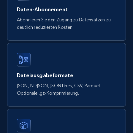
URL, Product id, Title, Final price, Initial price,
Daten-Abonnement
Currency, Rating, Reviews count, and more.
Abonnieren Sie den Zugang zu Datensätzen zu
deutlich reduzierten Kosten.
eCommerce
823+
40+
Jetzt kaufen
Dateiausgabeformate
Wayfair products
URL, Product id, Title, Rating, Reviews count,
JSON, NDJSON, JSON Lines, CSV, Parquet.
Initial price, Discount, Final price, and more.
Optionale .gz-Komprimierung.
eCommerce
822+
80+
Jetzt kaufen