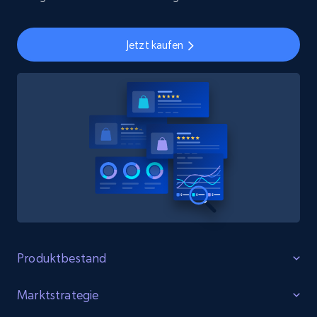
Jetzt kaufen
Produktbestand
Lücken identifizieren
Marktstrategie