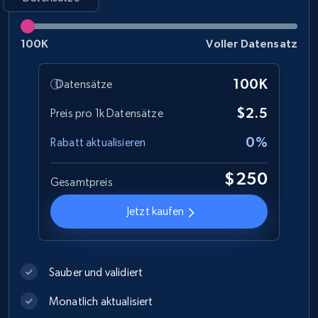
Best Buy products
URL, Product id, Title, Images, Final price,
100K
Voller Datensatz
Currency, Discount, Initial price, and more.
100K
Datensätze
eCommerce
$2.5
Preis pro 1k Datensätze
1.1K+
149+
Jetzt kaufen
0%
Rabatt aktualisieren
$250
Gesamtpreis
Lazada - Products
Jetzt kaufen
URL, Title, Rating, Reviews, Initial price, Final
price, Currency, Stock, and more.
Sauber und validiert
eCommerce
Monatlich aktualisiert