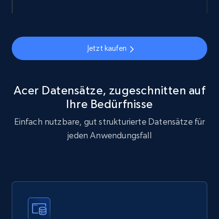
eCommerce
878+
124+
Jetzt kaufen
Jetzt kaufen
Naver products
Acer Datensätze, zugeschnitten auf
URL, Product id, Title, Original price, Final price,
Ihre Bedürfnisse
Discount rate, Currency, Description, and more.
Einfach nutzbare, gut strukturierte Datensätze für
eCommerce
jeden Anwendungsfall
839+
46+
Jetzt kaufen
Google Shopping products search US