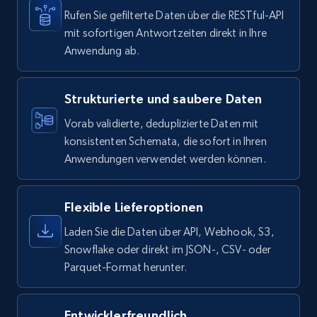
ID, User posted, Name, Description, Date
Rufen Sie gefilterte Daten über die RESTful-API
posted, Photos, URL, Quoted post, and more.
mit sofortigen Antwortzeiten direkt in Ihre
Anwendung ab.
Social media
Strukturierte und saubere Daten
10.3K+
1.2K+
Dataset holen
Vorab validierte, deduplizierte Daten mit
konsistenten Schemata, die sofort in Ihren
Anwendungen verwendet werden können.
TikTok - Profiles
Account id, Nickname, Biography, Awg
Flexible Lieferoptionen
engagement rate, Comment engagement rate,
Like engagement rate, Bio link, Predicted lang,
Laden Sie die Daten über API, Webhook, S3,
and more.
Snowflake oder direkt im JSON-, CSV- oder
Parquet-Format herunter.
Social media
Entwicklerfreundlich