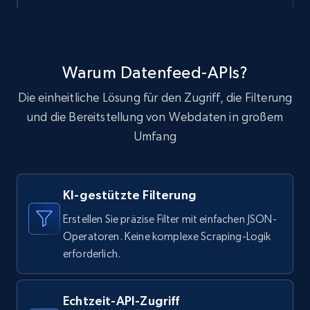
12K+
1.3K+
Dataset holen
Warum Datenfeed-APIs?
Die einheitliche Lösung für den Zugriff, die Filterung
LinkedIn posts
und die Bereitstellung von Webdaten in großem
URL, ID, User id, Use url, Title, Headline, Post
Umfang
text, Date posted, and more.
Social media
KI-gestützte Filterung
Erstellen Sie präzise Filter mit einfachen JSON-
11.3K+
1.5K+
Dataset holen
Operatoren. Keine komplexe Scraping-Logik
erforderlich.
X (formerly Twitter) - Posts
Echtzeit-API-Zugriff