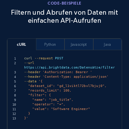
Instagram - Posts
CODE-BEISPIELE
URL, User posted, Description, Hashtags, Num
Filtern und Abrufen von Daten mit
comments, Date posted, Likes, Photos, and
einfachen API-Aufrufen
more.
Social media
cURL
Python
Javascript
Java
13.2K+
1.6K+
Dataset holen
curl
--request
--url
--header
'Authorization: Bearer '
--header
'Content-Type: application/json'
--data
'{

Zillow properties listing information
  "dataset_id": "gd_l1viktl72bvl7bjuj0",

  "records_limit": 100,

Zpid, City, State, HomeStatus, Address,
  "filter": {

IsListingClaimedByCurrentSignedInUser,
    "name": "job_title",

    "operator": "=",

IsCurrentSignedInAgentResponsible, Bedrooms,
    "value": "Software Engineer"

and more.
  }

}'
Real estate
Beliebt