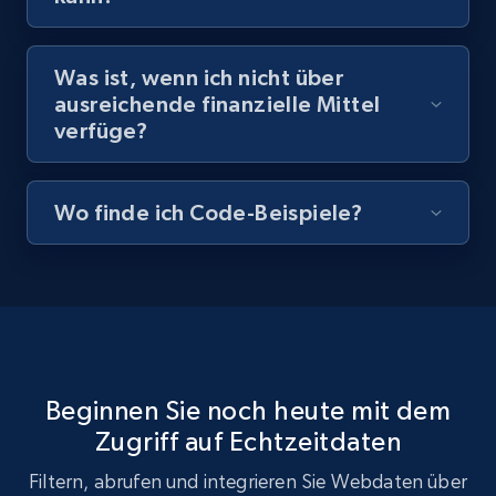
Was ist, wenn ich nicht über
ausreichende finanzielle Mittel
Airbnb Properties Information
verfüge?
Name, Price, Image, Description, Category,
Availability, Discount, Reviews, and more.
Wo finde ich Code-Beispiele?
Travel
3.6K+
581+
Dataset holen
X (formerly Twitter) - Profiles
Beginnen Sie noch heute mit dem
X id, URL, ID, Profile name, Biography, Is verified,
Zugriff auf Echtzeitdaten
Profile image link, External link, and more.
Filtern, abrufen und integrieren Sie Webdaten über