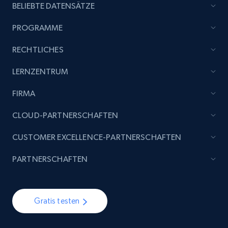
Glassdoor companies reviews
BELIEBTE DATENSÄTZE
Overview id, Review id, Review url, Rating date,
PROGRAMME
Count helpful, Count unhelpful, Employee job
end year, Employee length, and more.
RECHTLICHES
Business
LERNZENTRUM
FIRMA
3.3K+
552+
Dataset holen
CLOUD-PARTNERSCHAFTEN
CUSTOMER EXCELLENCE-PARTNERSCHAFTEN
PARTNERSCHAFTEN
Gratis testen