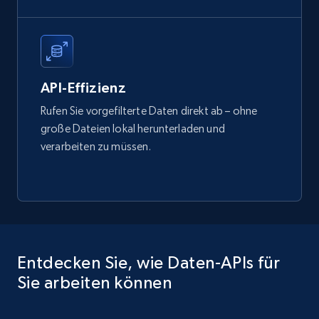
Business
6.5K+
761+
Dataset holen
API-Effizienz
Rufen Sie vorgefilterte Daten direkt ab – ohne
große Dateien lokal herunterladen und
Companies information enriched dataset
verarbeiten zu müssen.
URL, ID lc, Name lc, Country code lc, Locations
lc, Followers lc, Employees in linkedin lc, About
lc, and more.
Business
Angereichert
Entdecken Sie, wie Daten-APIs für
6.2K+
537+
Dataset holen
Sie arbeiten können