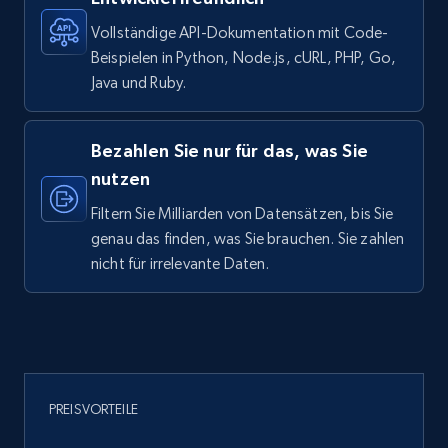
8.3K+
962+
Dataset holen
Vollständige API-Dokumentation mit Code-
Beispielen in Python, Node.js, cURL, PHP, Go,
Java und Ruby.
Youtube - Videos posts
URL, Title, Youtuber, Youtuber md5, Video url,
Bezahlen Sie nur für das, was Sie
Video length, Likes, Views, and more.
nutzen
Filtern Sie Milliarden von Datensätzen, bis Sie
Social media
genau das finden, was Sie brauchen. Sie zahlen
nicht für irrelevante Daten.
8K+
713+
Dataset holen
Amazon Reviews
URL, Product name, Product rating, Product
PREISVORTEILE
rating object, Product rating max, Rating,