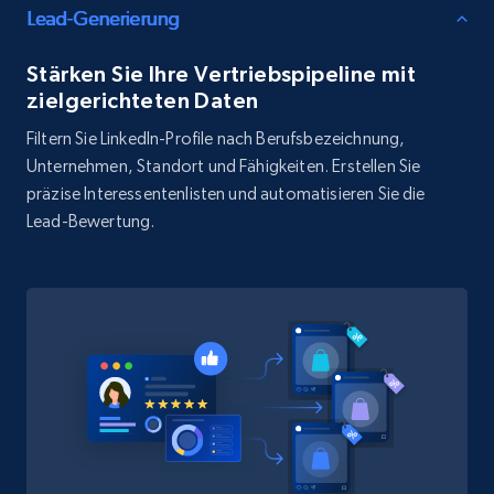
Lead-Generierung
Walmart - products
Stärken Sie Ihre Vertriebspipeline mit
URL, Final price, Sku, Currency, Gtin,
zielgerichteten Daten
Specifications, Image urls, Top reviews, and
more.
Filtern Sie LinkedIn-Profile nach Berufsbezeichnung,
Unternehmen, Standort und Fähigkeiten. Erstellen Sie
eCommerce
präzise Interessentenlisten und automatisieren Sie die
Lead-Bewertung.
5.6K+
874+
Dataset holen
TikTok Shop
URL, Title, Available, Description, Currency, Initial
price, Final price, Discount percent, and more.
eCommerce