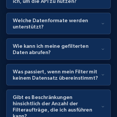
ich, um die API zu nutzen?
Review id, Reviewer name, Reviews by reviewer,
and more.
Welche Datenformate werden
Business
unterstützt?
4.1K+
303+
Dataset holen
Wie kann ich meine gefilterten
Daten abrufen?
Instagram - Reels
Was passiert, wenn mein Filter mit
URL, User posted, Description, Hashtags, Num
keinem Datensatz übereinstimmt?
comments, Date posted, Likes, Views, and
more.
Gibt es Beschränkungen
Social media
hinsichtlich der Anzahl der
Filteraufträge, die ich ausführen
kann?
3.7K+
436+
Dataset holen