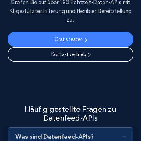
Greifen Sie auf über 190 Echtzeit-Daten-APIs mit
URL, Handle, Handle md5, Banner img, Profile
KI-gestützter Filterung und flexibler Bereitstellung
image, Name, Subscribers, Description, and
zu.
more.
Social media
Gratis testen
Kontakt vertrieb
4.5K+
504+
Dataset holen
Reddit- Posts
Post id, URL, User posted, Title, Description,
Num comments, Date posted, Community
Häufig gestellte Fragen zu
name, and more.
Datenfeed-APIs
Social media
Was sind Datenfeed-APIs?