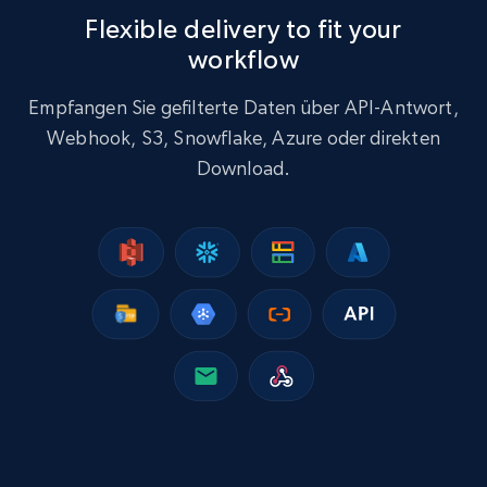
Flexible delivery to fit your
workflow
15.3K+
2.2K+
Dataset holen
Empfangen Sie gefilterte Daten über API-Antwort,
Webhook, S3, Snowflake, Azure oder direkten
Download.
Google Maps full information
Place id, URL, Country, Name, Category,
Address, Description, Business details, and
more.
Business
13.2K+
1.7K+
Dataset holen