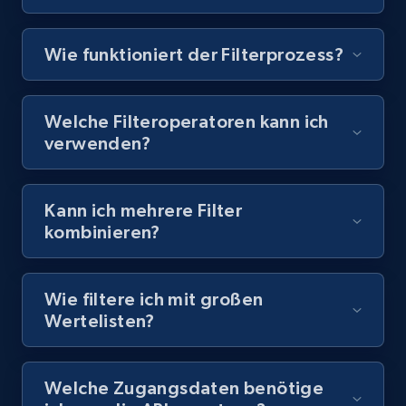
4.4K+
432+
Dataset holen
Wie funktioniert der Filterprozess?
Glassdoor companies overview information
Welche Filteroperatoren kann ich
ID, Company, Ratings overall, Details size,
verwenden?
Details founded, Details type, Country code,
Company type, and more.
Kann ich mehrere Filter
Business
Beliebt
Angereichert
kombinieren?
4.2K+
380+
Dataset holen
Wie filtere ich mit großen
Wertelisten?
Google maps reviews
Welche Zugangsdaten benötige
URL, Place id, Place name, Country, Address,