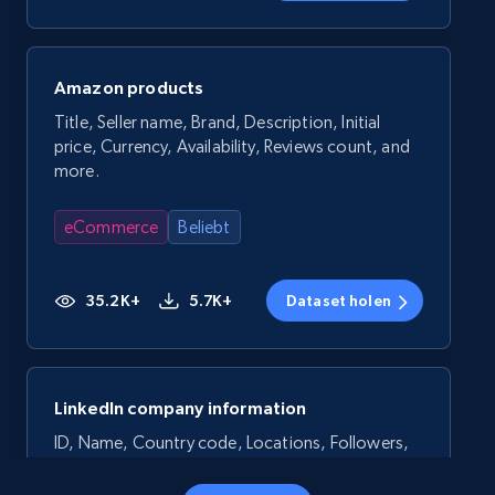
Amazon products
Title, Seller name, Brand, Description, Initial
price, Currency, Availability, Reviews count, and
more.
eCommerce
Beliebt
35.2K+
5.7K+
Dataset holen
LinkedIn company information
ID, Name, Country code, Locations, Followers,
Employees in linkedin, About, Specialties, and
more.