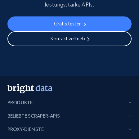
leistungsstarke APIs.
Social media
Gratis testen
3.5K+
224+
Dataset holen
Kontakt vertrieb
IMDB media
Title, Popularity, Genres, Presentation, Credit,
Videos, Photos, Top cast, and more.
Free datasets
PRODUKTE
3.4K+
194+
Dataset holen
BELIEBTE SCRAPER-APIS
PROXY-DIENSTE