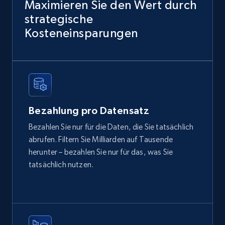
Maximieren Sie den Wert durch
Author name, Asin, and more.
strategische
eCommerce
Kosteneinsparungen
7.4K+
870+
Dataset holen
Bezahlung pro Datensatz
TikTok - Posts
URL, Post id, Description, Create time, Digg
Bezahlen Sie nur für die Daten, die Sie tatsächlich
count, Share count, Collect count, Comment
abrufen. Filtern Sie Milliarden auf Tausende
count, and more.
herunter – bezahlen Sie nur für das, was Sie
tatsächlich nutzen.
Social media
6.7K+
893+
Dataset holen