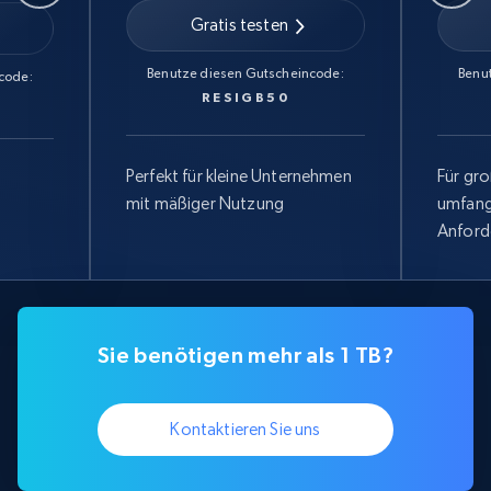
Gratis testen
Benutze diesen Gutscheincode:
Benu
code:
RESIGB50
Perfekt für kleine Unternehmen
Für gr
mit mäßiger Nutzung
umfang
Anford
Sie benötigen mehr als 1 TB?
Kontaktieren Sie uns