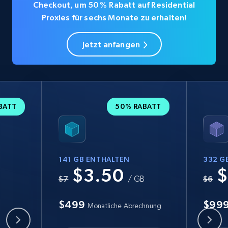
Checkout, um 50 % Rabatt auf Residential
Proxies für sechs Monate zu erhalten!
Jetzt anfangen
BATT
50% RABATT
141 GB ENTHALTEN
332 G
$3.50
$
B
$7
/ GB
$6
$499
$99
Monatliche Abrechnung