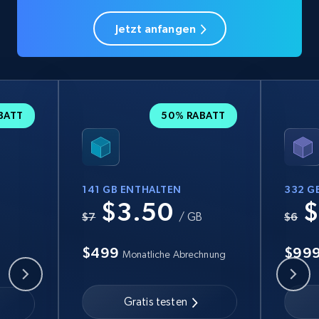
Jetzt anfangen
BATT
50% RABATT
141 GB ENTHALTEN
332 G
$3.50
$
B
$7
/ GB
$6
$499
$99
Monatliche Abrechnung
Gratis testen