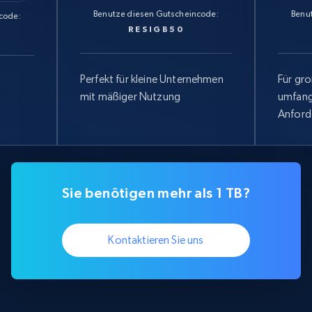
Benutze diesen Gutscheincode:
Benu
code:
RESIGB50
Perfekt für kleine Unternehmen
Für gr
mit mäßiger Nutzung
umfang
Anford
Sie benötigen mehr als 1 TB?
Kontaktieren Sie uns