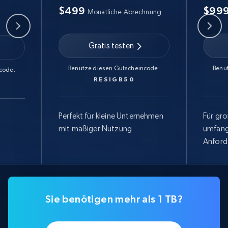
$499
$99
Monatliche Abrechnung
Gratis testen
Benutze diesen Gutscheincode:
Benu
code:
RESIGB50
Perfekt für kleine Unternehmen
Für gr
mit mäßiger Nutzung
umfang
Anford
Sie benötigen mehr als 1 TB?