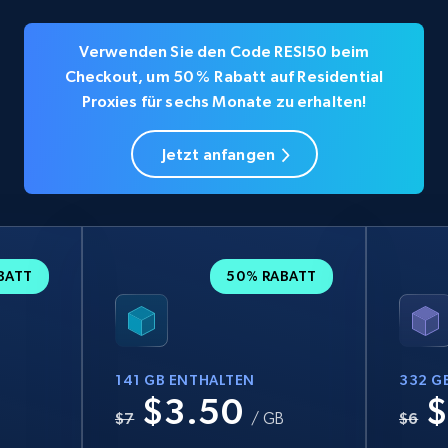
Verwenden Sie den Code RESI50 beim
Checkout, um 50 % Rabatt auf Residential
Proxies für sechs Monate zu erhalten!
Jetzt anfangen
BATT
50% RABATT
141 GB ENTHALTEN
332 G
$3.50
$
B
$7
/ GB
$6