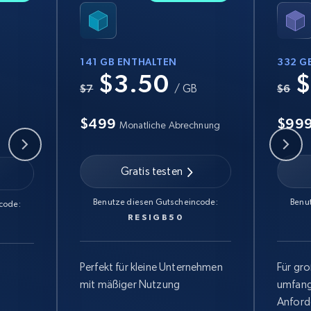
141 GB ENTHALTEN
332 G
$3.50
$
B
$7
/ GB
$6
$499
$99
Monatliche Abrechnung
Gratis testen
Benutze diesen Gutscheincode:
Benu
code:
RESIGB50
Perfekt für kleine Unternehmen
Für gr
mit mäßiger Nutzung
umfang
Anford