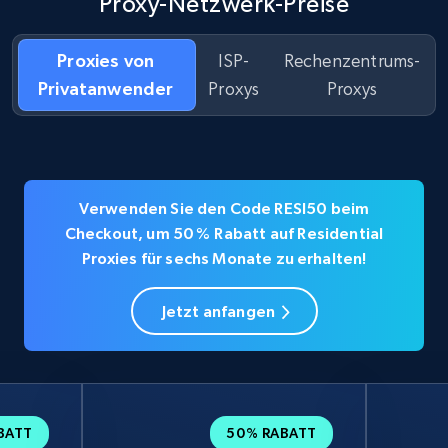
Proxy-Netzwerk-Preise
Proxies von
ISP-
Rechenzentrums-
Privatanwender
Proxys
Proxys
Verwenden Sie den Code RESI50 beim
Checkout, um 50 % Rabatt auf Residential
Proxies für sechs Monate zu erhalten!
Jetzt anfangen
BATT
50% RABATT