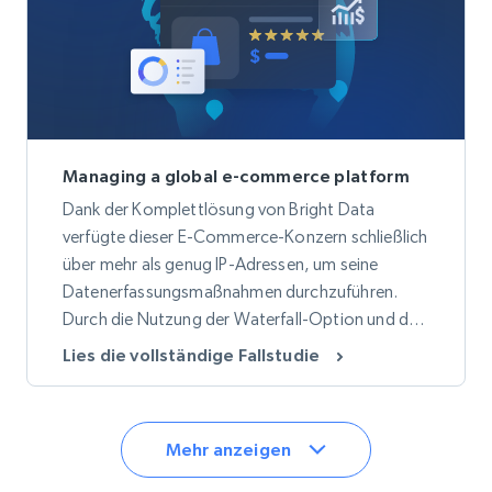
Managing a global e-commerce platform
Dank der Komplettlösung von Bright Data
verfügte dieser E-Commerce-Konzern schließlich
über mehr als genug IP-Adressen, um seine
Datenerfassungsmaßnahmen durchzuführen.
Durch die Nutzung der Waterfall-Option und der
Voreinstellung „Online-Shopping“ im Proxy
Lies die vollständige Fallstudie
Manager konnten genauere Daten gewonnen
und die Gesamtbandbreite reduziert werden.
Mehr anzeigen