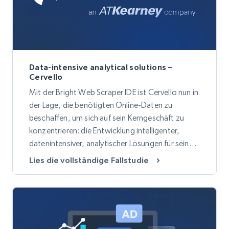
Data-intensive analytical solutions –
Cervello
Mit der Bright Web Scraper IDE ist Cervello nun in
der Lage, die benötigten Online-Daten zu
beschaffen, um sich auf sein Kerngeschäft zu
konzentrieren: die Entwicklung intelligenter,
datenintensiver, analytischer Lösungen für seine
Kunden in den Bereichen Finanzen, Vertrieb,
Lies die vollständige Fallstudie
Personalwesen, Marketing und
Informationstechnologie.