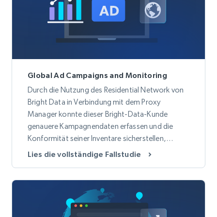
Global Ad Campaigns and Monitoring
Durch die Nutzung des Residential Network von
Bright Data in Verbindung mit dem Proxy
Manager konnte dieser Bright-Data-Kunde
genauere Kampagnendaten erfassen und die
Konformität seiner Inventare sicherstellen,
während er gleichzeitig seine Proxy-Kosten um
Lies die vollständige Fallstudie
50 % reduzierte.