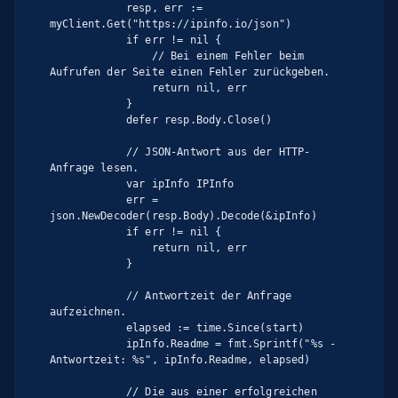
            resp, err := 
myClient.Get("https://ipinfo.io/json")

            if err != nil {

                // Bei einem Fehler beim 
Aufrufen der Seite einen Fehler zurückgeben.

                return nil, err

            }

            defer resp.Body.Close()

            // JSON-Antwort aus der HTTP-
Anfrage lesen.

            var ipInfo IPInfo

            err = 
json.NewDecoder(resp.Body).Decode(&ipInfo)

            if err != nil {

                return nil, err

            }

            // Antwortzeit der Anfrage 
aufzeichnen.

            elapsed := time.Since(start)

            ipInfo.Readme = fmt.Sprintf("%s - 
Antwortzeit: %s", ipInfo.Readme, elapsed)

            // Die aus einer erfolgreichen 