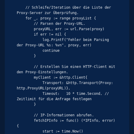
    // Schleife/Iteration über die Liste der 
Proxy-Server zur Überprüfung.

    for _, proxy := range proxyList {

        // Parsen der Proxy-URL.

        proxyURL, err := url.Parse(proxy)

        if err != nil {

            log.Printf("Fehler beim Parsing 
der Proxy-URL %s: %vn", proxy, err)

            continue

        }

        // Erstellen Sie einen HTTP-Client mit 
den Proxy-Einstellungen.

        myClient := &http.Client{

            Transport: &http.Transport{Proxy: 
http.ProxyURL(proxyURL)},

            Timeout:   10 * time.Second, // 
Zeitlimit für die Anfrage festlegen

        }

        // IP-Informationen abrufen.

        fetchIPInfo := func() (*IPInfo, error) 
{

            start := time.Now()
