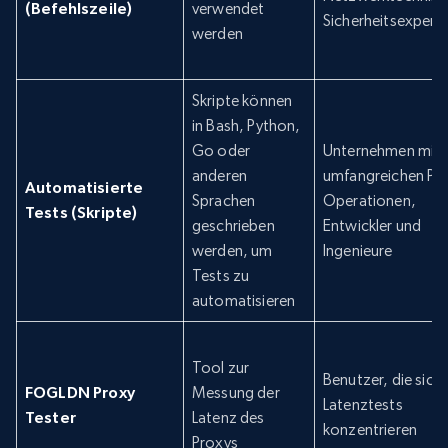
(Befehlszeile)
verwendet
Sicherheitsexpert
werden
Skripte können
in Bash, Python,
Go oder
Unternehmen mit
anderen
umfangreichen Pr
Automatisierte
Sprachen
Operationen,
Tests (Skripte)
geschrieben
Entwickler und
werden, um
Ingenieure
Tests zu
automatisieren
Tool zur
Benutzer, die sich 
FOGLDN Proxy
Messung der
Latenztests
Tester
Latenz des
konzentrieren
Proxys