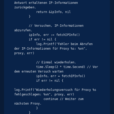
Antwort erhaltenen IP-Informationen 
zurückgeben.

            return &ipInfo, nil

        }

        // Versuchen, IP-Informationen 
abzurufen.

        ipInfo, err := fetchIPInfo()

        if err != nil {

            log.Printf("Fehler beim Abrufen 
der IP-Informationen für Proxy %s: %vn", 
proxy, err)

            // Einmal wiederholen.

            time.Sleep(2 * time.Second) // Vor 
dem erneuten Versuch warten

            ipInfo, err = fetchIPInfo()

            if err != nil {

log.Printf("Wiederholungsversuch für Proxy %s 
fehlgeschlagen: %vn", proxy, err)

                continue // Weiter zum 
nächsten Proxy.

            }

        }
