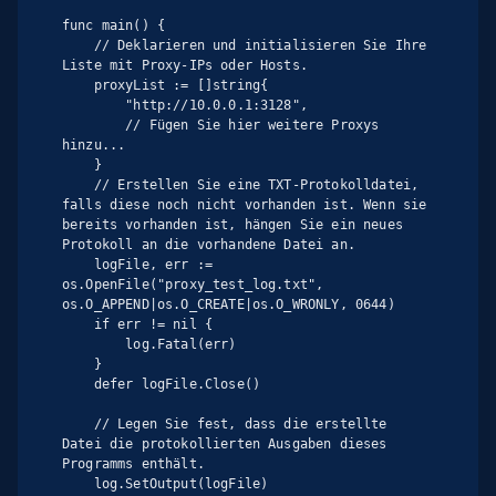
func main() {

    // Deklarieren und initialisieren Sie Ihre 
Liste mit Proxy-IPs oder Hosts.

    proxyList := []string{

        "http://10.0.0.1:3128",

        // Fügen Sie hier weitere Proxys 
hinzu...

    }

    // Erstellen Sie eine TXT-Protokolldatei, 
falls diese noch nicht vorhanden ist. Wenn sie 
bereits vorhanden ist, hängen Sie ein neues 
Protokoll an die vorhandene Datei an.

    logFile, err := 
os.OpenFile("proxy_test_log.txt", 
os.O_APPEND|os.O_CREATE|os.O_WRONLY, 0644)

    if err != nil {

        log.Fatal(err)

    }

    defer logFile.Close()

    // Legen Sie fest, dass die erstellte 
Datei die protokollierten Ausgaben dieses 
Programms enthält.

    log.SetOutput(logFile)
