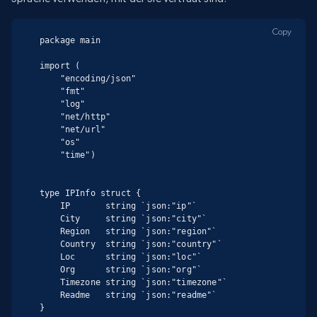
Copy
package main

import (

    "encoding/json"

    "fmt"

    "log"

    "net/http"

    "net/url"

    "os"

    "time")

type IPInfo struct {

    IP       string `json:"ip"`

    City     string `json:"city"`

    Region   string `json:"region"`

    Country  string `json:"country"`

    Loc      string `json:"loc"`

    Org      string `json:"org"`

    Timezone string `json:"timezone"`

    Readme   string `json:"readme"`

}
