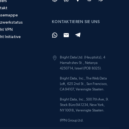
eers
takt
ssemappe
KONTAKTIEREN SIE UNS
zwerkstatus
ght VPN
ht Initiative
Bright Data Ltd. (Hauptsitz), 4
Hamahshev St., Netanya
4250714, Israel (POB 8025).
Bright Data, Inc., The Web Data
Loft, 625 2nd St., San Francisco,
CA 94107, Vereinigte Staaten.
Bright Data, Inc., 500 7th Ave, 9.
Stock Büro 9A1234, New York,
NY 10018, Vereinigte Staaten.
IPPN Group Ltd.