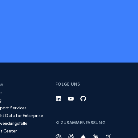
FOLGE UNS
MA
r
g
port Services
ght Data for Enterprise
KI ZUSAMMENFASSUNG
wendungsfälle
st Center