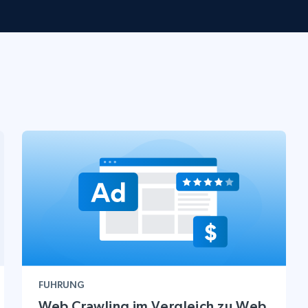
Datacenter proxys
collected
$0.9/IP
B
ISP proxys
Über 700.000 vollständig konforme
statische Privatanwender-Proxys
FUHRUNG
Web Crawling im Vergleich zu Web