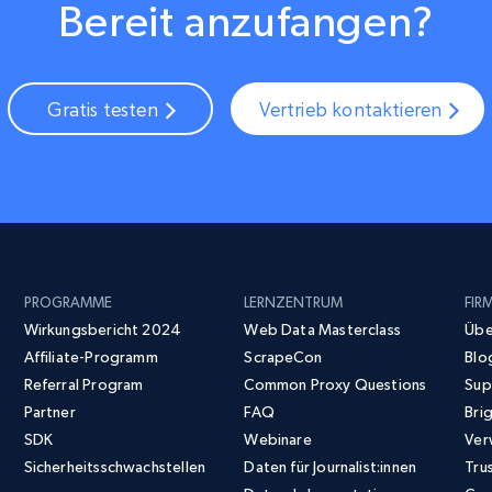
Bereit anzufangen?
Gratis testen
Vertrieb kontaktieren
PROGRAMME
LERNZENTRUM
FIR
Wirkungsbericht 2024
Web Data Masterclass
Übe
Affiliate-Programm
ScrapeCon
Blo
Referral Program
Common Proxy Questions
Sup
Partner
FAQ
Bri
SDK
Webinare
Ver
Sicherheitsschwachstellen
Daten für Journalist:innen
Tru