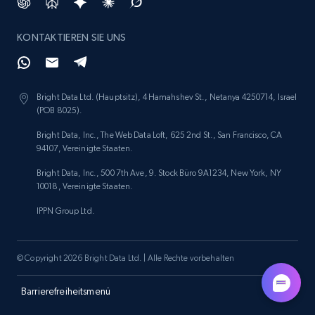
KONTAKTIEREN SIE UNS
Bright Data Ltd. (Hauptsitz), 4 Hamahshev St., Netanya 4250714, Israel
(POB 8025).
Bright Data, Inc., The Web Data Loft, 625 2nd St., San Francisco, CA
94107, Vereinigte Staaten.
Bright Data, Inc., 500 7th Ave, 9. Stock Büro 9A1234, New York, NY
10018, Vereinigte Staaten.
IPPN Group Ltd.
© Copyright 2026 Bright Data Ltd. | Alle Rechte vorbehalten
Barrierefreiheitsmenü