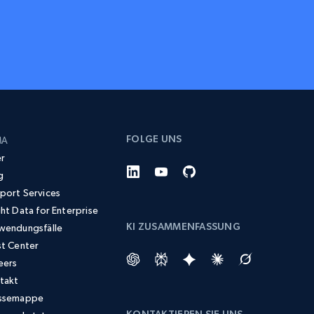
FOLGE UNS
MA
r
g
port Services
ght Data for Enterprise
KI ZUSAMMENFASSUNG
wendungsfälle
st Center
eers
takt
ssemappe