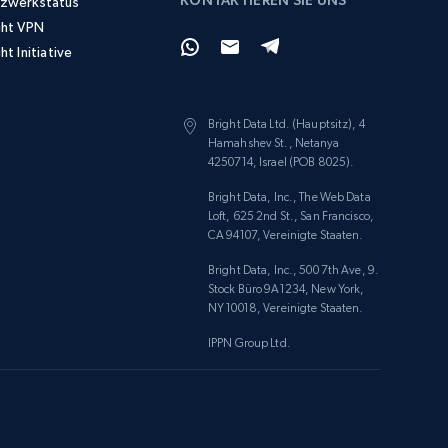
KONTAKTIEREN SIE UNS
zwerkstatus
ght VPN
ht Initiative
Bright Data Ltd. (Hauptsitz), 4
Hamahshev St., Netanya
4250714, Israel (POB 8025).
Bright Data, Inc., The Web Data
Loft, 625 2nd St., San Francisco,
CA 94107, Vereinigte Staaten.
Bright Data, Inc., 500 7th Ave, 9.
Stock Büro 9A1234, New York,
NY 10018, Vereinigte Staaten.
IPPN Group Ltd.