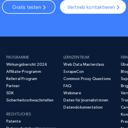
Gratis testen
Vertrieb kontaktieren
PROGRAMME
LERNZENTRUM
FIR
Wirkungsbericht 2024
Web Data Masterclass
Übe
Affiliate-Programm
ScrapeCon
Blo
Referral Program
Common Proxy Questions
Sup
Partner
FAQ
Bri
SDK
Webinare
Ver
Sicherheitsschwachstellen
Daten für Journalist:innen
Tru
Datendokumentation
Car
RECHTLICHES
Kon
Patente
Pre