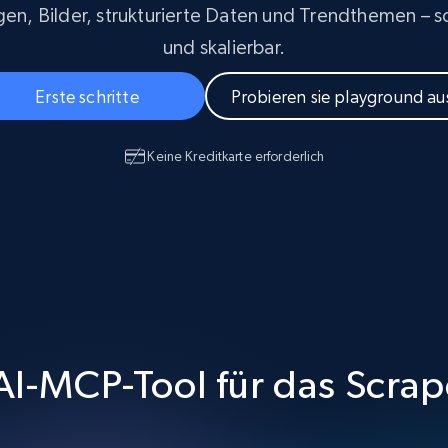
Datacenter proxys
collected
n, Bilder, strukturierte Daten und Trendthemen – sch
$0.9/IP
B
und skalierbar.
Erste schritte
Probieren sie playground au
ISP proxys
Über 700.000 vollständig konforme
statische Privatanwender-Proxys
Keine Kreditkarte erforderlich
I-MCP-Tool für das Scrap