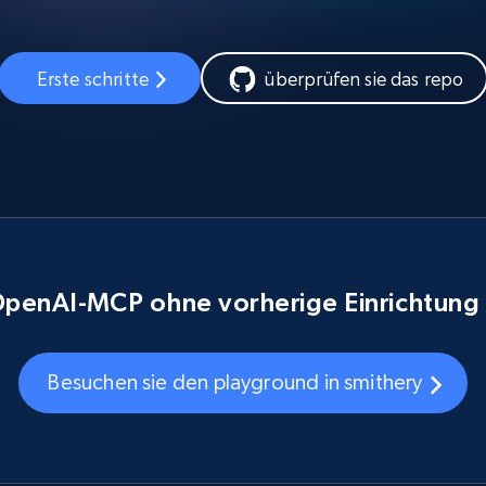
Erste schritte
überprüfen sie das repo
penAI-MCP ohne vorherige Einrichtung
Besuchen sie den playground in smithery