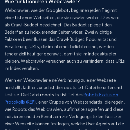
Wie funktionieren Webcrawler?
Webcrawler, wie der Googlebot, beginnen jeden Tag mit
einer Liste von Webseiten, die sie crawlen wollen. Dies wird
als Crawl-Budget bezeichnet. Das Budget spiegelt den
Bedarf an zu indexierenden Seiten wider. Zwei wichtige
Faktoren beeinflussen das Crawl-Budget: Popularität und
Veralterung. URLs, die im Internet beliebter sind, werden
tendenziell häufiger gecrawlt, damit sie im Index aktueller
bleiben. Webcrawler versuchen auch zu verhindern, dass URLs
im Index veralten.
Wenn ein Webcrawler eine Verbindung zu einer Webseite
herstellt, lädt er zunächst die robots.txt-Datei herunter und
liest sie. Die Datei robots.txt ist Teil des
Robots Exclusion
Protokolls (REP)
, einer Gruppe von Webstandards, die regeln,
wie Robots das Web crawlen, auf Inhalte zugreifen und diese
indizieren und den Benutzern zur Verfügung stellen. Besitzer
einer Webseite können festlegen, welche User Agents auf die