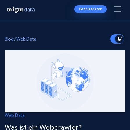
Gratis testen
Blog
/
Web Data
Web Data
Was ist ein Webcrawler?