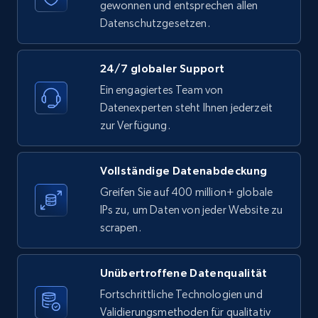
gewonnen und entsprechen allen
Datenschutzgesetzen.
TikTok - Posts - Search posts by specific
keyword or hashtag
URL, Post id, Description, Create time, Digg
24/7 globaler Support
count, Share count, Collect count, Comment
Ein engagiertes Team von
count, and more.
Datenexperten steht Ihnen jederzeit
zur Verfügung.
6.7K+
894+
Gratis testen
Vollständige Datenabdeckung
Greifen Sie auf 400 million+ globale
TikTok - Posts - discover new records by
IPs zu, um Daten von jeder Website zu
TikTok discover URL
scrapen.
URL, Post id, Description, Create time, Digg
count, Share count, Collect count, Comment
Unübertroffene Datenqualität
count, and more.
Fortschrittliche Technologien und
Validierungsmethoden für qualitativ
6.7K+
894+
Gratis testen