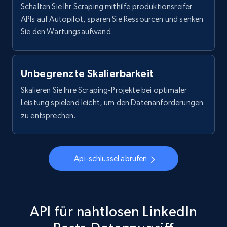
10.3K+
1.2K+
Gratis testen
Schalten Sie Ihr Scraping mithilfe produktionsreifer
APIs auf Autopilot, sparen Sie Ressourcen und senken
Sie den Wartungsaufwand.
X (formerly Twitter) - Posts - Getting x
posts by array of profiles
Unbegrenzte Skalierbarkeit
ID, User posted, Name, Description, Date
Skalieren Sie Ihre Scraping-Projekte bei optimaler
posted, Photos, URL, Quoted post, and more.
Leistung spielend leicht, um den Datenanforderungen
zu entsprechen.
10.3K+
1.2K+
Gratis testen
Api-schlüssel abrufen
TikTok - Profiles
Account id, Nickname, Biography, Awg
engagement rate, Comment engagement rate,
Like engagement rate, Bio link, Predicted lang,
API für nahtlosen LinkedIn
and more.