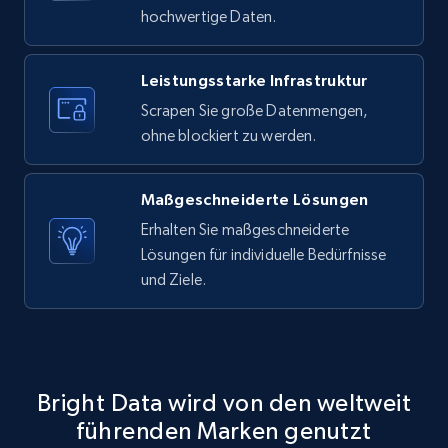
hochwertige Daten.
Leistungsstarke Infrastruktur
Facebook - Pages Posts by Profile URL
Scrapen Sie große Datenmengen,
URL, Post id, User url, User username raw,
ohne blockiert zu werden.
Content, Date posted, Hashtags, Num
comments, and more.
Maßgeschneiderte Lösungen
6.6K+
629+
Gratis testen
Erhalten Sie maßgeschneiderte
Lösungen für individuelle Bedürfnisse
und Ziele.
Indeed job listings information
Jobid, Company name, Date posted parsed, Job
title, Description text, Benefits, Qualifications,
Job type, and more.
Bright Data wird von den weltweit
führenden Marken genutzt