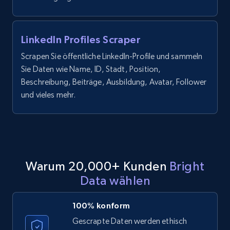
TikTok - Posts
URL, Post id, Description, Create time, Digg
count, Share count, Collect count, Comment
LinkedIn Profiles Scraper
count, and more.
Scrapen Sie öffentliche LinkedIn-Profile und sammeln
Sie Daten wie Name, ID, Stadt, Position,
6.7K+
894+
Gratis testen
Beschreibung, Beiträge, Ausbildung, Avatar, Follower
und vieles mehr.
TikTok - Posts - Input specific profile URL to
get posts published by it
URL, Post id, Description, Create time, Digg
count, Share count, Collect count, Comment
Warum 20,000+ Kunden
Bright
count, and more.
Data wählen
6.7K+
894+
Gratis testen
100% konform
Gescrapte Daten werden ethisch