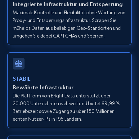
Integrierte Infrastruktur und Entsperrung
Video length, Likes, Views, and more.
Maximale Kontrolle und Flexibilität ohne Wartung von
Proxy- und Entsperrungsinfrastruktur. Scrapen Sie
8.1K+
713+
Gratis testen
mühelos Daten aus beliebigen Geo-Standorten und
umgehen Sie dabei CAPTCHAs und Sperren.
Youtube - Videos posts - Search new
youtube videos by keyword
URL, Title, Youtuber, Youtuber md5, Video url,
Video length, Likes, Views, and more.
STABIL
Bewährte Infrastruktur
8.1K+
713+
Gratis testen
Die Plattform von Bright Data unterstützt über
20.000 Unternehmen weltweit und bietet 99,99 %
Betriebszeit sowie Zugang zu über 150 Millionen
echten Nutzer-IPs in 195 Ländern.
Youtube - Videos posts - Discover videos by
channel URL