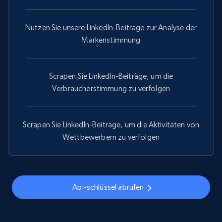
posts by hashtags
URL, Title, Youtuber, Youtuber md5, Video url,
Nutzen Sie unsere LinkedIn-Beiträge zur Analyse der
Video length, Likes, Views, and more.
Markenstimmung
8.1K+
713+
Gratis testen
Scrapen Sie LinkedIn-Beiträge, um die
Verbraucherstimmung zu verfolgen
Youtube - Videos posts - Discovery records
by Explore page URL
Scrapen Sie LinkedIn-Beiträge, um die Aktivitäten von
URL, Title, Youtuber, Youtuber md5, Video url,
Wettbewerbern zu verfolgen
Video length, Likes, Views, and more.
8.1K+
713+
Gratis testen
Api-schlüssel abrufen
Youtube - Videos posts - Discovery videos