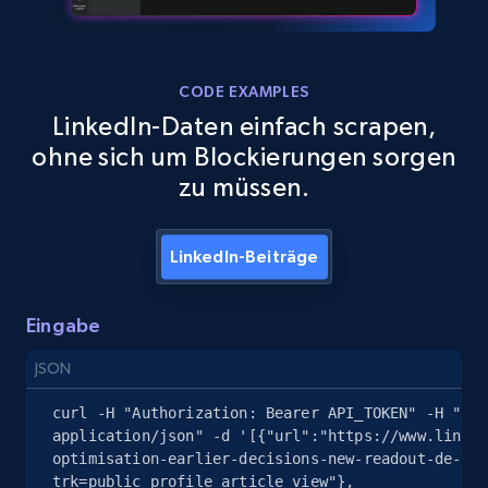
Google Maps full information - Collect
CODE EXAMPLES
Google Maps Businesses data by place id
LinkedIn-Daten einfach scrapen,
Place id, URL, Country, Name, Category,
ohne sich um Blockierungen sorgen
Address, Description, Business details, and
zu müssen.
more.
13.2K+
1.7K+
Gratis testen
LinkedIn-Beiträge
Eingabe
Google Maps full information - Discover
JSON
new records by Customer ID
curl -H "Authorization: Bearer API_TOKEN" -H "Con
Place id, URL, Country, Name, Category,
application/json" -d '[{"url":"https://www.linked
Address, Description, Business details, and
optimisation-earlier-decisions-new-readout-de-b%C
more.
trk=public_profile_article_view"},