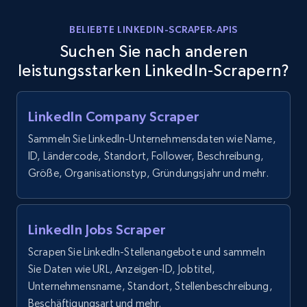
by podcast url
BELIEBTE LINKEDIN-SCRAPER-APIS
URL, Title, Youtuber, Youtuber md5, Video url,
Suchen Sie nach anderen
Video length, Likes, Views, and more.
leistungsstarken LinkedIn-Scrapern?
8.1K+
713+
Gratis testen
LinkedIn Company Scraper
Sammeln Sie LinkedIn-Unternehmensdaten wie Name,
Amazon Reviews
ID, Ländercode, Standort, Follower, Beschreibung,
Größe, Organisationstyp, Gründungsjahr und mehr.
URL, Product name, Product rating, Product
rating object, Product rating max, Rating,
Author name, Asin, and more.
LinkedIn Jobs Scraper
7.4K+
870+
Gratis testen
Scrapen Sie LinkedIn-Stellenangebote und sammeln
Sie Daten wie URL, Anzeigen-ID, Jobtitel,
Unternehmensname, Standort, Stellenbeschreibung,
Beschäftigungsart und mehr.