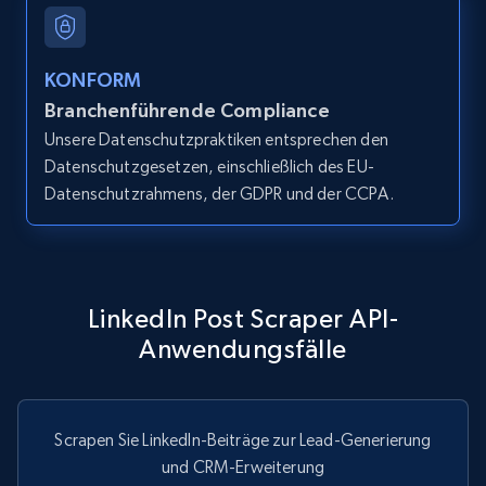
URL, Title, Youtuber, Youtuber md5, Video url,
Video length, Likes, Views, and more.
KONFORM
8.1K+
713+
Gratis testen
Branchenführende Compliance
Unsere Datenschutzpraktiken entsprechen den
Datenschutzgesetzen, einschließlich des EU-
Youtube - Videos posts - Search videos by
Datenschutzrahmens, der GDPR und der CCPA.
keyword and then apply relevant video
filters
URL, Title, Youtuber, Youtuber md5, Video url,
Video length, Likes, Views, and more.
LinkedIn Post Scraper API-
Anwendungsfälle
8.1K+
713+
Gratis testen
Scrapen Sie LinkedIn-Beiträge zur Lead-Generierung
und CRM-Erweiterung
Youtube - Videos posts - Collect YouTube