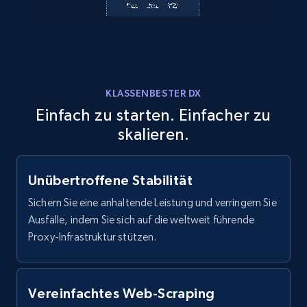
11.3K+
1.5K+
Gratis testen
X (formerly Twitter) - Posts
KLASSENBESTER DX
ID, User posted, Name, Description, Date
Einfach zu starten. Einfacher zu
posted, Photos, URL, Quoted post, and more.
skalieren.
10.3K+
1.2K+
Gratis testen
Unübertroffene Stabilität
Sichern Sie eine anhaltende Leistung und verringern Sie
Ausfälle, indem Sie sich auf die weltweit führende
X (formerly Twitter) - Posts - Collecting
Proxy-Infrastruktur stützen.
Twitter posts URLs
ID, User posted, Name, Description, Date
posted, Photos, URL, Quoted post, and more.
Vereinfachtes Web-Scraping