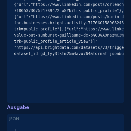
{"url":"https://www.linkedin.com/posts/orlenchner
7180537307521769472-oSYN?trk=public_profile"},
13.2K+
1.7K+
Gratis testen
{"url":"https://www.linkedin.com/posts/karin-dodi
for-businesses-bright-activity-717660158968243404
trk=public_profile"},{"url":"https://www.linkedin
value-out-sunburst-guillaume-de-b%C3%A9naz%C3%A9?
Instagram - Posts
trk=public_profile_article_view"}]' 
"https://api.brightdata.com/datasets/v3/trigger?
URL, User posted, Description, Hashtags, Num
dataset_id=gd_lyy3tktm25m4avu764&format=json&unco
comments, Date posted, Likes, Photos, and
more.
13.2K+
1.6K+
Gratis testen
Instagram - Posts - Collects posts from a
Ausgabe
specific URLs by using profile URL
JSON
URL, User posted, Description, Hashtags, Num
comments, Date posted, Likes, Photos, and
[
