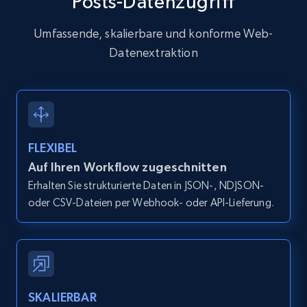
Posts-Datenzugriff
8.3K+
963+
Gratis testen
Umfassende, skalierbare und konforme Web-
Datenextraktion
TikTok - Profiles - Discover by search URL
and country
Account id, Nickname, Biography, Awg
engagement rate, Comment engagement rate,
FLEXIBEL
Like engagement rate, Bio link, Predicted lang,
Auf Ihren Workflow zugeschnitten
and more.
Erhalten Sie strukturierte Daten in JSON-, NDJSON-
oder CSV-Dateien per Webhook- oder API-Lieferung.
8.3K+
963+
Gratis testen
Youtube - Videos posts
SKALIERBAR
URL, Title, Youtuber, Youtuber md5, Video url,