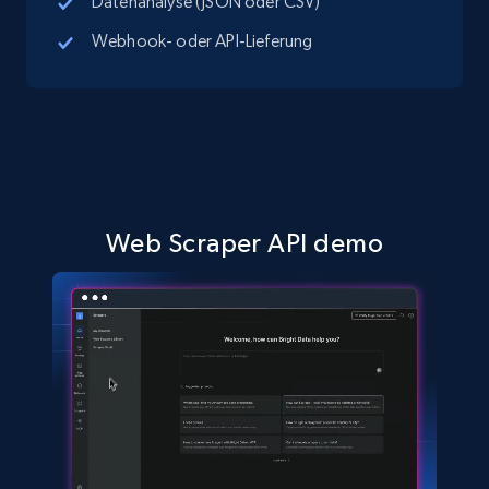
Datenanalyse (JSON oder CSV)
Webhook- oder API-Lieferung
Google Maps full information
Place id, URL, Country, Name, Category,
Address, Description, Business details, and
more.
13.2K+
1.7K+
Gratis testen
Web Scraper API demo
Google Maps full information - discover
records by location search
Place id, URL, Country, Name, Category,
Address, Description, Business details, and
more.
13.2K+
1.7K+
Gratis testen