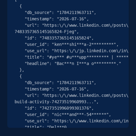
more.
  {

    "db_source": "1784211963711",

    "timestamp": "2026-07-16",

13.2K+
1.6K+
Gratis testen
    "url": "https:\/\/www.linkedin.com\/posts\/kenji-shibuya-23719a68_yeida-up-upppc-activity-
7483357365145165824-Fjeg",

    "id": "7483357365145165824",

    "user_id": "ken***shi***a-2*********",

Zillow properties listing information
    "use_url": "https:\/\/jp.linkedin.com\/in\/kenji-shibuya-23719a68?trk=public_post_feed-actor-image",

    "title": "#ye*** #u***upp********* | ***************",

Zpid, City, State, HomeStatus, Address,
    "headline": "Bac***n I***a o*********."

IsListingClaimedByCurrentSignedInUser,
  },

IsCurrentSignedInAgentResponsible, Bedrooms,
  {

and more.
    "db_source": "1784211963711",

    "timestamp": "2026-07-16",

    "url": "https:\/\/www.linkedin.com\/posts\/nick-handler-5401677_delta40-completes-20m-capital-raise-to-
12K+
1.3K+
Gratis testen
build-activity-74273519960993...",

    "id": "7427351996099301376",

    "user_id": "nic***and***-54******",

    "use_url": "https:\/\/www.linkedin.com\/in\/nick-handler-5401677?trk=public_post_feed-actor-image",

Zillow properties listing information -
    "title": "Del***0 
Discover by custom filters - location, home
C***let*********api*********************nve******