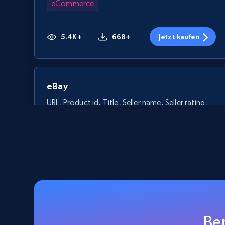
eCommerce
5.4K+
668+
Jetzt kaufen
eBay
URL, Product id, Title, Seller name, Seller rating,
Seller reviews, Breadcrumbs, Root category, and
more.
eCommerce
2.5K+
359+
Jetzt kaufen
Be