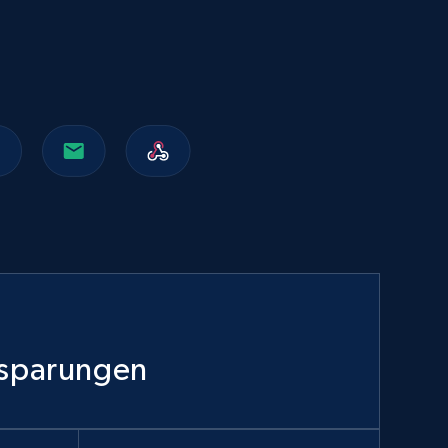
Walmart sellers info
Seller id, URL, Catalog seller id, Seller name, Seller
display name, Seller email, Seller phone, Seller
about us, and more.
eCommerce
912+
88+
Jetzt kaufen
Naver products
URL, Product id, Title, Original price, Final price,
nsparungen
Discount rate, Currency, Description, and more.
eCommerce