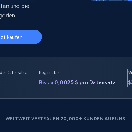
Datacenter proxys
collected
$0.9/IP
B
kten und die
gorien.
ISP proxys
tzt kaufen
Über 700.000 vollständig konforme
statische Privatanwender-Proxys
der Datensätze
Beginnt bei
Mi
Bis zu 0,0025 $ pro Datensatz
$
WELTWEIT VERTRAUEN 20,000+ KUNDEN AUF UNS.