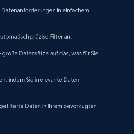
eCommerce
e Datenanforderungen in einfachem
1.2K+
132+
Jetzt kaufen
utomatisch präzise Filter an.
Lazada - Products
 große Datensätze auf das, was für Sie
URL, Title, Rating, Reviews, Initial price, Final
price, Currency, Stock, and more.
en, indem Sie irrelevante Daten
eCommerce
 gefilterte Daten in Ihrem bevorzugten
991+
165+
Jetzt kaufen