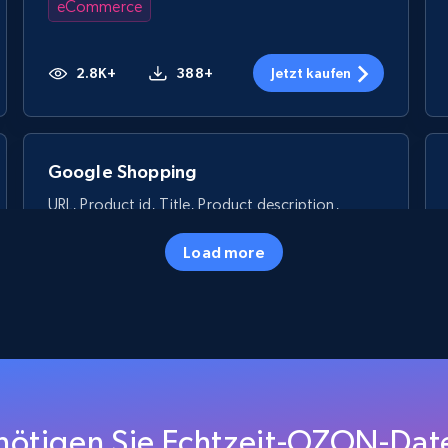
eCommerce
2.8K+
388+
Jetzt kaufen
Google Shopping
URL, Product id, Title, Product description,
Rating, Reviews count, Images, Variations, and
more.
Load more
eCommerce
2.4K+
200+
Jetzt kaufen
nötigen Sie Echtzeit-OZON-Dat