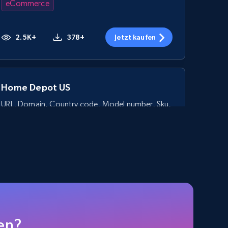
eCommerce
2.5K+
378+
Jetzt kaufen
Home Depot US
URL, Domain, Country code, Model number, Sku,
Product id, Product name, Manufacturer, and
more.
eCommerce
2.1K+
355+
Jetzt kaufen
en?