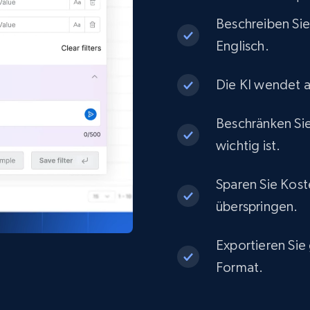
eCommerce
Beschreiben Si
Englisch.
1.3K+
175+
Jetzt kaufen
Die KI wendet a
Best Buy products
Beschränken Sie
wichtig ist.
URL, Product id, Title, Images, Final price,
Currency, Discount, Initial price, and more.
Sparen Sie Kost
überspringen.
eCommerce
Exportieren Sie
1.1K+
149+
Jetzt kaufen
Format.