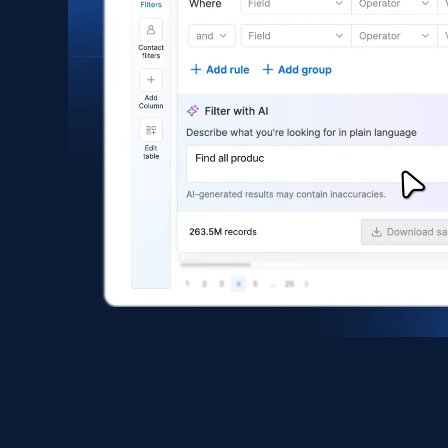
eCommerce
1.6K+
181+
Jetzt kaufen
Zara - Products
Category id, Product id, Product name, Price,
Currency, Colour code, Colour, Description, and
more.
eCommerce
1.2K+
208+
Jetzt kaufen