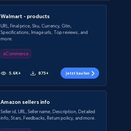
Walmart - products
URL, Final price, Sku, Currency, Gtin,
Specifications, Image urls, Top reviews, and
more.
eCommerce
5.6K+
875+
Jetzt kaufen
Amazon sellers info
Seller id, URL, Seller name, Description, Detailed
info, Stars, Feedbacks, Return policy, and more.