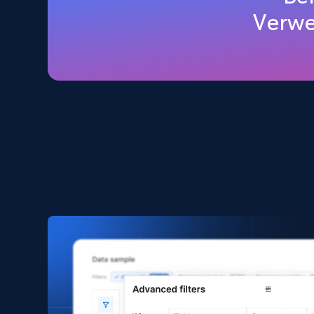
Amazon products global dataset
Verwe
Title, Seller name, Brand, Description, Initial
price, Currency, Availability, Reviews count, and
more.
eCommerce
2.1K+
375+
Jetzt kaufen
Amazon products search
Asin, URL, Name, Sponsored, Initial price, Final
price, Currency, Sold, and more.