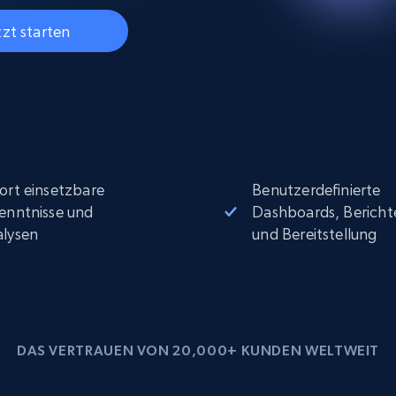
Datacenter proxys
collected
$0.9/IP
B
tzt starten
ISP proxys
Über 700.000 vollständig konforme
statische Privatanwender-Proxys
ort einsetzbare
Benutzerdefinierte
enntnisse und
Dashboards, Bericht
lysen
und Bereitstellung
DAS VERTRAUEN VON 20,000+ KUNDEN WELTWEIT