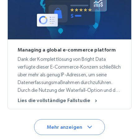
Managing a global e-commerce platform
Dank der Komplettlösung von Bright Data
verfügte dieser E-Commerce-Konzern schließlich
über mehr als genug IP-Adressen, um seine
Datenerfassungsmaßnahmen durchzuführen.
Durch die Nutzung der Waterfall-Option und der
Voreinstellung „Online-Shopping“ im Proxy
Lies die vollständige Fallstudie
Manager konnten genauere Daten gewonnen
und die Gesamtbandbreite reduziert werden.
Mehr anzeigen