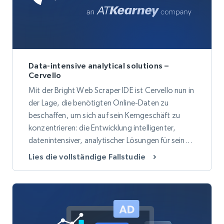
Data-intensive analytical solutions –
Cervello
Mit der Bright Web Scraper IDE ist Cervello nun in
der Lage, die benötigten Online-Daten zu
beschaffen, um sich auf sein Kerngeschäft zu
konzentrieren: die Entwicklung intelligenter,
datenintensiver, analytischer Lösungen für seine
Kunden in den Bereichen Finanzen, Vertrieb,
Lies die vollständige Fallstudie
Personalwesen, Marketing und
Informationstechnologie.