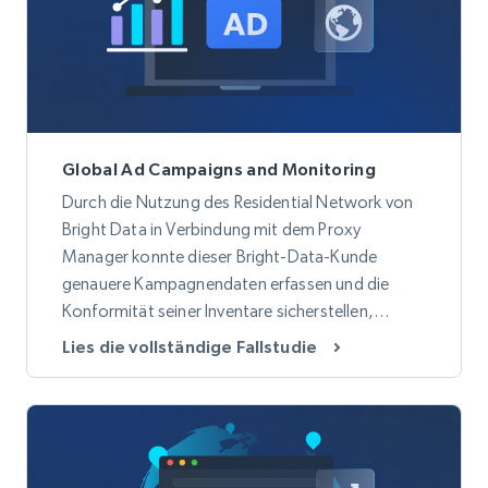
Global Ad Campaigns and Monitoring
Durch die Nutzung des Residential Network von
Bright Data in Verbindung mit dem Proxy
Manager konnte dieser Bright-Data-Kunde
genauere Kampagnendaten erfassen und die
Konformität seiner Inventare sicherstellen,
während er gleichzeitig seine Proxy-Kosten um
Lies die vollständige Fallstudie
50 % reduzierte.