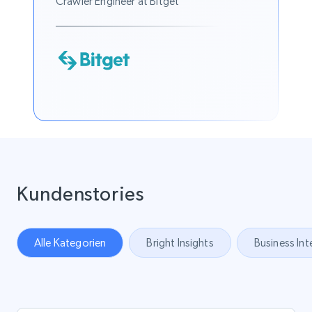
Crawler Engineer at Bitget
Kundenstories
Alle Kategorien
Bright Insights
Business Int